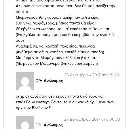
Αλίμονο σ’ εκείνου τη μάνα, που δεν θα μας ανοίξει την
πόρτα)
Μωμόγερος θα γίνουμε, πασκίμ πάντα θα είμαι
(Θα γίνω Μωμόγερος, μήπως πάντα θα είμαι)
Θ’ εβγάλω τα λωρόπα μου, σ’ εγκάλοπο σ’ θα κείμαι.
(Θα βγάλω τα ρούχα μου και θα κοιμηθώ στην αγκαλιά
σου)
Ανάθεμά σε, ναι κουτσή, πως είσαι πελαλίσα
(Ανάθεμα σε σένα, κοπέλα, επειδή είσαι ανάποδη)
Με τ’ εμέν το Μωμόγερον εξέβες σεβταλίσα.
(Με μένα τον Μωμόγερο βγήκες ερωτευμένη)
26 Δεκεμβρίου 2017 στις 21:46
Ο/Η
Ανώνυμος
οι χριστιανοί όταν δεν έχουν τίποτα δικό τους να
επιδείξουν ενστερνίζονται τα Διονυσιακά δρώμενα των
αρχαίων Ελλήνων !!!
27 Δεκεμβρίου 2017 στις 00:33
Ο/Η
Ανώνυμος