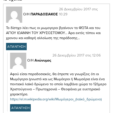
26 Δεκεμβρίου 2017 στις
10:29
Ο/Η
ΠΑΡΑΔΟΣΙΑΚΟΣ
Το δίστιχο λέει πως οι μωμογεροι βγαίνουν τα ΦΏΤΑ και του
ΑΓΊΟΥ ΙΩΑΝΝΗ ΤΟΥ ΧΡΥΣΟΣΤΌΜΟΥ… Άρα εκτός τόπου και
χρονου και καθαρή αλλοίωση της παράδοσης…
ΑΠΑΝΤΗΣΗ
26 Δεκεμβρίου 2017 στις 12:06
Ο/Η
Ανώνυμος
Αφού είσαι παραδοσιακός, θα έπρεπε να γνωρίζεις ότι οι
Μωμόγεροι (γνωστό και ως Μωμόεροι ή Μωμοέρια είναι ένα
ποντιακό λαϊκό δρώμενο το οποίο λαμβάνει χώρα το 12ήμερο
Χριστούγεννα – Πρωτοχρονιά – Θεοφάνια με ευετηριακό
χαρακτήρα.
https://el.m.wikipedia.org/wiki/Μωμόγεροι_(λαϊκό_δρώμενο)
ΑΠΑΝΤΗΣΗ