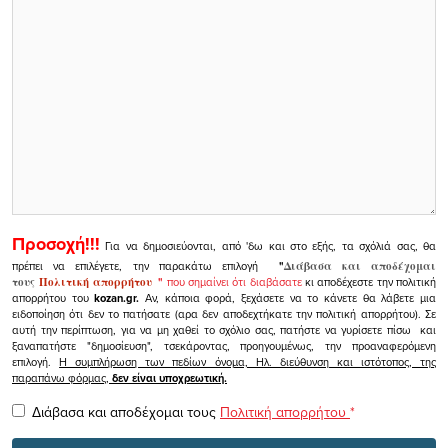
Προσοχή!!!
Για να δημοσιεύονται, από 'δω και στο εξής, τα σχόλιά σας, θα
πρέπει να επιλέγετε, την παρακάτω επιλογή
"
Διάβασα και αποδέχομαι
τους
Πολιτική απορρήτου
"
που σημαίνει ότι διαβάσατε
κι αποδέχεστε την πολιτική
απορρήτου του
kozan.gr.
Αν, κάποια φορά, ξεχάσετε να το κάνετε θα λάβετε μια
ειδοποίηση ότι δεν το πατήσατε (αρα δεν αποδεχτήκατε την πολιτική απορρήτου). Σε
αυτή την περίπτωση, για να μη χαθεί το σχόλιο σας, πατήστε να γυρίσετε πίσω και
ξαναπατήστε "δημοσίευση", τσεκάροντας, προηγουμένως, την προαναφερόμενη
επιλογή.
Η συμπλήρωση των πεδίων όνομα, Ηλ. διεύθυνση και ιστότοπος, της
παραπάνω φόρμας,
δεν είναι υποχρεωτική.
Διάβασα και αποδέχομαι τους
Πολιτική απορρήτου
*