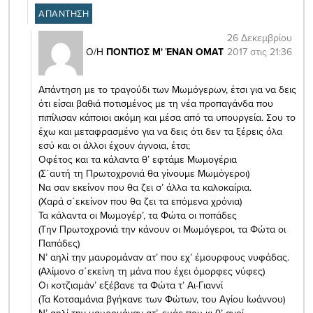
ΑΠΑΝΤΗΣΗ
26 Δεκεμβρίου
2017 στις 21:36
Ο/Η
ΠΟΝΤΙΟΣ Μ' ΈΝΑΝ ΟΜΑΤ
Απάντηση με το τραγούδι των Μωμόγερων, έτσι για να δεις
ότι είσαι βαθιά ποτισμένος με τη νέα προπαγάνδα που
πιπίλισαν κάποιοι ακόμη και μέσα από τα υπουργεία. Σου το
έχω και μεταφρασμένο για να δεις ότι δεν τα ξέρεις όλα
εσύ και οι άλλοι έχουν άγνοια, έτσι;
Οφέτος και τα κάλαντα θ’ εφτάμε Μωμογέρια
(Σ΄αυτή τη Πρωτοχρονιά θα γίνουμε Μωμόγεροι)
Να σαν εκείνον που θα ζει σ’ άλλα τα καλοκαίρια.
(Χαρά σ΄εκείνον που θα ζει τα επόμενα χρόνια)
Τα κάλαντα οι Μωμογέρ’, τα Φώτα οι ποπάδες
(Την Πρωτοχρονιά την κάνουν οι Μωμόγεροι, τα Φώτα οι
Παπάδες)
Ν’ αηλί την μαυρομάναν ατ’ που εχ’ έμουρφους νυφάδας.
(Αλίμονο σ΄εκείνη τη μάνα που έχει όμορφες νύφες)
Οι κοτζιαμάν’ εξέβανε τα Φώτα τ’ Αι-Γιαννί
(Τα Κοτσαμάνια βγήκανε των Φώτων, του Αγίου Ιωάννου)
Ν’ αηλί την μαυρομάναν ατ’, εμάς που κι θ’ ανοί.