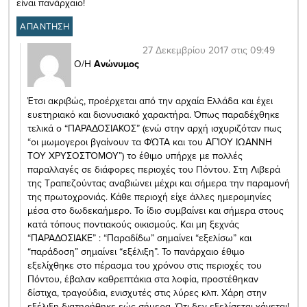
είναι πανάρχαιο!
ΑΠΑΝΤΗΣΗ
27 Δεκεμβρίου 2017 στις 09:49
Ο/Η
Ανώνυμος
Έτσι ακριβώς, προέρχεται από την αρχαία Ελλάδα και έχει
ευετηριακό και διονυσιακό χαρακτήρα. Όπως παραδέχθηκε
τελικά ο “ΠΑΡΑΔΟΣΙΑΚΟΣ” (ενώ στην αρχή ισχυριζόταν πως
“οι μωμογεροι βγαίνουν τα ΦΏΤΑ και του ΑΓΊΟΥ ΙΩΑΝΝΗ
ΤΟΥ ΧΡΥΣΟΣΤΌΜΟΥ”) το έθιμο υπήρχε με πολλές
παραλλαγές σε διάφορες περιοχές του Πόντου. Στη Λιβερά
της Τραπεζούντας αναβιώνει μέχρι και σήμερα την παραμονή
της πρωτοχρονιάς. Κάθε περιοχή είχε άλλες ημερομηνίες
μέσα στο δωδεκαήμερο. Το ίδιο συμβαίνει και σήμερα στους
κατά τόπους ποντιακούς οικισμούς. Και μη ξεχνάς
“ΠΑΡΑΔΟΣΙΑΚΕ” : “Παραδίδω” σημαίνει “εξελίσω” και
“παράδοση” σημαίνει “εξέλιξη”. Το πανάρχαιο έθιμο
εξελίχθηκε στο πέρασμα του χρόνου στις περιοχές του
Πόντου, έβαλαν καθρεπτάκια στα λοφία, προστέθηκαν
δίστιχα, τραγούδια, ενισχυτές στις λύρες κλπ. Χάρη στην
εξέλιξη διατηρήθηκε εώς σήμερα. Ότι δεν εξελίσεται χάνεται!