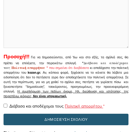
Προσοχή!!!
Για να δημοσιεύονται, από 'δω και στο εξής, τα σχόλιά σας, θα
πρέπει να επιλέγετε, την παρακάτω επιλογή
"
Διάβασα και αποδέχομαι
τους
Πολιτική απορρήτου
"
που σημαίνει ότι διαβάσατε
κι αποδέχεστε την πολιτική
απορρήτου του
kozan.gr.
Αν, κάποια φορά, ξεχάσετε να το κάνετε θα λάβετε μια
ειδοποίηση ότι δεν το πατήσατε (αρα δεν αποδεχτήκατε την πολιτική απορρήτου). Σε
αυτή την περίπτωση, για να μη χαθεί το σχόλιο σας, πατήστε να γυρίσετε πίσω και
ξαναπατήστε "δημοσίευση", τσεκάροντας, προηγουμένως, την προαναφερόμενη
επιλογή.
Η συμπλήρωση των πεδίων όνομα, Ηλ. διεύθυνση και ιστότοπος, της
παραπάνω φόρμας,
δεν είναι υποχρεωτική.
Διάβασα και αποδέχομαι τους
Πολιτική απορρήτου
*