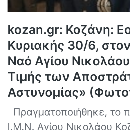
kozan.gr: Koζάνη: Ε
Κυριακής 30/6, στο
Ναό Αγίου Νικολάου
Τιμής των Αποστρά
Αστυνομίας» (Φωτογ
Πραγματοποιήθηκε, το πρ
Ι.Μ.Ν. Αγίου Νικολάου Κ