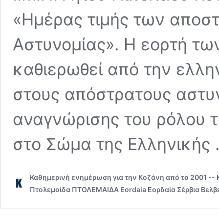
«Ημέρας τιμής των αποσ
Αστυνομίας». H εορτή τω
καθιερωθεί από την ελλην
στους απόστρατους αστυν
αναγνώρισης του ρόλου τ
στο Σώμα της Ελληνικής
Καθημερινή ενημέρωση για την Kοζάνη από το 2001 --
Πτολεμαίδα ΠΤΟΛΕΜΑΙΔΑ Eordaia Εορδαία Σέρβια Βελβε