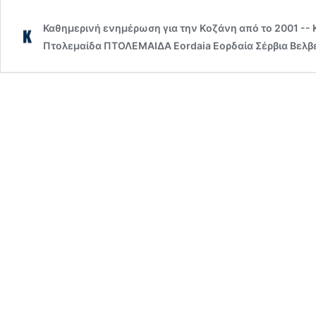
Καθημερινή ενημέρωση για την Kοζάνη από το 2001 --
Πτολεμαίδα ΠΤΟΛΕΜΑΙΔΑ Eordaia Εορδαία Σέρβια Βελβε