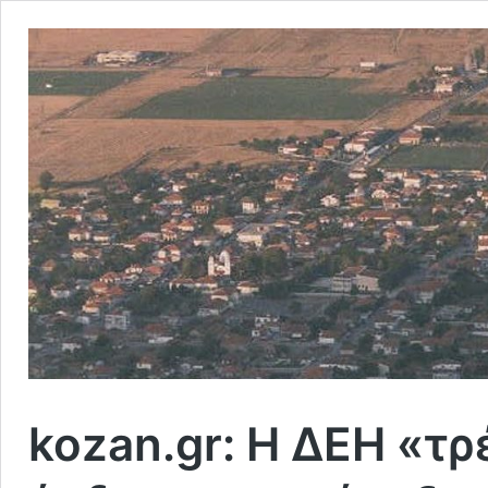
kozan.gr: Η ΔΕΗ «τρέ