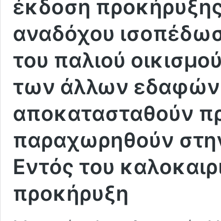
έκδοση προκήρυξης 
αναδόχου ισοπέδωσ
τoυ παλιού οικισμο
των άλλων εδαφών
αποκατασταθούν πρ
παραχωρηθούν στην
Eντός του καλοκαιρ
προκήρυξη