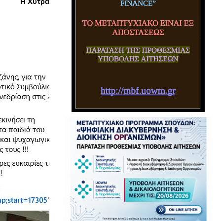
Η Χύτρα