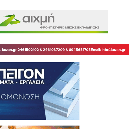
. kozan.gr 2461502102 & 2461037209 & 6945651705
Email:
info@kozan.gr