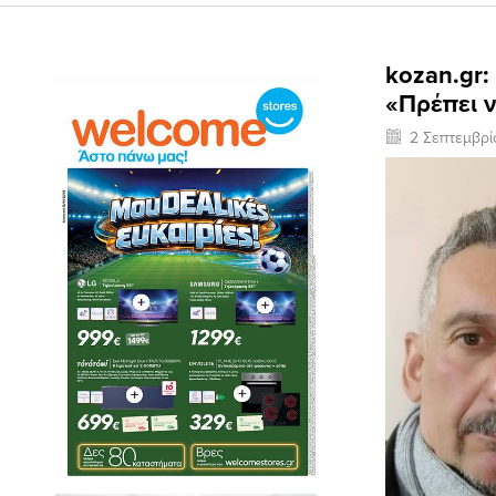
kozan.gr:
«Πρέπει ν
2 Σεπτεμβρ