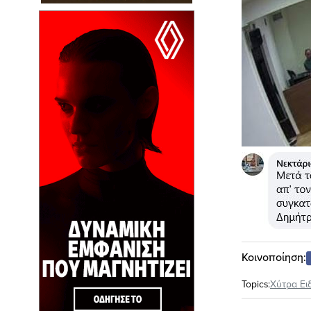
Κοινοποίηση:
Topics:
Xύτρα Ει