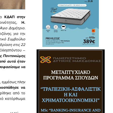
ία
ΚΔΑΠ στην
Κοινότητας,
Η.
Άγιο Δημήτριο.
ζάνης, για την
τικό Συμβούλιο
δρίαση στις 22
 Ελλησπόντου –
ης Ποντοκώμης
από αυτά ήταν
ποφασίσαμε να
, εμμέσως πλην
προσπάθησε να
ρίθηκε από το
ικό κατόρθωμα