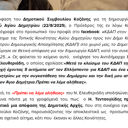
όφαση του
Δημοτικού Συμβουλίου Κοζάνης
για τη δημιουργ
ύ Αγίου Δημητρίου
(
22/8/2025
), ο Πρόεδρος της εν λόγω 
, έγραψε στο προσωπικό του προφίλ στο
facebook
:
«
ΚΔΑΠ στον 
τημα της Τοπικής Κοινότητας Αγίου Δημητρίου προς τον Δήμο Κο
ντρου Δημιουργικής Απασχόλησης (ΚΔΑΠ) στο χωριό μας, το Δημο
ρησε σε θετική απόφαση για την δημιουργία ΚΔΑΠ, κατά την συνε
025…
»
. Ως φαίνεται το κείμενο αυτό,
ενόχλησε τον Αντιδήμαρχο
Ελευθεριάδη,
ο οποίος σχολίασε:
«
Μετά το κλείσιμο του ΚΔΑΠ τ
ρχή έχοντας 5 αιτήματα απ’ τον Ελλήσποντο για ΚΔΑΠ και ένα 
μητρίου με την συγκατάθεση του Δημάρχου και την δική μου α
ον Άγιο Δημήτριο.Πρέπει να λέμε αλήθειες».
κά, το
«Πρέπει να λέμε αλήθειες»
τ
ου Ν. Ελευθεριάδη υποδηλώνει
ωνα πάντα με τα γραφόμενά του, πως ο
Η. Τεντσογλίδης 
ιτικά μια απόφαση της Δημοτικής Αρχής.
που στη συνέχεια εγκ
βούλιο Κοζάνης, παρουσιάζοντας την αποκλειστικά ως προσωπ
ε σχετικό αίτημα, κάτι που έκαναν κι άλλες Κοινότητες.