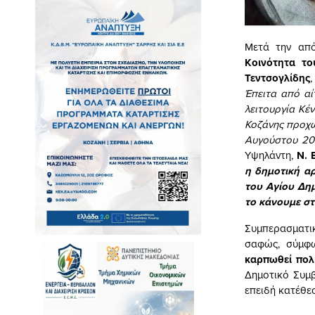
Μετά την απ
Κοινότητα το
Τεντσογλίδης
Έπειτα από αί
λειτουργία Κέ
Κοζάνης προχώ
Αυγούστου 2
Υψηλάντη,
Ν. 
η δημοτική α
του Αγίου Δη
το κάνουμε στ
Συμπερασματι
σαφώς, σύμφ
καρπωθεί πολ
Δημοτικό Συμ
επειδή κατέθεσ