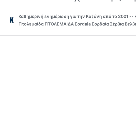
Καθημερινή ενημέρωση για την Kοζάνη από το 2001 --
Πτολεμαίδα ΠΤΟΛΕΜΑΙΔΑ Eordaia Εορδαία Σέρβια Βελβε