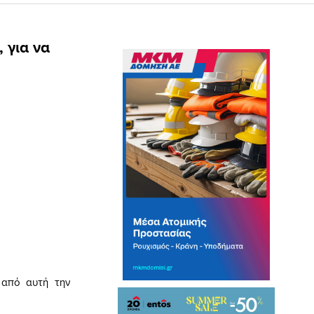
 για να
 από αυτή την