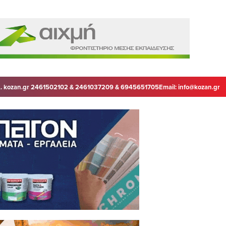
. kozan.gr 2461502102 & 2461037209 & 6945651705
Email:
info@kozan.gr