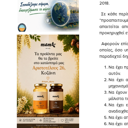
2018.
Σε κάθε περίπ
“προαπαιτουμ
απαιτείται α
προκηρυχθεί ε
Αφορούν επίσ
οποίες, όσο υ
παραδεχτεί δημ
Να έχει π
αυτόν.
Να έχει 
μηχανισμό 
Να έχουν 
μάλιστα τ
Να έχει 
αναδειχθε
Να έχει α
Να έχει α