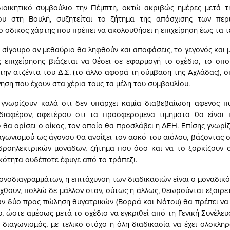
ιοικητικό συμβούλιο την Πέμπτη, οκτώ ακριβώς ημέρες μετά τ
ου στη Βουλή, συζητείται το ζήτημα της απόσχισης των περ
 ο οδικός χάρτης που πρέπει να ακολουθήσει η επιχείρηση έως τα τ
 σίγουρο αν μεθαύριο θα ληφθούν και αποφάσεις, το γεγονός και μ
ς επιχείρησης βιάζεται να θέσει σε εφαρμογή το σχέδιο, το οποί
την ατζέντα του Δ.Σ. (το άλλο αφορά τη σύμβαση της Αχλάδας), όπ
γηση που έχουν στα χέρια τους τα μέλη του συμβουλίου.
 γνωρίζουν καλά ότι δεν υπάρχει καμία διαβεβαίωση αφενός π
νδιαφέρον, αφετέρου ότι τα προσφερόμενα τιμήματα θα είναι
 θα ορίσει ο οίκος, τον οποίο θα προσλάβει η ΔΕΗ. Επίσης γνωρί
αγωνισμού ως άγονου θα ανοίξει τον ασκό του αιόλου, βάζοντας στ
δροηλεκτρικών μονάδων, ζήτημα που όσο και να το ξορκίζουν σ
κότητα ουδέποτε έφυγε από το τράπεζι.
ονοδιαγραμμάτων, η επιτάχυνση των διαδικασιών είναι ο μοναδικ
υχθούν, πολλώ δε μάλλον όταν, ούτως ή άλλως, θεωρούνται εξαιρετ
ν δύο προς πώληση θυγατρικών (Βορρά και Νότου) θα πρέπει να έχ
υ, ώστε αμέσως μετά το σχέδιο να εγκριθεί από τη Γενική Συνέλε
ο διαγωνισμός, με τελικό στόχο η όλη διαδικασία να έχει ολοκλη