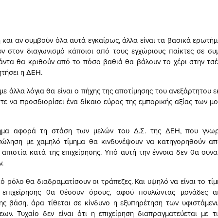
 και αν συμβούν όλα αυτά εγκαίρως, άλλα είναι τα βασικά ερωτήμ
ν στον διαγωνισμό κάποιοι από τους εγχώριους παίκτες σε συ
πάντα θα κριθούν από το πόσο βαθιά θα βάλουν το χέρι στην τσέ
ητήσει η ΔΕΗ.
με άλλα λόγια θα είναι ο πήχης της αποτίμησης του ανεξάρτητου ε
τε να προσδιορίσει ένα δίκαιο εύρος της εμπορικής αξίας των μον
μα αφορά τη στάση των μελών του Δ.Σ. της ΔΕΗ, που γνωρ
ώληση με χαμηλό τίμημα θα κινδυνέψουν να κατηγορηθούν απ
 απιστία κατά της επιχείρησης. Υπό αυτή την έννοια δεν θα συνα
ν.
 ρόλο θα διαδραματίσουν οι τράπεζες. Και υψηλό να είναι το τίμ
 επιχείρησης θα θέσουν όρους, αφού πουλώντας μονάδες α
ης βάση, άρα τίθεται σε κίνδυνο η εξυπηρέτηση των υφιστάμε
ων. Τυχαίο δεν είναι ότι η επιχείρηση διαπραγματεύεται με τ