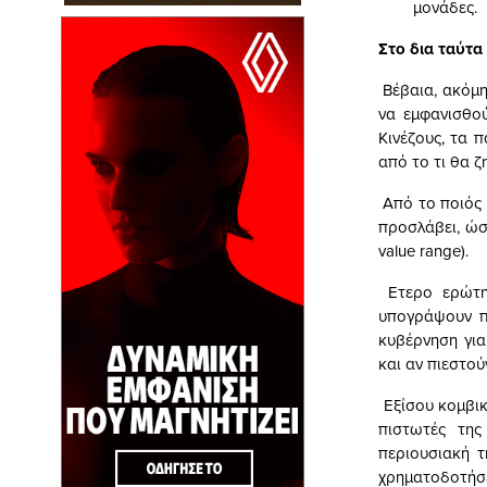
μονάδες.
Στο δια ταύτα
Βέβαια, ακόμη
να εμφανισθού
Kινέζους, τα 
από το τι θα ζ
Από το ποιός 
προσλάβει, ώσ
value range).
Ετερο ερώτη
υπογράψουν π
κυβέρνηση για
και αν πιεστού
Εξίσου κομβικό
πιστωτές της
περιουσιακή τ
χρηματοδοτήσε