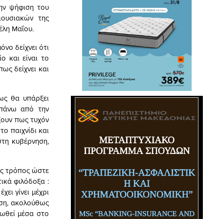
ην ψήφιση του
ιουσιακών της
έλη Μαΐου.
όνο δείχνει ότι
ο και είναι το
ως δείχνει και
ως θα υπάρξει
 πάνω από την
ζουν πως τυχόν
ο παιχνίδι και
τη κυβέρνηση,
ός τρόπος ώστε
ικά φιλόδοξα :
ει γίνει μέχρι
υση, ακολούθως
ρωθεί μέσα στο