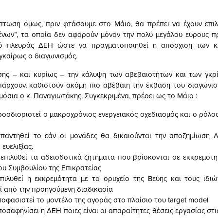
τωση όμως, πριν φτάσουμε στο Μάιο, θα πρέπει να έχουν επιλ
ένων”, τα οποία δεν αφορούν μόνον την πολύ μεγάλου εύρους π
πό πλευράς ΔΕΗ ώστε να πραγματοποιηθεί η απόσχιση των κ
γκαίρως ο διαγωνισμός.
ης – και κυρίως – την κάλυψη των αβεβαιοτήτων και των γκρί
πάρχουν, καθιστούν ακόμη πιο αβέβαιη την έκβαση του διαγωνισ
όσια ο κ. Παναγιωτάκης. Συγκεκριμένα, πρέοει ως το Μάιο :
ροσδιοριστεί ο μακροχρόνιος ενεργειακός σχεδιασμός και ο ρόλος 
απαντηθεί το εάν οι μονάδες θα δικαιούνται την αποζημίωση Α
ευελιξίας.
επιλυθεί τα αδειοδοτικά ζητήματα που βρίσκονται σε εκκρεμότη
ου Συμβουλίου της Επικρατείας
επιλυθεί η εκκρεμότητα με το ορυχείο της Βεύης και τους ιδι
ί από την προηγούμενη διαδικασία
ποφασιστεί το μοντέλο της αγοράς στο πλαίσιο του target model
ποσαφηνίσει η ΔΕΗ ποιες είναι οι απαραίτητες θέσεις εργασίας στ