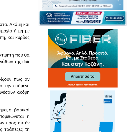
ατα. Ακόμη και
μμαχία ή μη με
πη, και κυρίως
κτιμητή που θα
άδων της (fair
ίζουν πως αν
ό την επόμενη
ινέσουν, ακόμη
ημα, οι βασικοί
πομειώνεται η
νων προς αυτήν
ις τράπεζες τη