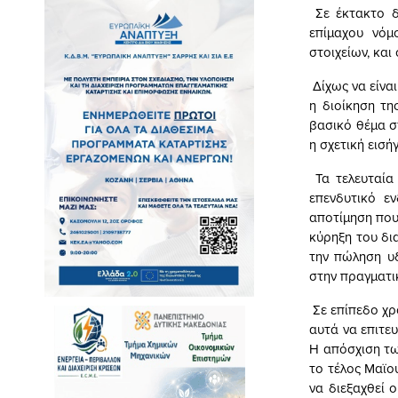
Σε έκτακτο δ
επίμαχου νόμ
στoιχείων, και
Δίχως να είναι
η διοίκηση τη
βασικό θέμα σ
η σχετική εισή
Τα τελευταία
επενδυτικό ε
αποτίμηση που
κύρηξη του δι
την πώληση υ
στην πραγματι
Σε επίπεδο χρ
αυτά να επιτε
Η απόσχιση τω
το τέλος Μαϊο
να διεξαχθεί 