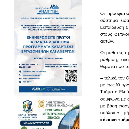
Οι πρόσφατες
σύστημα εισα
Εκπαίδευση δ
στους φετινο
αυτών.
Οι μαθητές τη
ρύθμιση, -αν
θέματα που το
– τελικά τον 
με έως 10 προ
Τμήματα Ελε
σύμφωνα με σ
με βάση εισα
υπόλοιπα τμή
κόκκινα τμήμ