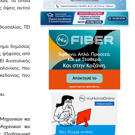
ρων, τα οποία
ς όψεις αυτού
Θεσσαλίας, ΤΕΙ
τημα δημόσιας
ς ψήφισης από
ΕΙ Ανατολικής
αλονίκης, που
ακεδονίας, που
ου.
 Μηχανικών και
Μηχανικών και
ς (Παιδαγωγικό