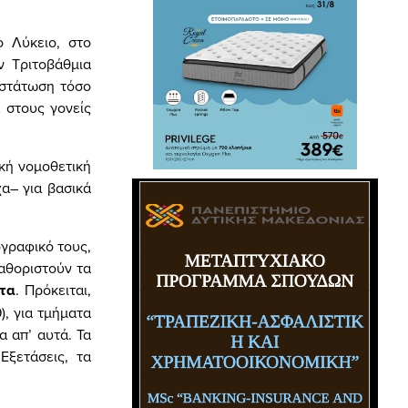
ο Λύκειο, στο
ν Τριτοβάθμια
αστάτωση τόσο
 στους γονείς
ική νομοθετική
α– για βασικά
ογραφικό τους,
καθοριστούν τα
τα
. Πρόκειται,
, για τμήματα
 απ’ αυτά. Τα
Εξετάσεις, τα