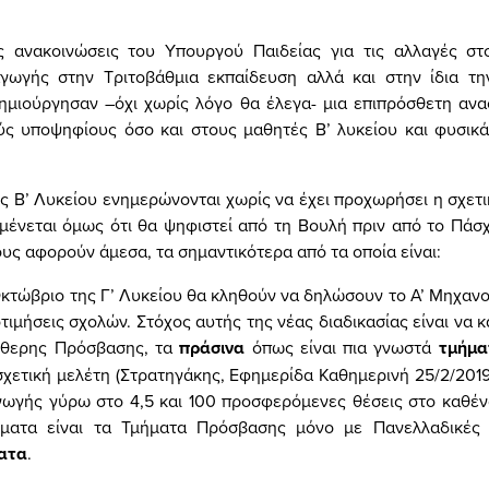
 ανακοινώσεις του Υπουργού Παιδείας για τις αλλαγές στ
γωγής στην Τριτοβάθμια εκπαίδευση αλλά και στην ίδια τη
ημιούργησαν –όχι χωρίς λόγο θα έλεγα- μια επιπρόσθετη αν
ύς υποψηφίους όσο και στους μαθητές Β’ λυκείου και φυσικά
ς Β’ Λυκείου ενημερώνονται χωρίς να έχει προχωρήσει η σχετ
αμένεται όμως ότι θα ψηφιστεί από τη Βουλή πριν από το Πάσχ
υς αφορούν άμεσα, τα σημαντικότερα από τα οποία είναι:
Οκτώβριο της Γ’ Λυκείου θα κληθούν να δηλώσουν το Α’ Μηχαν
τιμήσεις σχολών. Στόχος αυτής της νέας διαδικασίας είναι να 
ύθερης Πρόσβασης, τα
πράσινα
όπως είναι πια γνωστά
τμήμα
χετική μελέτη (Στρατηγάκης, Εφημερίδα Καθημερινή 25/2/2019)
γωγής γύρω στο 4,5 και 100 προσφερόμενες θέσεις στο καθένα
ματα είναι τα Τμήματα Πρόσβασης μόνο με Πανελλαδικές 
ατα
.