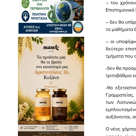
– του χρόνου
Επιστημονικά 
– δεν θα υπάρ
τα μαθήματα θ
– οι υποψήφι
δεύτερο επιστ
τμήματα που α
-δεν θα προσ
τριτοβάθμια ε
-θα εξεταστο
Γραμματείας,
των Λατινικώ
εμπλουτισμέν
αυξάνονται, α
Ο νέος χάρτης