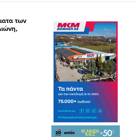
ματα των
λιώνη,