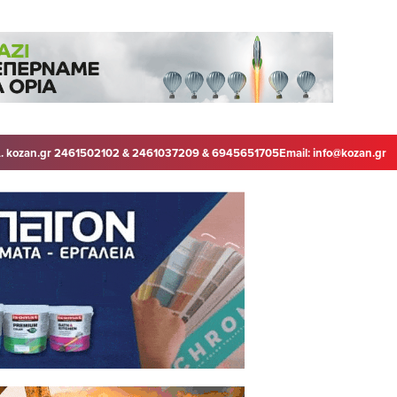
. kozan.gr 2461502102 & 2461037209 & 6945651705
Email:
info@kozan.gr