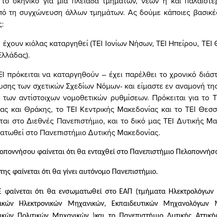
 το σκηνικό για μια πλειάδα τμημάτων, νέων ή και παλαιοτέ
ό τη συγχώνευση άλλων τμημάτων. Ας δούμε κάποιες βασικέ
ς:
 έχουν κιόλας καταργηθεί (ΤΕΙ Ιονίων Νήσων, ΤΕΙ Ηπείρου, ΤΕΙ 
Ελλάδας).
ΕΙ πρόκειται να καταργηθούν – έχει παρέλθει το χρονικό διάσ
υσης των σχετικών Σχεδίων Νόμων- και είμαστε εν αναμονή τη
 των αντίστοιχων νομοθετικών ρυθμίσεων. Πρόκειται για το Τ
ας και Θράκης, το ΤΕΙ Κεντρικής Μακεδονίας και το ΤΕΙ Θεσσ
ται στο Διεθνές Πανεπιστήμιο, και το δικό μας ΤΕΙ Δυτικής Μ
ατωθεί στο Πανεπιστήμιο Δυτικής Μακεδονίας.
λοποννήσου φαίνεται ότι θα ενταχθεί στο Πανεπιστήμιο Πελοποννήσ
της φαίνεται ότι θα γίνει αυτόνομο Πανεπιστήμιο.
Ε φαίνεται ότι θα ενσωματωθεί στο ΕΑΠ (τμήματα Ηλεκτρολόγων
τικών Ηλεκτρονικών Μηχανικών, Εκπαιδευτικών Μηχανολόγων 
ικών Πολιτικών Μηχανικών )και το Πανεπιστήμιο Δυτικής Αττική