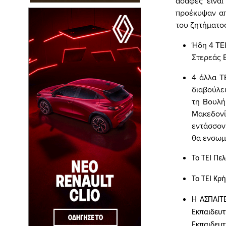
ασαφές είναι
προέκυψαν απ
του ζητήματο
Ήδη 4 ΤΕΙ
Στερεάς 
4 άλλα Τ
διαβούλε
τη Βουλή
Μακεδονί
εντάσσον
θα ενσωμ
Το ΤΕΙ Πε
Το ΤΕΙ Κρή
Η ΑΣΠΑΙΤ
Εκπαιδευ
Εκπαιδευτ