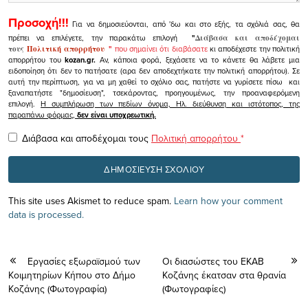
Προσοχή!!!
Για να δημοσιεύονται, από 'δω και στο εξής, τα σχόλιά σας, θα
πρέπει να επιλέγετε, την παρακάτω επιλογή
"
Διάβασα και αποδέχομαι
τους
Πολιτική απορρήτου
"
που σημαίνει ότι διαβάσατε
κι αποδέχεστε την πολιτική
απορρήτου του
kozan.gr.
Αν, κάποια φορά, ξεχάσετε να το κάνετε θα λάβετε μια
ειδοποίηση ότι δεν το πατήσατε (αρα δεν αποδεχτήκατε την πολιτική απορρήτου). Σε
αυτή την περίπτωση, για να μη χαθεί το σχόλιο σας, πατήστε να γυρίσετε πίσω και
ξαναπατήστε "δημοσίευση", τσεκάροντας, προηγουμένως, την προαναφερόμενη
επιλογή.
Η συμπλήρωση των πεδίων όνομα, Ηλ. διεύθυνση και ιστότοπος, της
παραπάνω φόρμας,
δεν είναι υποχρεωτική.
Διάβασα και αποδέχομαι τους
Πολιτική απορρήτου
*
This site uses Akismet to reduce spam.
Learn how your comment
data is processed.
Εργασίες εξωραϊσμού των
Οι διασώστες του ΕΚΑΒ
Κοιμητηρίων Κήπου στο Δήμο
Κοζάνης έκατσαν στα θρανία
Κοζάνης (Φωτογραφία)
(Φωτογραφίες)