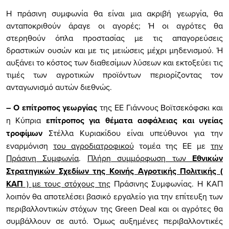
Η πράσινη συμφωνία θα είναι μια ακριβή γεωργία, θα
ανταποκριθούν άραγε οι αγορές; Ή οι αγρότες θα
στερηθούν όπλα προστασίας με τις απαγορεύσεις
δραστικών ουσών και με τις μειώσεις μέχρι μηδενισμού. Ή
αυξάνει το κόστος των διαθεσίμων λύσεων και εκτοξεύει τις
τιμές των αγροτικών προϊόντων περιορίζοντας τον
ανταγωνισμό αυτών διεθνώς.
–
O
επίτροπος γεωργίας
της ΕΕ Γιάννους Βοϊτσεκόφσκι και
η Κύπρια
επίτροπος για θέματα ασφάλειας και υγείας
τροφίμων
Στέλλα Κυριακίδου είναι
υπεύθυνοι για την
εναρμόνιση
του αγροδιατροφικού
τομέα της ΕΕ με
την
Πράσινη Συμφωνία
.
Πλήρη συμμόρφωση των
Εθνικών
Στρατηγικών
Σχεδίων της Κοινής Αγροτικής Πολιτικής (
ΚΑΠ
) με τους στόχους της
Πράσινης Συμφωνίας. Η ΚΑΠ
λοιπόν θα αποτελέσει βασικό εργαλείο για την επίτευξη των
περιβαλλοντικών στόχων της
Green
Deal
και οι αγρότες θα
συμβάλλουν σε αυτό. Όμως αυξημένες περιβαλλοντικές