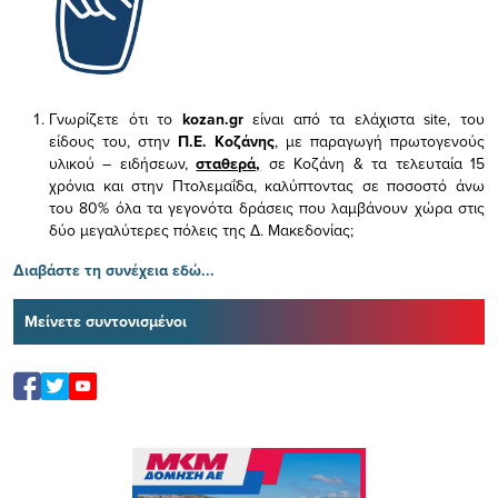
Γνωρίζετε ότι το
kozan.gr
είναι από τα ελάχιστα
site, του
είδους του,
στην
Π.Ε. Κοζάνης
, με παραγωγή πρωτογενούς
υλικού – ειδήσεων,
σταθερά,
σε Κοζάνη & τα τελευταία 15
χρόνια και στην Πτολεμαΐδα, καλύπτοντας σε ποσοστό άνω
του 80% όλα τα γεγονότα δράσεις που λαμβάνουν χώρα στις
δύο μεγαλύτερες πόλεις της Δ. Μακεδονίας;
Διαβάστε τη συνέχεια εδώ...
Μείνετε συντονισμένοι