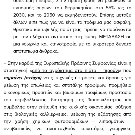
ουδέτερη ήπειρος. Στην πρώτη φάση να μειωθούν οι
εκπομπές αερίων του θερμοκηπίου στο 55% ως το
2030, και το 2050 να εκμηδενιστούν. Επίσης μεταξύ
άλλων είπε πως για να είναι τα τρόφιμα μας ασφαλή,
θρεπτικά και υψηλής ποιότητας, πρέπει να παράγονται
με τον ελάχιστο αντίκτυπο στη φύση. ΜΕΤΑΒΑΣΗ σε
μια γεωργία και κτηνοτροφία με το μικρότερο δυνατό
αποτύπωμα άνθρακα.
– Στην καρδιά της Ευρωπαϊκής Πράσινης Συμφωνίας είναι η
στρατηγική «
από το αγρόκτημα στο πιάτο – πιρούνι
» που
σημαίνει (στόχοι)
νέες τεχνικές εκτροφές και δράσεις για
μείωση της απώλειας και σπατάλης τροφίμων, προμήθεια
οικονομικώς προσιτών και βιώσιμων τροφίμων, προστασία
του περιβάλλοντος, διατήρηση της βιοποικιλότητας και
συμβολής στην επίτευξη της κυκλικής οικονομίας, αύξηση
στις βιολογικές καλλιέργειες, μείωση της εξάρτησης από
την χρήση χημικών φυτοφαρμάκων – λιπασμάτων –
αντιβιοτικών, να αναπτυχθούν καινοτόμες γεωργικές