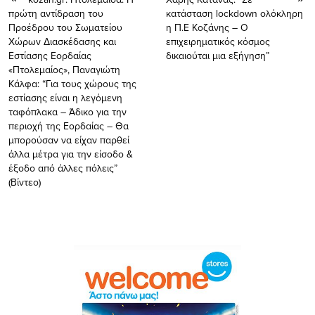
πρώτη αντίδραση του
κατάσταση lockdown ολόκληρη
Προέδρου του Σωματείου
η Π.Ε Κοζάνης – Ο
Χώρων Διασκέδασης και
επιχειρηματικός κόσμος
Εστίασης Εορδαίας
δικαιούται μια εξήγηση”
«Πτολεμαίος», Παναγιώτη
Κάλφα: “Για τους χώρους της
εστίασης είναι η λεγόμενη
ταφόπλακα – Άδικο για την
περιοχή της Εορδαίας – Θα
μπορούσαν να είχαν παρθεί
άλλα μέτρα για την είσοδο &
έξοδο από άλλες πόλεις”
(Βίντεο)