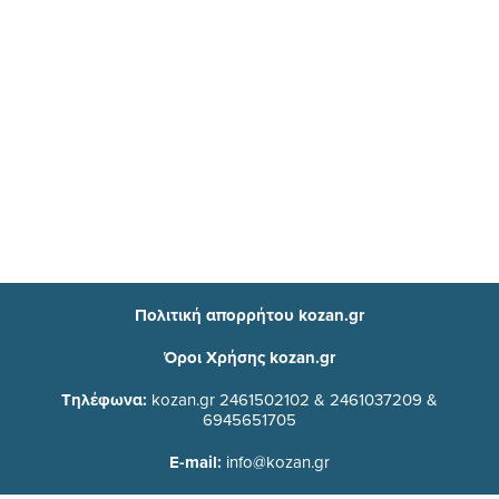
Πολιτική απορρήτου kozan.gr
Όροι Χρήσης kozan.gr
Τηλέφωνα:
kozan.gr 2461502102 & 2461037209 &
6945651705
E-mail:
info@kozan.gr