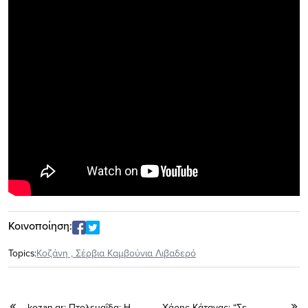
Κοινοποίηση:
Topics:
Κοζάνη
,
Σέρβια Καμβούνια Λιβαδερό
kozan.gr: Πτολεμαΐδα: Η
Χάρης Κάτανας: “Σε