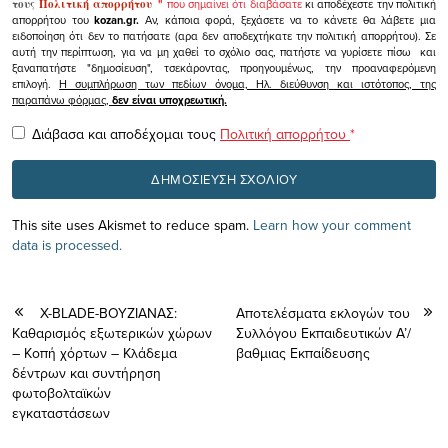
τους
Πολιτική απορρήτου
"
που σημαίνει ότι διαβάσατε
κι αποδέχεστε την πολιτική
απορρήτου του
kozan.gr.
Αν, κάποια φορά, ξεχάσετε να το κάνετε θα λάβετε μια
ειδοποίηση ότι δεν το πατήσατε (αρα δεν αποδεχτήκατε την πολιτική απορρήτου). Σε
αυτή την περίπτωση, για να μη χαθεί το σχόλιο σας, πατήστε να γυρίσετε πίσω και
ξαναπατήστε "δημοσίευση", τσεκάροντας, προηγουμένως, την προαναφερόμενη
επιλογή.
Η συμπλήρωση των πεδίων όνομα, Ηλ. διεύθυνση και ιστότοπος, της
παραπάνω φόρμας,
δεν είναι υποχρεωτική.
Διάβασα και αποδέχομαι τους
Πολιτική απορρήτου
*
This site uses Akismet to reduce spam.
Learn how your comment
data is processed.
X-BLADE-ΒΟΥΖΙΑΝΑΣ:
Αποτελέσματα εκλογών του
Kαθαρισμός εξωτερικών χώρων
Συλλόγου Εκπαιδευτικών Α’/
– Κοπή χόρτων – Κλάδεμα
βαθμιας Εκπαίδευσης
δέντρων και συντήρηση
φωτοβολταϊκών
εγκαταστάσεων