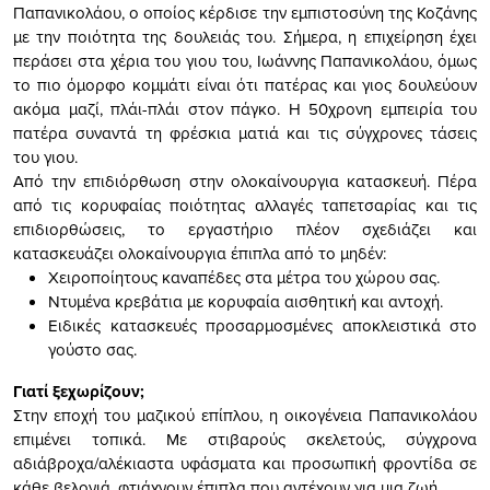
Παπανικολάου, ο οποίος κέρδισε την εμπιστοσύνη της Κοζάνης
με την ποιότητα της δουλειάς του. Σήμερα, η επιχείρηση έχει
περάσει στα χέρια του γιου του, Ιωάννης Παπανικολάου, όμως
το πιο όμορφο κομμάτι είναι ότι πατέρας και γιος δουλεύουν
ακόμα μαζί, πλάι-πλάι στον πάγκο. Η 50χρονη εμπειρία του
πατέρα συναντά τη φρέσκια ματιά και τις σύγχρονες τάσεις
του γιου.
Από την επιδιόρθωση στην ολοκαίνουργια κατασκευή. Πέρα
από τις κορυφαίας ποιότητας αλλαγές ταπετσαρίας και τις
επιδιορθώσεις, το εργαστήριο πλέον σχεδιάζει και
κατασκευάζει ολοκαίνουργια έπιπλα από το μηδέν:
Χειροποίητους καναπέδες στα μέτρα του χώρου σας.
Ντυμένα κρεβάτια με κορυφαία αισθητική και αντοχή.
Ειδικές κατασκευές προσαρμοσμένες αποκλειστικά στο
γούστο σας.
Γιατί ξεχωρίζουν;
Στην εποχή του μαζικού επίπλου, η οικογένεια Παπανικολάου
επιμένει τοπικά. Με στιβαρούς σκελετούς, σύγχρονα
αδιάβροχα/αλέκιαστα υφάσματα και προσωπική φροντίδα σε
κάθε βελονιά, φτιάχνουν έπιπλα που αντέχουν για μια ζωή.