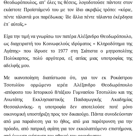
Θεοδωρόπουλος, απ’ όλες τις θέσεις, λογοδοτούσε πάντοτε στον
εκάστοτε Προϊστάμενό του με τον ίδιο ακριβώς τρόπο: «κύριε,
πέντε τάλαντά μοι παρέδωκας· ἴδε ἄλλα πέντε τάλαντα ἐκέρδησα
ἐπ᾿ αὐτοῖς.»
Είχα την τιμή να γνωρίσω τον πατέρα Αλέξανδρο Θεοδωρόπουλο,
ως διαχειριστή του Κοινωφελούς ιδρύματος « Κληροδότημα της
Αγάπης» που ίδρυσε το 1977 στη Σιάτιστα ο μητροπολίτης
Πολύκαρπος, πολύ αργότερα, εξ αιτίας μιας υποτροφίας της
αδελφής μου.
Με ικανοποίηση διαπίστωσα ότι, για τον εκ Ροκάστρου
Τσοτυλίου ορμώμενο ιερέα Αλέξανδρο Θεοδωρόπουλο
-απόφοιτο του Ιστορικού 8/τάξιου Γυμνασίου Τσοτυλίου και της
Ανωτάτης Εκκλησιαστικής Παιδαγωγικής Ακαδημίας
Θεσσαλονίκης- η υποτροφία δεν αποτελούσε ποτέ μόνο
οικονομική υποστήριξη προς τον δικαιούχο. Πάντα συνοδεύονταν
από μια παραίνεση για το ήθος, από μια παρότρυνση για την
πρόοδο, από πατρική αγάπη για τον εκκολαπτόμενο επιστήμονα,
από έμμεση ενίσχυση του ηθικού του φρονήματος.