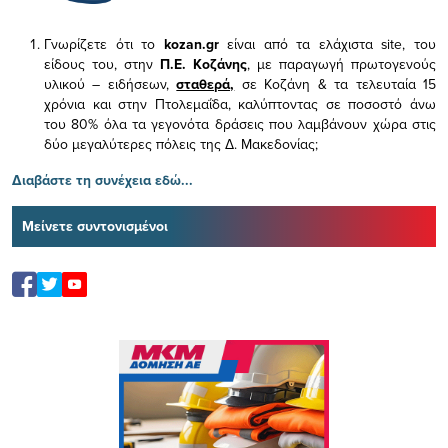
Γνωρίζετε ότι το
kozan.gr
είναι από τα ελάχιστα
site, του
είδους του,
στην
Π.Ε. Κοζάνης
, με παραγωγή πρωτογενούς
υλικού – ειδήσεων,
σταθερά,
σε Κοζάνη & τα τελευταία 15
χρόνια και στην Πτολεμαΐδα, καλύπτοντας σε ποσοστό άνω
του 80% όλα τα γεγονότα δράσεις που λαμβάνουν χώρα στις
δύο μεγαλύτερες πόλεις της Δ. Μακεδονίας;
Διαβάστε τη συνέχεια εδώ...
Μείνετε συντονισμένοι