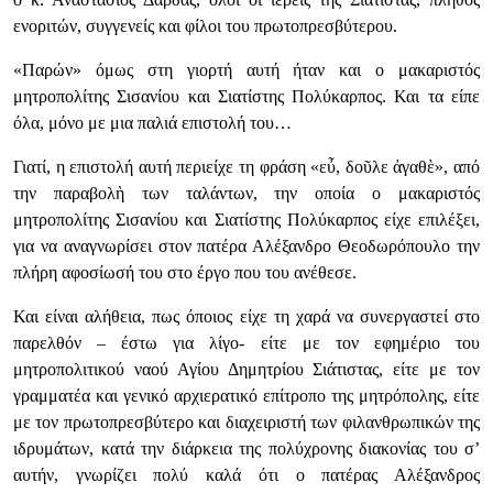
ενοριτών, συγγενείς και φίλοι του πρωτοπρεσβύτερου.
«Παρών» όμως στη γιορτή αυτή ήταν και ο μακαριστός
μητροπολίτης Σισανίου και Σιατίστης Πολύκαρπος. Και τα είπε
όλα, μόνο με μια παλιά επιστολή του…
Γιατί, η επιστολή αυτή περιείχε τη φράση «
εὖ, δοῦλε ἀγαθὲ»,
από
την παραβολὴ των ταλάντων, την οποία ο μακαριστός
μητροπολίτης Σισανίου και Σιατίστης Πολύκαρπος είχε επιλέξει,
για να αναγνωρίσει στον
πατέρα Αλέξανδρο Θεοδωρόπουλο την
πλήρη αφοσίωσή του στο έργο που του ανέθεσε.
Και είναι αλήθεια, πως όποιος είχε τη χαρά να συνεργαστεί στο
παρελθόν – έστω για λίγο- είτε με τον εφημέριο του
μητροπολιτικού ναού Αγίου Δημητρίου Σιάτιστας, είτε με τον
γραμματέα και γενικό αρχιερατικό επίτροπο της μητρόπολης, είτε
με τον πρωτοπρεσβύτερο και διαχειριστή των φιλανθρωπικών της
ιδρυμάτων, κατά την διάρκεια της πολύχρονης διακονίας του σ’
αυτήν, γνωρίζει πολύ καλά ότι ο πατέρας Αλέξανδρος