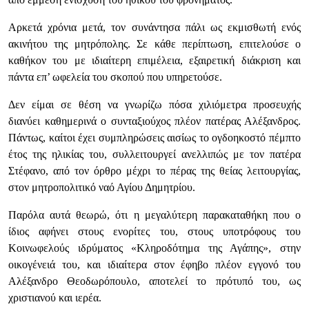
Αρκετά χρόνια μετά, τον συνάντησα πάλι ως εκμισθωτή ενός
ακινήτου της μητρόπολης. Σε κάθε περίπτωση, επιτελούσε ο
καθήκον του με ιδιαίτερη επιμέλεια, εξαιρετική διάκριση και
πάντα επ’ ωφελεία του σκοπού που υπηρετούσε.
Δεν είμαι σε θέση να γνωρίζω πόσα χιλιόμετρα προσευχής
διανύει καθημερινά ο συνταξιούχος πλέον πατέρας Αλέξανδρος.
Πάντως, καίτοι έχει συμπληρώσεις αισίως το ογδοηκοστό πέμπτο
έτος της ηλικίας του, συλλειτουργεί ανελλιπώς με τον πατέρα
Στέφανο, από τον όρθρο μέχρι το πέρας της θείας λειτουργίας,
στον μητροπολιτικό ναό Αγίου Δημητρίου.
Παρόλα αυτά θεωρώ, ότι η μεγαλύτερη παρακαταθήκη που ο
ίδιος αφήνει στους ενορίτες του, στους υποτρόφους του
Κοινωφελούς ιδρύματος «Κληροδότημα της Αγάπης», στην
οικογένειά του, και ιδιαίτερα στον έφηβο πλέον εγγονό του
Αλέξανδρο Θεοδωρόπουλο, αποτελεί το πρότυπό του, ως
χριστιανού και ιερέα.