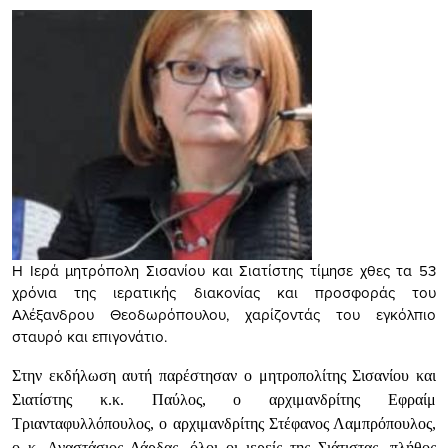
Η Ιερά μητρόπολη Σισανίου και Σιατίστης τίμησε χθες τα 53
χρόνια της ιερατικής διακονίας και προσφοράς του
Αλέξανδρου Θεοδωρόπουλου, χαρίζοντάς του εγκόλπιο
σταυρό και επιγονάτιο.
Στην εκδήλωση αυτή παρέστησαν ο μητροπολίτης Σισανίου και
Σιατίστης κ.κ. Παύλος, ο αρχιμανδρίτης Εφραίμ
Τριανταφυλλόπουλος, ο αρχιμανδρίτης Στέφανος Λαμπρόπουλος,
ο κ. Αναστάσιος Δάρδας, όλοι οι ιερείς της Σιάτιστας, πλήθος