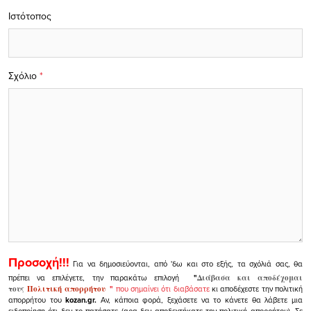
Ιστότοπος
Σχόλιο
*
Προσοχή!!!
Για να δημοσιεύονται, από 'δω και στο εξής, τα σχόλιά σας, θα
πρέπει να επιλέγετε, την παρακάτω επιλογή
"
Διάβασα και αποδέχομαι
τους
Πολιτική απορρήτου
"
που σημαίνει ότι διαβάσατε
κι αποδέχεστε την πολιτική
απορρήτου του
kozan.gr.
Αν, κάποια φορά, ξεχάσετε να το κάνετε θα λάβετε μια
ειδοποίηση ότι δεν το πατήσατε (αρα δεν αποδεχτήκατε την πολιτική απορρήτου). Σε