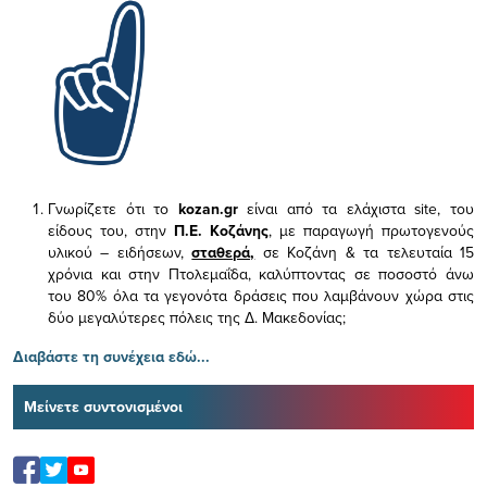
Γνωρίζετε ότι το
kozan.gr
είναι από τα ελάχιστα
site, του
είδους του,
στην
Π.Ε. Κοζάνης
, με παραγωγή πρωτογενούς
υλικού – ειδήσεων,
σταθερά,
σε Κοζάνη & τα τελευταία 15
χρόνια και στην Πτολεμαΐδα, καλύπτοντας σε ποσοστό άνω
του 80% όλα τα γεγονότα δράσεις που λαμβάνουν χώρα στις
δύο μεγαλύτερες πόλεις της Δ. Μακεδονίας;
Διαβάστε τη συνέχεια εδώ...
Μείνετε συντονισμένοι