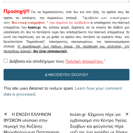
Προσοχή!!!
Για να δημοσιεύονται, από 'δω και στο εξής, τα σχόλιά σας, θα
πρέπει να επιλέγετε, την παρακάτω επιλογή
"
Διάβασα και αποδέχομαι
τους
Πολιτική απορρήτου
"
που σημαίνει ότι διαβάσατε
κι αποδέχεστε την πολιτική
απορρήτου του
kozan.gr.
Αν, κάποια φορά, ξεχάσετε να το κάνετε θα λάβετε μια
ειδοποίηση ότι δεν το πατήσατε (αρα δεν αποδεχτήκατε την πολιτική απορρήτου). Σε
αυτή την περίπτωση, για να μη χαθεί το σχόλιο σας, πατήστε να γυρίσετε πίσω και
ξαναπατήστε "δημοσίευση", τσεκάροντας, προηγουμένως, την προαναφερόμενη
επιλογή.
Η συμπλήρωση των πεδίων όνομα, Ηλ. διεύθυνση και ιστότοπος, της
παραπάνω φόρμας,
δεν είναι υποχρεωτική.
Διάβασα και αποδέχομαι τους
Πολιτική απορρήτου
*
This site uses Akismet to reduce spam.
Learn how your comment
data is processed.
Η ΕΝΩΣΗ ΕΛΛΗΝΩΝ
kozan.gr: 62χρονη πήγε για
ΦΥΣΙΚΩΝ υλοποιεί στην
εμβολιασμό στο Κέντρο Υγείας
περιοχή της Κοζάνης
Σερβίων και φεύγοντας πήρε
Μοριοδοτούμενη Πιστοποίηση
μαζί της ένα φιαλίδιο με δόσεις