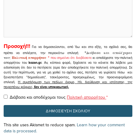
Προσοχή!!!
Για να δημοσιεύονται, από 'δω και στο εξής, τα σχόλιά σας, θα
πρέπει να επιλέγετε, την παρακάτω επιλογή
"
Διάβασα και αποδέχομαι
τους
Πολιτική απορρήτου
"
που σημαίνει ότι διαβάσατε
κι αποδέχεστε την πολιτική
απορρήτου του
kozan.gr.
Αν, κάποια φορά, ξεχάσετε να το κάνετε θα λάβετε μια
ειδοποίηση ότι δεν το πατήσατε (αρα δεν αποδεχτήκατε την πολιτική απορρήτου). Σε
αυτή την περίπτωση, για να μη χαθεί το σχόλιο σας, πατήστε να γυρίσετε πίσω και
ξαναπατήστε "δημοσίευση", τσεκάροντας, προηγουμένως, την προαναφερόμενη
επιλογή.
Η συμπλήρωση των πεδίων όνομα, Ηλ. διεύθυνση και ιστότοπος, της
παραπάνω φόρμας,
δεν είναι υποχρεωτική.
Διάβασα και αποδέχομαι τους
Πολιτική απορρήτου
*
This site uses Akismet to reduce spam.
Learn how your comment
data is processed.