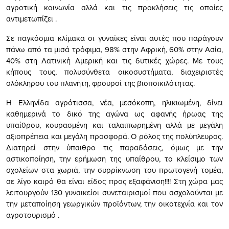
αγροτική κοινωνία αλλά και τις προκλήσεις τις οποίες
αντιμετωπίζει .
Σε παγκόσμια κλίμακα οι γυναίκες είναι αυτές που παράγουν
πάνω από τα μισά τρόφιμα, 98% στην Αφρική, 60% στην Ασία,
40% στη Λατινική Αμερική και τις δυτικές χώρες. Με τους
κήπους τους, πολυσύνθετα οικοσυστήματα, διαχειριστές
ολόκληρου του πλανήτη, φρουροί της βιοποικιλότητας.
Η Ελληνίδα αγρότισσα, νέα, μεσόκοπη, ηλικιωμένη, δίνει
καθημερινά το δικό της αγώνα ως αφανής ήρωας της
υπαίθρου, κουρασμένη και ταλαιπωρημένη αλλά με μεγάλη
αξιοπρέπεια και μεγάλη προσφορά. Ο ρόλος της πολύπλευρος.
Διατηρεί στην ύπαιθρο τις παραδόσεις, όμως με την
αστικοποίηση, την ερήμωση της υπαίθρου, το κλείσιμο των
σχολείων στα χωριά, την συρρίκνωση του πρωτογενή τομέα,
σε λίγο καιρό θα είναι είδος προς εξαφάνιση!!!! Στη χώρα μας
λειτουργούν 130 γυναικείοι συνεταιρισμοί που ασχολούνται με
την μεταποίηση γεωργικών προϊόντων, την οικοτεχνία και τον
αγροτουρισμό .