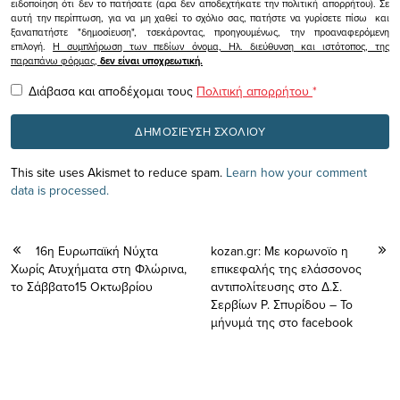
ειδοποίηση ότι δεν το πατήσατε (αρα δεν αποδεχτήκατε την πολιτική απορρήτου). Σε
αυτή την περίπτωση, για να μη χαθεί το σχόλιο σας, πατήστε να γυρίσετε πίσω και
ξαναπατήστε "δημοσίευση", τσεκάροντας, προηγουμένως, την προαναφερόμενη
επιλογή.
Η συμπλήρωση των πεδίων όνομα, Ηλ. διεύθυνση και ιστότοπος, της
παραπάνω φόρμας,
δεν είναι υποχρεωτική.
Διάβασα και αποδέχομαι τους
Πολιτική απορρήτου
*
This site uses Akismet to reduce spam.
Learn how your comment
data is processed.
16η Ευρωπαϊκή Νύχτα
kozan.gr: Με κορωνοϊο η
Χωρίς Ατυχήματα στη Φλώρινα,
επικεφαλής της ελάσσονος
το Σάββατο15 Οκτωβρίου
αντιπολίτευσης στο Δ.Σ.
Σερβίων Ρ. Σπυρίδου – Το
μήνυμά της στο facebook