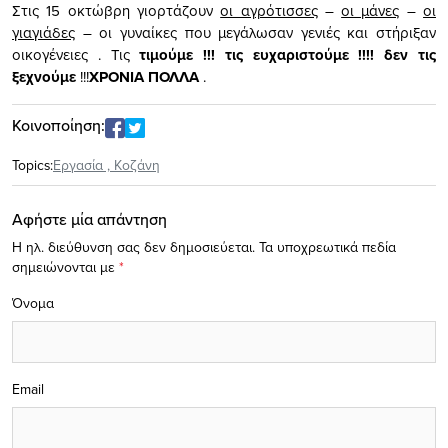
Στις 15 οκτώβρη γιορτάζουν
οι αγρότισσες
–
οι μάνες
–
οι
γιαγιάδες
– οι γυναίκες που μεγάλωσαν γενιές και στήριξαν
οικογένειες . Τις
τιμούμε !!! τις ευχαριστούμε !!!! δεν τις
ξεχνούμε
!!!
ΧΡΟΝΙΑ ΠΟΛΛΑ
.
Κοινοποίηση:
Topics:
Eργασία
,
Κοζάνη
Αφήστε μία απάντηση
Η ηλ. διεύθυνση σας δεν δημοσιεύεται.
Τα υποχρεωτικά πεδία
σημειώνονται με
*
Όνομα
Email