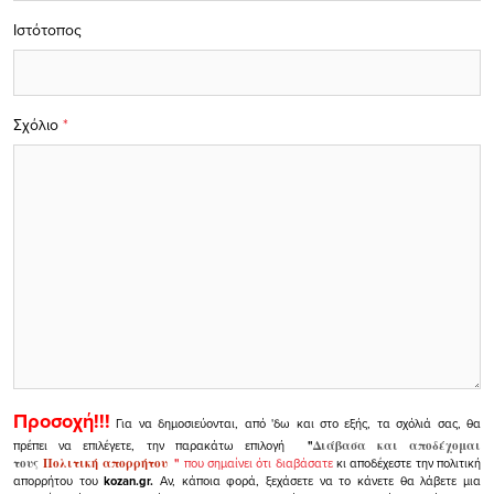
Ιστότοπος
Σχόλιο
*
Προσοχή!!!
Για να δημοσιεύονται, από 'δω και στο εξής, τα σχόλιά σας, θα
πρέπει να επιλέγετε, την παρακάτω επιλογή
"
Διάβασα και αποδέχομαι
τους
Πολιτική απορρήτου
"
που σημαίνει ότι διαβάσατε
κι αποδέχεστε την πολιτική
απορρήτου του
kozan.gr.
Αν, κάποια φορά, ξεχάσετε να το κάνετε θα λάβετε μια