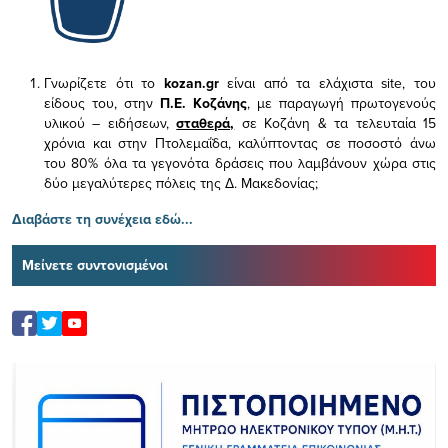
Γνωρίζετε ότι το
kozan.gr
είναι από τα ελάχιστα
site, του
είδους του,
στην
Π.Ε. Κοζάνης
, με παραγωγή πρωτογενούς
υλικού – ειδήσεων,
σταθερά,
σε Κοζάνη & τα τελευταία 15
χρόνια και στην Πτολεμαΐδα, καλύπτοντας σε ποσοστό άνω
του 80% όλα τα γεγονότα δράσεις που λαμβάνουν χώρα στις
δύο μεγαλύτερες πόλεις της Δ. Μακεδονίας;
Διαβάστε τη συνέχεια εδώ...
Μείνετε συντονισμένοι