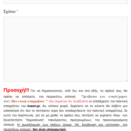
Σχόλιο
*
Προσοχή!!!
Για να δημοσιεύονται, από 'δω και στο εξής, τα σχόλιά σας, θα
πρέπει να επιλέγετε, την παρακάτω επιλογή
"
Διάβασα και αποδέχομαι
τους
Πολιτική απορρήτου
"
που σημαίνει ότι διαβάσατε
κι αποδέχεστε την πολιτική
απορρήτου του
kozan.gr.
Αν, κάποια φορά, ξεχάσετε να το κάνετε θα λάβετε μια
ειδοποίηση ότι δεν το πατήσατε (αρα δεν αποδεχτήκατε την πολιτική απορρήτου). Σε
αυτή την περίπτωση, για να μη χαθεί το σχόλιο σας, πατήστε να γυρίσετε πίσω και
ξαναπατήστε "δημοσίευση", τσεκάροντας, προηγουμένως, την προαναφερόμενη
επιλογή.
Η συμπλήρωση των πεδίων όνομα, Ηλ. διεύθυνση και ιστότοπος, της
παραπάνω φόρμας,
δεν είναι υποχρεωτική.