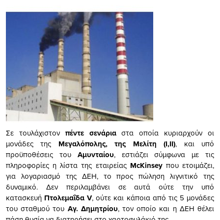
Σε τουλάχιστον
πέντε σενάρια
στα οποία κυριαρχούν οι
μονάδες της
Μεγαλόπολης, της Μελίτη (Ι,ΙΙ)
, και υπό
προϋποθέσεις του
Αμυνταίου
, εστιάζει σύμφωνα με τις
πληροφορίες η λίστα της εταιρείας
McKinsey
που ετοιμάζει,
για λογαριασμό της ΔΕΗ, το προς πώληση λιγνιτικό της
δυναμικό. Δεν περιλαμβάνει σε αυτά ούτε την υπό
κατασκευή
Πτολεμαΐδα V
, ούτε και κάποια από τις 5 μονάδες
του σταθμού του
Αγ. Δημητρίου
, τον οποίο και η ΔΕΗ θέλει
πάση θυσία να διατηρήσει στο χαρτοφυλάκιό της.