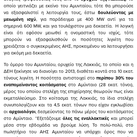
οποίο γειτνιάζει με εκείνο του Αμυνταίου, τότε θα μπορούσε
να εξασφαλιστεί η λειτουργία τους, έστω
δουλεύοντας με
μειωμένη ισχύ
, για παράδειγμα με 400 MW αντί για τα
σημερινά 600 MW, και για τουλάχιστον μια δεκαετία. Η λογική
είναι ότι εφόσον μειωθεί η ονομαστική του ισχύς, τότε
μπορούν να εξασφαλισθούν οι ποσότητες λιγνίτη που
χρειάζεται ο συγκεκριμένος ΑΗΣ, προκειμένου να λειτουργήσει
για ακόμη μια δεκαετία.
Το όμορο του Αμυνταίου, ορυχείο της Λακκιάς, το οποίο και η
ΔΕΗ ξεκίνησε να διανοίγει το 2013, διαθέτει κοντά στα 10 εκατ.
τόνους λιγνίτη. Η ποσότητα αντιστοιχεί στο
περίπου 30% του
εναπομείναντος κοιτάσματος
στο Αμύνταιο (28 εκατ. τόνοι),
μέρος του οποίου στελέχη της επιχείρησης θεωρούν πως είναι
εκμεταλλεύσιμο. Στο κοίτασμα της Λακκιάς, τα ίδια στελέχη
συνυπολογίζουν και τα 4,5 εκατ. τόνων που είχαν εγκλωβίσει
οι
αρχαιολόγοι
, δεσμεύοντας το πάνω μέρος του κοιτάσματος
στο Αμύνταιο. “Εξετάζουμε
όλες τις εναλλακτικές
και μπορεί
μέσα στην εβδομάδα να βρούμε λύση. Το πολύ-πολύ, στο
πωλητήριο του ΑΗΣ Αμυνταίου να υπάρχει όρος που να