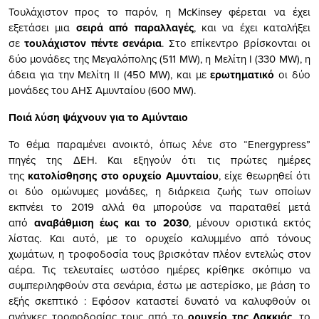
Τουλάχιστον προς το παρόν, η McKinsey φέρεται να έχει
εξετάσει μια
σειρά από παραλλαγές
, και να έχει καταλήξει
σε
τουλάχιστον πέντε σενάρια
. Στο επίκεντρο βρίσκονται οι
δύο μονάδες της Μεγαλόπολης (511 MW), η Μελίτη Ι (330 MW), η
άδεια για την Μελίτη ΙΙ (450 MW), και με
ερωτηματικό
οι δύο
μονάδες του ΑΗΣ Αμυνταίου (600 MW).
Ποιά λύση ψάχνουν για το Αμύνταιο
Το θέμα παραμένει ανοικτό, όπως λένε στο “Energypress”
πηγές της ΔΕΗ. Και εξηγούν ότι τις πρώτες ημέρες
της
κατολίσθησης στο ορυχείο Αμυνταίου
, είχε θεωρηθεί ότι
οι δύο ομώνυμες μονάδες, η διάρκεια ζωής των οποίων
εκπνέει το 2019 αλλά θα μπορούσε να παραταθεί μετά
από
αναβάθμιση έως και το 2030
, μένουν οριστικά εκτός
λίστας. Και αυτό, με το ορυχείο καλυμμένο από τόνους
χωμάτων, η τροφοδοσία τους βρισκόταν πλέον εντελώς στον
αέρα. Τις τελευταίες ωστόσο ημέρες κρίθηκε σκόπιμο να
συμπεριληφθούν στα σενάρια, έστω με αστερίσκο, με βάση το
εξής σκεπτικό : Εφόσον καταστεί δυνατό να καλυφθούν οι
ανάγκες τροφοδοσίας τους από το
ορυχείο της Λακκιάς
, το