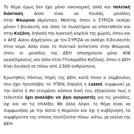
Το θέμα όμως δεν έχει μόνο οικονομική, αλλά και
πολιτική
διάσταση
. Αλλο είναι να πουλάς μονάδες
στην
Φλώρινα
(Αμύνταιο, Μελίτη), όπου ο ΣΥΡΙΖΑ εκλέγει
μόνον 1 βουλευτή, και άλλο τα πωλητήρια να επεκταθούν και
στην
Κοζάνη
, δηλαδή την λιγνιτική καρδιά της χώρας, όπου και
ο ΑΗΣ Αγίου Δημητρίου, με τον ΣΥΡΙΖΑ να εκλέγει 4 βουλευτές
στον νομό. Αλλο είναι το πολιτικό αντίκτυπο στην Φλώρινα,
όπου οι μονάδες της ΔΕΗ απασχολούν μόνο 408
εργαζόμενους, και άλλο στην Πτολεμαΐδα Κοζάνης, όπου η ΔΕΗ
δίνει δουλειά σε πάνω από 2.500 ανθρώπους.
Ερωτηθείς πάντως πηγές της ΔΕΗ, κατά πόσο ο σύμβουλος
που έχει προσλάβει το ΥΠΕΝ, δηλαδή η
Lazard
, συμφωνεί με
την λίστα ή θα ετοιμάσει κάποια δική του, εξηγούσαν πως η
τελευταία
έχει αναλάβει να βρει αγοραστές
για τις μονάδες,
όχι και να τις επιλέξει. Με άλλα λόγια, το θέμα είναι να
συμφωνήσει με την λίστα η Κομισιόν και όχι η κυβέρνηση, τα
συμφέροντα της οποίας ταυτίζονται πάνω- κάτω, με εκείνα της
ΔΕΗ.