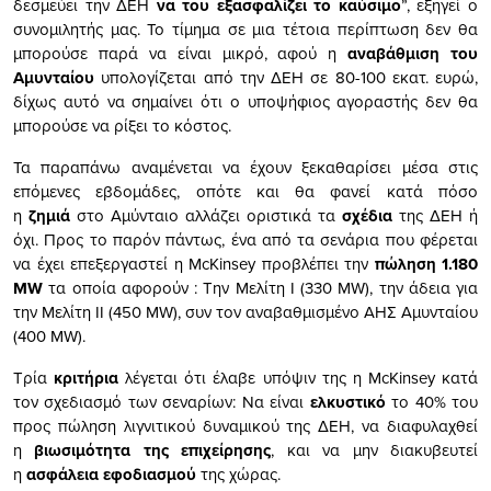
δεσμεύει την ΔΕΗ
να του εξασφαλίζει το καύσιμο
”, εξηγεί ο
συνομιλητής μας. Το τίμημα σε μια τέτοια περίπτωση δεν θα
μπορούσε παρά να είναι μικρό, αφού η
αναβάθμιση του
Αμυνταίου
υπολογίζεται από την ΔΕΗ σε 80-100 εκατ. ευρώ,
δίχως αυτό να σημαίνει ότι ο υποψήφιος αγοραστής δεν θα
μπορούσε να ρίξει το κόστος.
Τα παραπάνω αναμένεται να έχουν ξεκαθαρίσει μέσα στις
επόμενες εβδομάδες, οπότε και θα φανεί κατά πόσο
η
ζημιά
στο Αμύνταιο αλλάζει οριστικά τα
σχέδια
της ΔΕΗ ή
όχι. Προς το παρόν πάντως, ένα από τα σενάρια που φέρεται
να έχει επεξεργαστεί η McKinsey προβλέπει την
πώληση
1.180
MW
τα οποία αφορούν : Την Μελίτη Ι (330 MW), την άδεια για
την Μελίτη ΙΙ (450 MW), συν τον αναβαθμισμένο ΑΗΣ Αμυνταίου
(400 MW).
Τρία
κριτήρια
λέγεται ότι έλαβε υπόψιν της η McKinsey κατά
τον σχεδιασμό των σεναρίων: Να είναι
ελκυστικό
το 40% του
προς πώληση λιγνιτικού δυναμικού της ΔΕΗ, να διαφυλαχθεί
η
βιωσιμότητα της επιχείρησης
, και να μην διακυβευτεί
η
ασφάλεια εφοδιασμού
της χώρας.