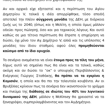
Αν και αρχικά είχε εξεταστεί και η περίπτωση του Αγίου
Δημητρίου V, τελικά η ιδέα απορρίφθηκε, τόσο επειδή
αποτελεί την πλέον
σύγχρονη μονάδα
της ΔΕΗ, με διάρκεια
ζωής ως το 2040, (όπως και η Μελίτη, η οποία όμως μάλλον
οδεύει προς πώληση), όσο και για τεχνικούς λόγους. Και αυτό
καθώς σε μια τέτοια περίπτωση θα έπρεπε η επιχείρηση να
δώσει, όχι μόνο τον Αγ. Δημήτριο V, αλλά και τις υπόλοιπες 4
μονάδες του ίδιου σταθμού, αφού όλες
προμηθεύονται
καύσιμο από το ίδιο ορυχείο
.
Τα σενάρια αναμένεται να είναι
έτοιμα προς τα τέλη του μήνα
,
δίχως αυτό να σημαίνει πως θα είναι και τα τελικά, καθώς
ακόμη και αν δώσει το “οκ” ο υπουργός Περιβάλλοντος &
Ενέργειας Γιώργος Σταθάκης,
θα πρέπει να τα εγκρίνει η
Κομισιόν
, η οποία και θα πει την τελευταία κουβέντα. Αν οι
Βρυξέλλες κρίνουν πως τα σενάρια δεν ικανοποιούν το γράμμα
και πνεύμα της
διάθεσης σε ιδιώτες του 40% του λιγνιτικού
δυναμικού της ΔΕΗ
, μάλλον η McKinsey θα χρειαστεί να τα
ξαναγράψει, συμπεριλαμβάνοντας και τον Αγ.Δημήτριο.