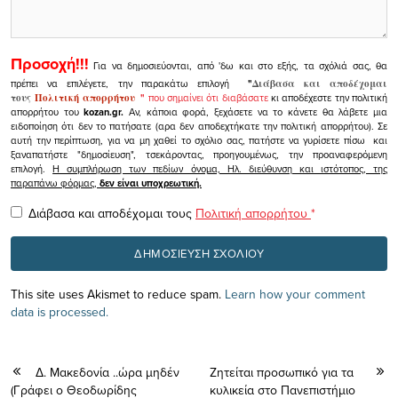
Προσοχή!!!
Για να δημοσιεύονται, από 'δω και στο εξής, τα σχόλιά σας, θα
πρέπει να επιλέγετε, την παρακάτω επιλογή
"
Διάβασα και αποδέχομαι
τους
Πολιτική απορρήτου
"
που σημαίνει ότι διαβάσατε
κι αποδέχεστε την πολιτική
απορρήτου του
kozan.gr.
Αν, κάποια φορά, ξεχάσετε να το κάνετε θα λάβετε μια
ειδοποίηση ότι δεν το πατήσατε (αρα δεν αποδεχτήκατε την πολιτική απορρήτου). Σε
αυτή την περίπτωση, για να μη χαθεί το σχόλιο σας, πατήστε να γυρίσετε πίσω και
ξαναπατήστε "δημοσίευση", τσεκάροντας, προηγουμένως, την προαναφερόμενη
επιλογή.
Η συμπλήρωση των πεδίων όνομα, Ηλ. διεύθυνση και ιστότοπος, της
παραπάνω φόρμας,
δεν είναι υποχρεωτική.
Διάβασα και αποδέχομαι τους
Πολιτική απορρήτου
*
This site uses Akismet to reduce spam.
Learn how your comment
data is processed.
Δ. Μακεδονία ..ώρα μηδέν
Ζητείται προσωπικό για τα
(Γράφει ο Θεοδωρίδης
κυλικεία στο Πανεπιστήμιο