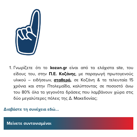
Γνωρίζετε ότι το
kozan.gr
είναι από τα ελάχιστα
site, του
είδους του,
στην
Π.Ε. Κοζάνης
, με παραγωγή πρωτογενούς
υλικού – ειδήσεων,
σταθερά,
σε Κοζάνη & τα τελευταία 15
χρόνια και στην Πτολεμαΐδα, καλύπτοντας σε ποσοστό άνω
του 80% όλα τα γεγονότα δράσεις που λαμβάνουν χώρα στις
δύο μεγαλύτερες πόλεις της Δ. Μακεδονίας;
Διαβάστε τη συνέχεια εδώ...
Μείνετε συντονισμένοι