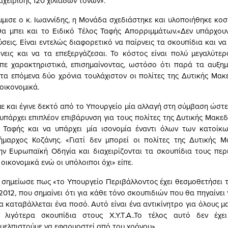
χείρισης 120 χιλιάδων τόνων».
ισε ο κ. Ιωαννίδης, η Μονάδα σχεδιάστηκε και υλοποιήθηκε κοσ
θα μπει και το Ειδικό Τέλος Ταφής Απορριμμάτων.«Δεν υπάρχουν
σεις. Είναι εντελώς διαφορετικό να παίρνεις τα σκουπίδια και ν
νεις και να τα επεξεργάζεσαι. Το κόστος είναι πολύ μεγαλύτε
πε χαρακτηριστικά, επισημαίνοντας, ωστόσο ότι παρά τα αυξη
 τα επόμενα δύο χρόνια τουλάχιστον οι πολίτες της Δυτικής Μακ
οικονομικά.
με και έγινε δεκτό από το Υπουργείο μία αλλαγή στη σύμβαση ώστ
υπάρχει επιπλέον επιβάρυνση για τους πολίτες της Δυτικής Μακεδ
ς Ταφής και να υπάρχει μία ισονομία έναντι όλων των κατοίκω
ήμαρχος Κοζάνης. «Γιατί δεν μπορεί οι πολίτες της Δυτικής Μ
ν Ευρωπαϊκή Οδηγία και διαχειρίζονται τα σκουπίδια τους περ
οικονομικά ενώ οι υπόλοιποι όχι» είπε.
ς σημείωσε πως «το Υπουργείο Περιβάλλοντος έχει θεσμοθετήσει τ
012, που σημαίνει ότι για κάθε τόνο σκουπιδιών που θα πηγαίνει
α καταβάλλεται ένα ποσό. Αυτό είναι ένα αντικίνητρο για όλους μ
 λιγότερα σκουπίδια στους Χ.Υ.Τ.Α..Το τέλος αυτό δεν έχει
ευελπιστούμε να εφαρμοστεί από του χρόνου».