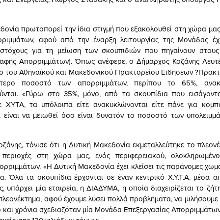
δονία πρωτοπορεί την ίδια στιγμή που εξακολουθεί στη χώρα μας
ριμμάτων, αφού από την έναρξη λειτουργίας της Μονάδας έχε
στόχους για τη μείωση των σκουπιδιών που πηγαίνουν στους Χ
Ταφής Απορριμμάτων). Όπως ανέφερε, ο Δήμαρχος Κοζάνης Λευτ
 του Αθηναϊκού και Μακεδονικού Πρακτορείου Ειδήσεων ?Πρακτ
ύτερο ποσοστό των απορριμμάτων, περίπου το 65%, ανακ
ύνται. «Γύρω στο 35%, μόνο, από τα σκουπίδια που εισάγοντ
ε ΧΥΤΑ, τα υπόλοιπα είτε ανακυκλώνονται είτε πάνε για κομπ
 είναι να μειωθεί όσο είναι δυνατόν το ποσοστό των υπολειμμά
ζάνης, τόνισε ότι η Δυτική Μακεδονία εκμεταλλεύτηκε το πλεον
 περιοχές στη χώρα μας, ενός περιφερειακού, ολοκληρωμέν
πορριμμάτων. «Η Δυτική Μακεδονία έχει κλείσει τις παράνομες χωμ
α. Όλα τα σκουπίδια έρχονται σε έναν κεντρικό Χ.Υ.Τ.Α. μέσα 
 υπάρχει μία εταιρεία, η ΔΙΑΔΥΜΑ, η οποία διαχειρίζεται το ζήτ
πλεονέκτημα, αφού έχουμε λύσει πολλά προβλήματα, να μιλήσουμε 
ώ και χρόνια σχεδιαζόταν μία Μονάδα Επεξεργασίας Απορριμμάτων 