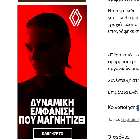
Να σημειωθεί, 
για την διαχε
τροχιά υλοπο
υπογράφηκε στ
«Πέρα από το
εφαρμόσουμε 
οργανικών υπο
Συνέντευξη στ
Επιμέλεια Ελέ
Κοινοποίηση:
Topics:
Εορδαία 
3 σχόλια