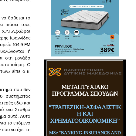
 να θάβεται το
ι πιάσει τους
.Υ.Τ.Α.(Χώροι
έρης Ιωαννίδης
ορείο 104,9 FM
υκλώνονται ή
αι στη μονάδα
οστοποίηση. Ο
των» είπε ο κ.
έκτημα που δεν
ου συστήματος
ατερές εδώ και
από ένα Σταθμό
ημα αυτό. Αυτό
για το επόμενο
που να έχει τη