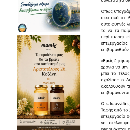
δυνατότητα δια
Όπως υπογράμμ
σκεπτικό ότι 
ούτε φθηνές λύ
το να τα παίρ
περίπτωση» εί
επεξεργασίας,
επιβαρυνθούν 
«Εμείς ζητήσα
χρόνια να μην 
μπει το Τέλο
σχολίασε ο Δ
ακολουθούν τη
επιβαρύνονται 
Ο κ. Ιωαννίδη
Ταφής από το 2
επεξεργασία θ
να στέλνουμε
εφαρμόζεται, 