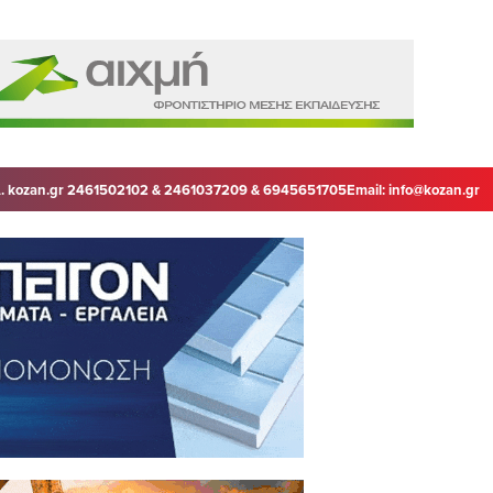
. kozan.gr 2461502102 & 2461037209 & 6945651705
Email:
info@kozan.gr