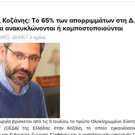
 Κοζάνης: Tο 65% των απορριμμάτων στη Δ.
α ανακυκλώνονται ή κομποστοποιούνται
017
20:53
3 σχόλια
ουργία βρίσκεται από τις 5 Ιουλίου, το πρώτο Ολοκληρωμένο Σύστη
ν (ΟΣΔΑ) της Ελλάδας στην Κοζάνη, το οποίο εγκαινίασα
 και Ενέργειας, Γιώργος Σταθάκης και ο αναπληρωτής υπουργός