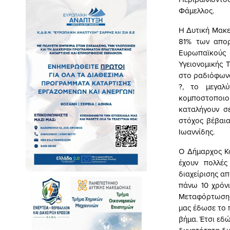
Φάμελλος.
Η Δυτική Μακε
81% των απορ
Ευρωπαϊκούς 
Υγειονομικής 
στο ραδιόφωνο
?, το μεγαλ
κομποστοποιο
καταλήγουν σ
στόχος βέβαια
Ιωαννίδης.
Ο Δήμαρχος Κο
έχουν πολλές
διαχείρισης α
πάνω 10 χρόνι
Μεταφόρτωσης,
μας έδωσε το 
βήμα. Έτσι εδ