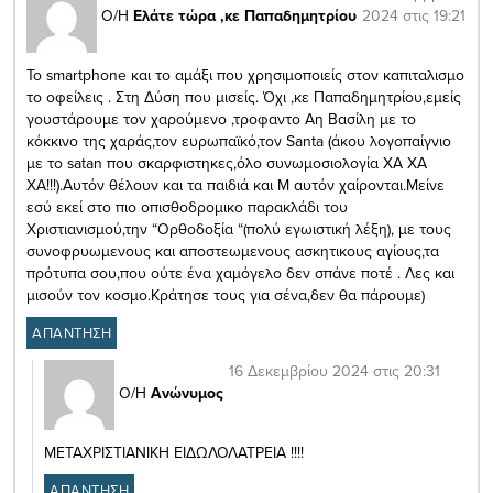
2024 στις 19:21
Ο/Η
Ελάτε τώρα ,κε Παπαδημητρίου
Το smartphone και το αμάξι που χρησιμοποιείς στον καπιταλισμο
το οφείλεις . Στη Δύση που μισείς. Όχι ,κε Παπαδημητρίου,εμείς
γουστάρουμε τον χαρούμενο ,τροφαντο Αη Βασίλη με το
κόκκινο της χαράς,τον ευρωπαϊκό,τον Santa (άκου λογοπαίγνιο
με το satan που σκαρφιστηκες,όλο συνωμοσιολογία ΧΑ ΧΑ
ΧΑ!!!).Αυτόν θέλουν και τα παιδιά και Μ αυτόν χαίρονται.Μείνε
εσύ εκεί στο πιο οπισθοδρομικο παρακλάδι του
Χριστιανισμού,την “Ορθοδοξία “(πολύ εγωιστική λέξη), με τους
συνοφρυωμενους και αποστεωμενους ασκητικους αγίους,τα
πρότυπα σου,που ούτε ένα χαμόγελο δεν σπάνε ποτέ . Λες και
μισούν τον κοσμο.Κράτησε τους για σένα,δεν θα πάρουμε)
ΑΠΑΝΤΗΣΗ
16 Δεκεμβρίου 2024 στις 20:31
Ο/Η
Ανώνυμος
ΜΕΤΑΧΡΙΣΤΙΑΝΙΚΗ ΕΙΔΩΛΟΛΑΤΡΕΙΑ !!!!
ΑΠΑΝΤΗΣΗ