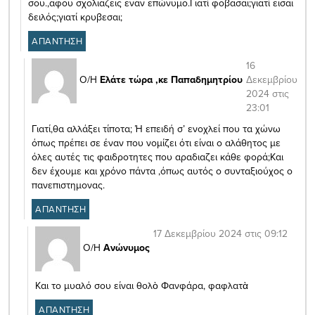
σου.,αφου σχολιαζεις εναν επώνυμο.Γιατί φοβασαι;γιατί εισαι
δειλός;γιατί κρυβεσαι;
ΑΠΑΝΤΗΣΗ
16
Δεκεμβρίου
Ο/Η
Ελάτε τώρα ,κε Παπαδημητρίου
2024 στις
23:01
Γιατί,θα αλλάξει τίποτα; Ή επειδή σ’ ενοχλεί που τα χώνω
όπως πρέπει σε έναν που νομίζει ότι είναι ο αλάθητος με
όλες αυτές τις φαιδροτητες που αραδιαζει κάθε φορά;Και
δεν έχουμε και χρόνο πάντα ,όπως αυτός ο συνταξιούχος ο
πανεπιστημονας.
ΑΠΑΝΤΗΣΗ
17 Δεκεμβρίου 2024 στις 09:12
Ο/Η
Ανώνυμος
Και το μυαλό σου είναι θολὸ Φανφάρα, φαφλατὰ
ΑΠΑΝΤΗΣΗ