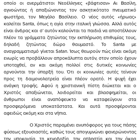
οποίο οι ανερμάτιστοι Νεοέλληνες «βάφτισαν» Αι Βασίλη,
αγνοώντας ή απαξιώνοντας τον ασκητικότατο πνευματικό
φωστήρα, τον Μεγάλο Βασίλειο. Ο νέος αυτός «ήρωας»
καλείται Santa, όπως η αγία στην ιταλική γλώσσα. Αλλά αυτός
είναι άνδρας και σ’ αυτόν καλούνται τα παιδιά να αποστέλλουν
πλέον τα γράμματα ζητώντας την εκπλήρωση επιθυμίας τους,
δηλαδή ζητώντας δώρο θαυμαστό. Το Santa με
αναγραμματισμό γίνεται Satan. Ίσως θεωρούν πώς είναι ακόμη
ενωρίς να προβάλλουν απροκάλυπτα αυτόν, στον οποίο έχουν
υποταχθεί, αν και ακόμη πολλοί στις δυτικές κοινωνίες
αρνούνται την ύπαρξή του. Ότι οι κοινωνίες αυτές τείνουν
προς τη δαιμονολατρεία είναι πλέον ορατό. Η ψυχή έχει
ανάγκη τροφής. Αφού η χριστιανική πίστη διώκεται και ο
Χριστός απαξιώνεται, λοιδορείται και βλασφημείται, οι
άνθρωποι είναι αναπόφευκτο να καταφεύγουν στα
προσφερόμενα υποκατάστατα. Και αυτά προσφέρονται
αφειδώς ακόμη και στα νήπια.
Ο Χριστός παραμένει ανυπόφορος για τους πάσης
φύσεως εξουσιαστές, καθώς τους απογυμνώνει φανερώνοντας
την υποκρισία, τη κενοδοξία, την απληστία και την άκρα