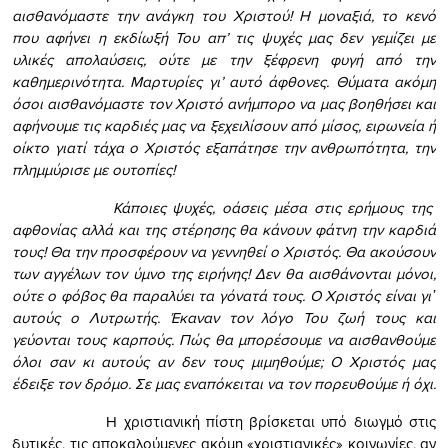
αισθανόμαστε την ανάγκη του Χριστού! Η μοναξιά, το κενό
που αφήνει η εκδίωξή Του απ’ τις ψυχές μας δεν γεμίζει με
υλικές απολαύσεις, ούτε με την ξέφρενη φυγή από την
καθημερινότητα. Μαρτυρίες γι’ αυτό άφθονες. Θύματα ακόμη
όσοι αισθανόμαστε τον Χριστό ανήμπορο να μας βοηθήσει και
αφήνουμε τις καρδιές μας να ξεχειλίσουν από μίσος, ειρωνεία ή
οίκτο γιατί τάχα ο Χριστός εξαπάτησε την ανθρωπότητα, την
πλημμύρισε με ουτοπίες!
Κάποιες ψυχές, οάσεις μέσα στις ερήμους της
αφθονίας αλλά και της στέρησης θα κάνουν φάτνη την καρδιά
τους! Θα την προσφέρουν να γεννηθεί ο Χριστός. Θα ακούσουν
των αγγέλων τον ύμνο της ειρήνης! Δεν θα αισθάνονται μόνοι,
ούτε ο φόβος θα παραλύει τα γόνατά τους. Ο Χριστός είναι γι᾿
αυτούς ο Λυτρωτής. Έκαναν τον λόγο Του ζωή τους και
γεύονται τους καρπούς. Πώς θα μπορέσουμε να αισθανθούμε
όλοι σαν κι αυτούς αν δεν τους μιμηθούμε; Ο Χριστός μας
έδειξε τον δρόμο. Σε μας εναπόκειται να τον πορευθούμε ή όχι.
Η χριστιανική πίστη βρίσκεται υπό διωγμό στις
δυτικές, τις αποκαλούμενες ακόμη «χριστιανικές» κοινωνίες, αν