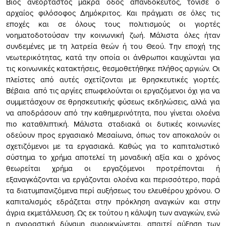
Βίος ανεόρταστος μακρά οδός απανδόκευτος, τόνισε ο
αρχαίος φιλόσοφος Δημόκριτος. Και πράγματι σε όλες τις
εποχές και σε όλους τους πολιτισμούς οι γιορτές
νοηματοδοτούσαν την κοινωνική ζωή. Μάλιστα όλες ήταν
συνδεμένες με τη λατρεία θεών ή του Θεού. Την εποχή της
νεωτερικότητας, κατά την οποία οι άνθρωποι καυχώνται για
τις κοινωνικές κατακτήσεις, θεσμοθετήθηκε πλήθος αργιών. Οι
πλείστες από αυτές σχετίζονται με θρησκευτικές γιορτές.
Βέβαια από τις αργίες επωφελούνται οι εργαζόμενοι όχι για να
συμμετάσχουν σε θρησκευτικής φύσεως εκδηλώσεις, αλλά για
να αποδράσουν από την καθημερινότητα, που γίνεται ολοένα
πιο καταθλιπτική. Μάλιστα σταδιακά οι δυτικές κοινωνίες
οδεύουν προς εργασιακό Μεσαίωνα, όπως τον αποκαλούν οι
σχετιζόμενοι με τα εργασιακά. Καθώς για το καπιταλιστικό
σύστημα το χρήμα αποτελεί τη μοναδική αξία και ο χρόνος
θεωρείται χρήμα οι εργαζόμενοι προτρέπονται ή
εξαναγκάζονται να εργάζονται ολοένα και περισσότερο, παρά
τα διατυμπανιζόμενα περί αυξήσεως του ελευθέρου χρόνου. Ο
καπιταλισμός εδράζεται στην πρόκληση αναγκών και στην
άγρια εκμετάλλευση. Ως εκ τούτου η κάλυψη των αναγκών, ενώ
η αγοραστική δύναμη συρρικνώνεται, απαιτεί αύξηση των