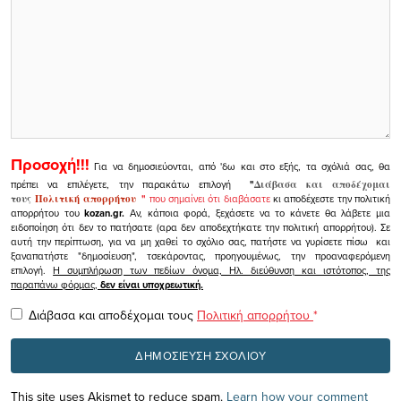
Προσοχή!!!
Για να δημοσιεύονται, από 'δω και στο εξής, τα σχόλιά σας, θα
πρέπει να επιλέγετε, την παρακάτω επιλογή
"
Διάβασα και αποδέχομαι
τους
Πολιτική απορρήτου
"
που σημαίνει ότι διαβάσατε
κι αποδέχεστε την πολιτική
απορρήτου του
kozan.gr.
Αν, κάποια φορά, ξεχάσετε να το κάνετε θα λάβετε μια
ειδοποίηση ότι δεν το πατήσατε (αρα δεν αποδεχτήκατε την πολιτική απορρήτου). Σε
αυτή την περίπτωση, για να μη χαθεί το σχόλιο σας, πατήστε να γυρίσετε πίσω και
ξαναπατήστε "δημοσίευση", τσεκάροντας, προηγουμένως, την προαναφερόμενη
επιλογή.
Η συμπλήρωση των πεδίων όνομα, Ηλ. διεύθυνση και ιστότοπος, της
παραπάνω φόρμας,
δεν είναι υποχρεωτική.
Διάβασα και αποδέχομαι τους
Πολιτική απορρήτου
*
This site uses Akismet to reduce spam.
Learn how your comment