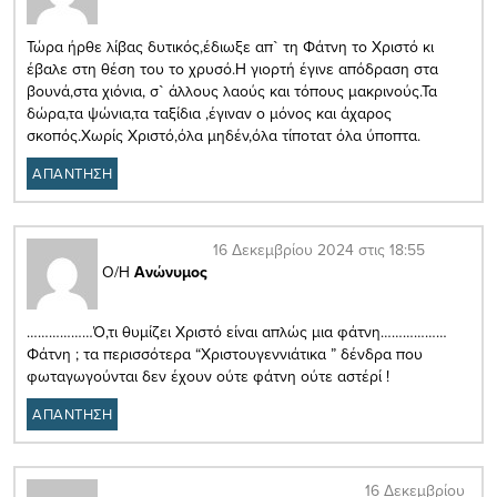
Τώρα ήρθε λίβας δυτικός,έδιωξε απ` τη Φάτνη το Χριστό κι
έβαλε στη θέση του το χρυσό.Η γιορτή έγινε απόδραση στα
βουνά,στα χιόνια, σ` άλλους λαούς και τόπους μακρινούς.Τα
δώρα,τα ψώνια,τα ταξίδια ,έγιναν ο μόνος και άχαρος
σκοπός.Χωρίς Χριστό,όλα μηδέν,όλα τίποτατ όλα ύποπτα.
ΑΠΑΝΤΗΣΗ
16 Δεκεμβρίου 2024 στις 18:55
Ο/Η
Ανώνυμος
………………Ό,τι θυμίζει Χριστό είναι απλώς μια φάτνη………………
Φάτνη ; τα περισσότερα “Χριστουγεννιάτικα ” δένδρα που
φωταγωγούνται δεν έχουν ούτε φάτνη ούτε αστέρί !
ΑΠΑΝΤΗΣΗ
16 Δεκεμβρίου