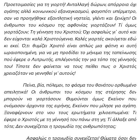
Προετοιμασίες για τη γιορτή! Ανταλλαγή δώρων, απόρροια όχι
αγάπης αλλά κοινωνικού εξαναγκασμού, φαγοπότι υπέρμετρο,
σαν να προηγήθηκε εξαντλητική νηστεία, γλέντι και ξενύχτι! Οι
άνθρωποι του κόσμου της αφθονίας γιορτάζουν! Τί όμως
γιορτάζουν; Τη γέννηση του Χριστού; Όχι ασφαλώς γι᾿ αυτό και
δεν εύχονται καλά Χριστούγεννα. Καλές γιορτές ακούγεται εδώ
κι εκεί. Ό,τι θυμίζει Χριστό είναι απλώς μια φάτνη κι αυτή
ωραιοποιημένη, για να μη προδίδει το μήνυμα της ταπείνωσης
πού έφερε ο Λυτρωτής, επιλέγοντάς την για τόπο της γέννησής
του! Τίποτε δεν φαίνεται να τους πείθει πως ο Χριστός
χρειαζόταν να γεννηθεί γι’ αυτούς!
Πείνα, βία, πόλεμοι, το φάσμα του θανάτου ορθωμένο
απειλητικά! Οι άνθρωποι του κόσμου της στέρησης δεν
μπορούν να γιορτάσουν. Θυμούνται όμως Εκείνον που
ονόμασαν άρχοντα της ειρήνης, Εκείνον που μίλησε για αγάπη.
Ξαναφέρνουν στο νου τους ερωτήματα χιλιοειπωμένα: Τί
έφερε ο Χριστός με τη γέννησή του πάνω στη γη; Τί άλλαξε από
τότε; Δεν συνεχίζεται η τραγωδία της ανθρωπότητας;
Ασφαλώς η τραγωδία συνεχίζεται! Θύματα όσοι δεν