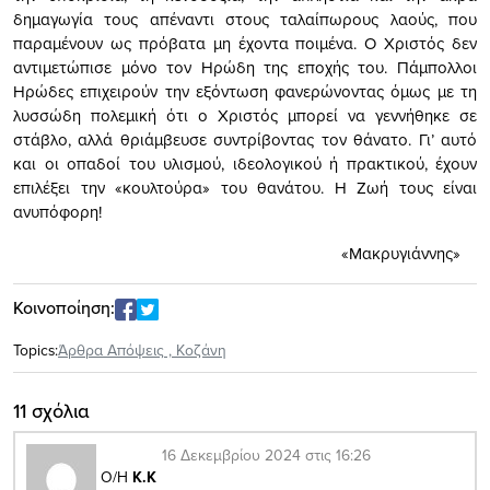
δημαγωγία τους απέναντι στους ταλαίπωρους λαούς, που
παραμένουν ως πρόβατα μη έχοντα ποιμένα. Ο Χριστός δεν
αντιμετώπισε μόνο τον Ηρώδη της εποχής του. Πάμπολλοι
Ηρώδες επιχειρούν την εξόντωση φανερώνοντας όμως με τη
λυσσώδη πολεμική ότι ο Χριστός μπορεί να γεννήθηκε σε
στάβλο, αλλά θριάμβευσε συντρίβοντας τον θάνατο. Γι’ αυτό
και οι οπαδοί του υλισμού, ιδεολογικού ή πρακτικού, έχουν
επιλέξει την «κουλτούρα» του θανάτου. Η Ζωή τους είναι
ανυπόφορη!
«Μακρυγιάννης»
Κοινοποίηση:
Topics:
Άρθρα Απόψεις
,
Κοζάνη
11 σχόλια
16 Δεκεμβρίου 2024 στις 16:26
Ο/Η
Κ.Κ