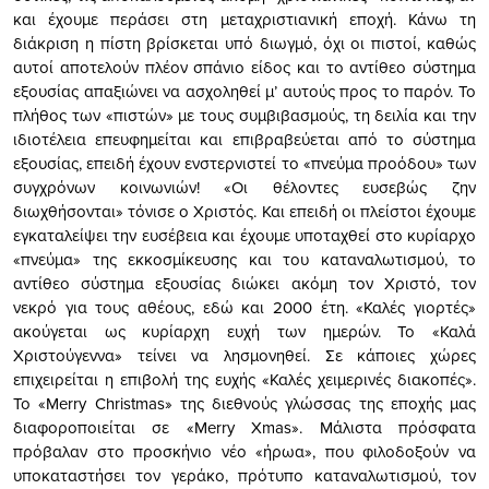
και έχουμε περάσει στη μεταχριστιανική εποχή. Κάνω τη
διάκριση η πίστη βρίσκεται υπό διωγμό, όχι οι πιστοί, καθώς
αυτοί αποτελούν πλέον σπάνιο είδος και το αντίθεο σύστημα
εξουσίας απαξιώνει να ασχοληθεί μ’ αυτούς προς το παρόν. Το
πλήθος των «πιστών» με τους συμβιβασμούς, τη δειλία και την
ιδιοτέλεια επευφημείται και επιβραβεύεται από το σύστημα
εξουσίας, επειδή έχουν ενστερνιστεί το «πνεύμα προόδου» των
συγχρόνων κοινωνιών! «Οι θέλοντες ευσεβώς ζην
διωχθήσονται» τόνισε ο Χριστός. Και επειδή οι πλείστοι έχουμε
εγκαταλείψει την ευσέβεια και έχουμε υποταχθεί στο κυρίαρχο
«πνεύμα» της εκκοσμίκευσης και του καταναλωτισμού, το
αντίθεο σύστημα εξουσίας διώκει ακόμη τον Χριστό, τον
νεκρό για τους αθέους, εδώ και 2000 έτη. «Καλές γιορτές»
ακούγεται ως κυρίαρχη ευχή των ημερών. Το «Καλά
Χριστούγεννα» τείνει να λησμονηθεί. Σε κάποιες χώρες
επιχειρείται η επιβολή της ευχής «Καλές χειμερινές διακοπές».
Το «Merry Christmas» της διεθνούς γλώσσας της εποχής μας
διαφοροποιείται σε «Merry Xmas». Μάλιστα πρόσφατα
πρόβαλαν στο προσκήνιο νέο «ήρωα», που φιλοδοξούν να
υποκαταστήσει τον γεράκο, πρότυπο καταναλωτισμού, τον