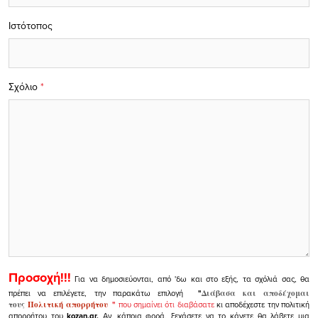
Ιστότοπος
Σχόλιο
*
Προσοχή!!!
Για να δημοσιεύονται, από 'δω και στο εξής, τα σχόλιά σας, θα
πρέπει να επιλέγετε, την παρακάτω επιλογή
"
Διάβασα και αποδέχομαι
τους
Πολιτική απορρήτου
"
που σημαίνει ότι διαβάσατε
κι αποδέχεστε την πολιτική
απορρήτου του
kozan.gr.
Αν, κάποια φορά, ξεχάσετε να το κάνετε θα λάβετε μια