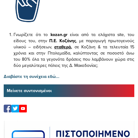
Γνωρίζετε ότι το
kozan.gr
είναι από τα ελάχιστα
site, του
είδους του,
στην
Π.Ε. Κοζάνης
, με παραγωγή πρωτογενούς
υλικού – ειδήσεων,
σταθερά,
σε Κοζάνη & τα τελευταία 15
χρόνια και στην Πτολεμαΐδα, καλύπτοντας σε ποσοστό άνω
του 80% όλα τα γεγονότα δράσεις που λαμβάνουν χώρα στις
δύο μεγαλύτερες πόλεις της Δ. Μακεδονίας;
Διαβάστε τη συνέχεια εδώ...
Μείνετε συντονισμένοι