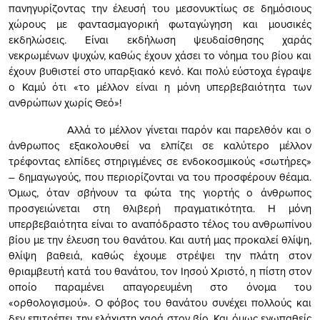
πανηγυρίζοντας την έλευσή του μεσονυκτίως σε δημόσιους
χώρους με φαντασμαγορική φωταγώγηση και μουσικές
εκδηλώσεις. Είναι εκδήλωση ψευδαίσθησης χαράς
νεκρωμένων ψυχών, καθώς έχουν χάσει το νόημα του βίου και
έχουν βυθιστεί στο υπαρξιακό κενό. Και πολύ εύστοχα έγραψε
ο Καμύ ότι «το μέλλον είναι η μόνη υπερβεβαιότητα των
ανθρώπων χωρίς Θεό»!
Αλλά το μέλλον γίνεται παρόν και παρελθόν και ο
άνθρωπος εξακολουθεί να ελπίζει σε καλύτερο μέλλον
τρέφοντας ελπίδες στηριγμένες σε ενδοκοσμικούς «σωτήρες»
– δημαγωγούς, που περιορίζονται να του προσφέρουν θέαμα.
Όμως, όταν σβήνουν τα φώτα της γιορτής ο άνθρωπος
προσγειώνεται στη θλιβερή πραγματικότητα. Η μόνη
υπερβεβαιότητα είναι το αναπόδραστο τέλος του ανθρωπίνου
βίου με την έλευση του θανάτου. Και αυτή μας προκαλεί θλίψη,
θλίψη βαθειά, καθώς έχουμε στρέψει την πλάτη στον
θριαμβευτή κατά του θανάτου, τον Ιησού Χριστό, η πίστη στον
οποίο παραμένει απαγορευμένη στο όνομα του
«ορθολογισμού». Ο φόβος του θανάτου συνέχει πολλούς και
δεν επιτρέπει την ελάχιστη χαρά στον βίο. Και όμως εγωπαθείς