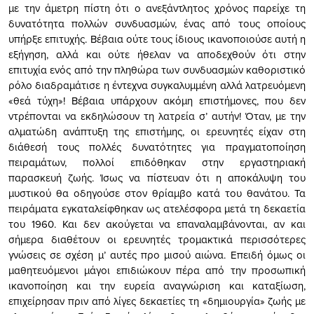
με την άμετρη πίστη ότι ο ανεξάντλητος χρόνος παρείχε τη
δυνατότητα πολλών συνδυασμών, ένας από τους οποίους
υπήρξε επιτυχής. Βέβαια ούτε τους ίδιους ικανοποιούσε αυτή η
εξήγηση, αλλά και ούτε ήθελαν να αποδεχθούν ότι στην
επιτυχία ενός από την πληθώρα των συνδυασμών καθοριστικό
ρόλο διαδραμάτισε η έντεχνα συγκαλυμμένη αλλά λατρευόμενη
«θεά τύχη»! Βέβαια υπάρχουν ακόμη επιστήμονες, που δεν
ντρέπονται να εκδηλώσουν τη λατρεία σ’ αυτήν! Όταν, με την
αλματώδη ανάπτυξη της επιστήμης, οι ερευνητές είχαν στη
διάθεσή τους πολλές δυνατότητες για πραγματοποίηση
πειραμάτων, πολλοί επιδόθηκαν στην εργαστηριακή
παρασκευή ζωής. Ίσως να πίστευαν ότι η αποκάλυψη του
μυστικού θα οδηγούσε στον θρίαμβο κατά του θανάτου. Τα
πειράματα εγκαταλείφθηκαν ως ατελέσφορα μετά τη δεκαετία
του 1960. Και δεν ακούγεται να επαναλαμβάνονται, αν και
σήμερα διαθέτουν οι ερευνητές τρομακτικά περισσότερες
γνώσεις σε σχέση μ’ αυτές προ μισού αιώνα. Επειδή όμως οι
μαθητευόμενοι μάγοι επιδιώκουν πέρα από την προσωπική
ικανοποίηση και την ευρεία αναγνώριση και καταξίωση,
επιχείρησαν πριν από λίγες δεκαετίες τη «δημιουργία» ζωής με