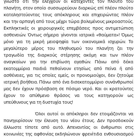
γνωστό ότι την ελέγχουν οι κατέχοντες τον πλούτο του
πλανήτη, στον οποίο συσσωρεύουν διαρκώς επί πλέον πλούτο
καταληστεύοντας τους απόκληρους και επιχειρώντας πλέον
και την αρπαγή από τους μέχρι τώρα βολεμένους μικροαστούς.
Εκπληκτικές οι χειρουργικές επεμβάσεις προς αντιμετώπιση
ασθενειών. Όντως σήμερα γίνονται ιατρικά «θαύματα»! Όμως
μόνο για τη μικρή μειοψηφία των οικονομικά ισχυρών. Το
μεγαλύτερο μέρος του πληθυσμού του πλανήτη ζει την
τραγωδία της διαρκούς στέρησης ακόμη και των πλέον
αναγκαίων για την επιβίωση αγαθών. Πάνω από δέκα
εκατομμύρια παιδιά πεθαίνουν ετησίως από πείνα ή από
ασθένειες, για τις οποίες εμείς, οι προνομιούχοι, δεν ζητούμε
ιατρική βοήθεια. Πάνω από ένα δισεκατομμύριο συνάνθρωποί
μας δεν έχουν πρόσβαση σε πόσιμο νερό. Και οι κρατούντες
έχουν το απύθμενο θράσος να τους κατηγορούν ως
υπεύθυνους για τη δυστυχία τους!
Όλοι αυτοί οι απόκληροι δεν ετοιμάζονται να
πανηγυρίσουν την έλευση του νέου έτους. Δεν προσδοκούν
άλλωστε τίποτε από αυτό. Απεναντίας οι άνθρωποι στις
κοινωνίες της αφθονίας εκδηλώνουν φρενίτιδα ενθουσιασμού