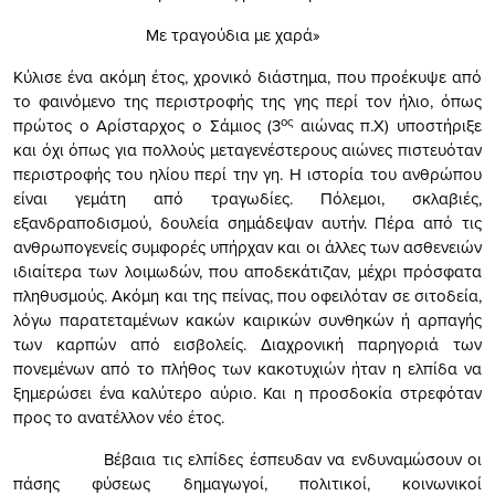
Με τραγούδια με χαρά»
Κύλισε ένα ακόμη έτος, χρονικό διάστημα, που προέκυψε από
το φαινόμενο της περιστροφής της γης περί τον ήλιο, όπως
ος
πρώτος ο Αρίσταρχος ο Σάμιος (3
αιώνας π.Χ) υποστήριξε
και όχι όπως για πολλούς μεταγενέστερους αιώνες πιστευόταν
περιστροφής του ηλίου περί την γη. Η ιστορία του ανθρώπου
είναι γεμάτη από τραγωδίες. Πόλεμοι, σκλαβιές,
εξανδραποδισμού, δουλεία σημάδεψαν αυτήν. Πέρα από τις
ανθρωπογενείς συμφορές υπήρχαν και οι άλλες των ασθενειών
ιδιαίτερα των λοιμωδών, που αποδεκάτιζαν, μέχρι πρόσφατα
πληθυσμούς. Ακόμη και της πείνας, που οφειλόταν σε σιτοδεία,
λόγω παρατεταμένων κακών καιρικών συνθηκών ή αρπαγής
των καρπών από εισβολείς. Διαχρονική παρηγοριά των
πονεμένων από το πλήθος των κακοτυχιών ήταν η ελπίδα να
ξημερώσει ένα καλύτερο αύριο. Και η προσδοκία στρεφόταν
προς το ανατέλλον νέο έτος.
Βέβαια τις ελπίδες έσπευδαν να ενδυναμώσουν οι
πάσης φύσεως δημαγωγοί, πολιτικοί, κοινωνικοί