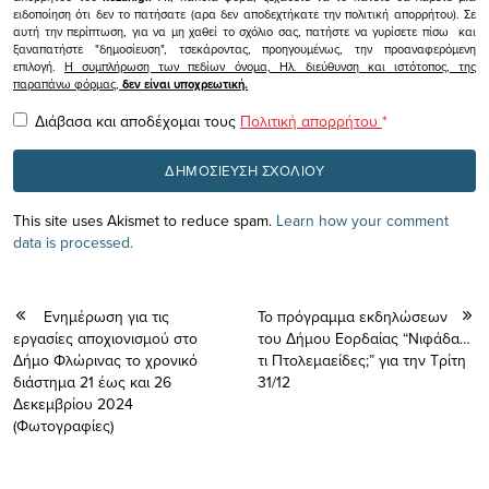
ειδοποίηση ότι δεν το πατήσατε (αρα δεν αποδεχτήκατε την πολιτική απορρήτου). Σε
αυτή την περίπτωση, για να μη χαθεί το σχόλιο σας, πατήστε να γυρίσετε πίσω και
ξαναπατήστε "δημοσίευση", τσεκάροντας, προηγουμένως, την προαναφερόμενη
επιλογή.
Η συμπλήρωση των πεδίων όνομα, Ηλ. διεύθυνση και ιστότοπος, της
παραπάνω φόρμας,
δεν είναι υποχρεωτική.
Διάβασα και αποδέχομαι τους
Πολιτική απορρήτου
*
This site uses Akismet to reduce spam.
Learn how your comment
data is processed.
Ενημέρωση για τις
To πρόγραμμα εκδηλώσεων
εργασίες αποχιονισμού στο
του Δήμου Εορδαίας “Νιφάδα…
Δήμο Φλώρινας το χρονικό
τι Πτολεμαείδες;” για την Τρίτη
διάστημα 21 έως και 26
31/12
Δεκεμβρίου 2024
(Φωτογραφίες)