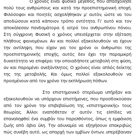
Ο χρόνος είναι φυσικό μέγεθος, που απασχόλησε
πολύ τους ανθρώπους και κατά την προεπιστημονική εποχή.
Φιλόσοφοι και ποιητές ασχολήθηκαν μ’ αυτόν, ώστε να του
αποδώσουν κατά κάποιον τρόπο οντότητα. Γι’ αυτό και τον
αποκάλεσαν πανδαμάτορα ή ιατρό του ανθρωπίνου πόνου.
Στη σύγχρονη Φυσική ο χρόνος υπεισέρχεται στην εξέταση
πλήθους φαινομένων. Αν και πολλοί εξακολουθούν να έχουν
την αντίληψη, που είχαν για τον χρόνο οι άνθρωποι της
προεπιστημονικής εποχής, αυτός δεν έχει την παραμικρή
δυνατότητα να επιφέρει την οποιαδήποτε μεταβολή στη φύση,
αν και παραμένει ανεξάντλητος. Ο χρόνος είναι απλός δείκτης
της της μεταβολής. Και όμως πολλοί εξακολουθούν να
προσμένουν από τον χρόνο την εκπλήρωση πόθων.
Στο επιστημονικό στερέωμα υπήρξαν και
εξακολουθούν να υπάρχουν επιστήμονες, που προσδοκούσαν
από τον χρόνο την επιβεβαίωση της «επιστημονικής» τους
θεωρίας. Άλλοι εναπόθεταν σ’ αυτόν τις ελπίδες να
επαναληφθεί ένα συμβάν του παρελθόντος, όπως η εμφάνιση
ζωής από άβια ύλη. Την αδυναμία να εξηγήσουν επακριβώς
πώς συνέβη αυτό, ως απαρχή των εμβίων όντων, υπερέβαιναν