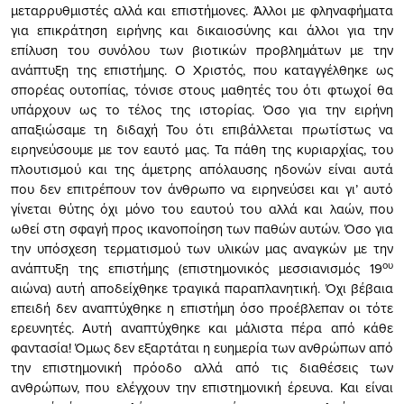
μεταρρυθμιστές αλλά και επιστήμονες. Άλλοι με φληναφήματα
για επικράτηση ειρήνης και δικαιοσύνης και άλλοι για την
επίλυση του συνόλου των βιοτικών προβλημάτων με την
ανάπτυξη της επιστήμης. Ο Χριστός, που καταγγέλθηκε ως
σπορέας ουτοπίας, τόνισε στους μαθητές του ότι φτωχοί θα
υπάρχουν ως το τέλος της ιστορίας. Όσο για την ειρήνη
απαξιώσαμε τη διδαχή Του ότι επιβάλλεται πρωτίστως να
ειρηνεύσουμε με τον εαυτό μας. Τα πάθη της κυριαρχίας, του
πλουτισμού και της άμετρης απόλαυσης ηδονών είναι αυτά
που δεν επιτρέπουν τον άνθρωπο να ειρηνεύσει και γι’ αυτό
γίνεται θύτης όχι μόνο του εαυτού του αλλά και λαών, που
ωθεί στη σφαγή προς ικανοποίηση των παθών αυτών. Όσο για
την υπόσχεση τερματισμού των υλικών μας αναγκών με την
ου
ανάπτυξη της επιστήμης (επιστημονικός μεσσιανισμός 19
αιώνα) αυτή αποδείχθηκε τραγικά παραπλανητική. Όχι βέβαια
επειδή δεν αναπτύχθηκε η επιστήμη όσο προέβλεπαν οι τότε
ερευνητές. Αυτή αναπτύχθηκε και μάλιστα πέρα από κάθε
φαντασία! Όμως δεν εξαρτάται η ευημερία των ανθρώπων από
την επιστημονική πρόοδο αλλά από τις διαθέσεις των
ανθρώπων, που ελέγχουν την επιστημονική έρευνα. Και είναι