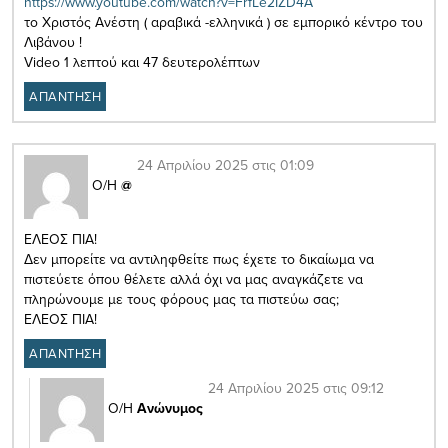
https://www.youtube.com/watch?v=FrfLe2IZD4A
το Χριστός Ανέστη ( αραβικά -ελληνικά ) σε εμπορικό κέντρο του
Λιβάνου !
Video 1 λεπτού και 47 δευτερολέπτων
ΑΠΑΝΤΗΣΗ
24 Απριλίου 2025 στις 01:09
Ο/Η
@
ΕΛΕΟΣ ΠΙΑ!
Δεν μπορείτε να αντιληφθείτε πως έχετε το δικαίωμα να
πιστεύετε όπου θέλετε αλλά όχι να μας αναγκάζετε να
πληρώνουμε με τους φόρους μας τα πιστεύω σας;
ΕΛΕΟΣ ΠΙΑ!
ΑΠΑΝΤΗΣΗ
24 Απριλίου 2025 στις 09:12
Ο/Η
Ανώνυμος