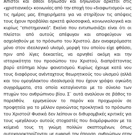
Άπιστοι και άθεοι δήλωσαν και δηλώνουν αρκετοί στις
«χριστιανικές» κοινωνίες από την εποχή του «διαφωτισμού» ως
τις ημέρες μας. Επιχειρήματα για να στηρίξουν τις απόψεις
τους έχουν προβάλλει αρκετά φιλοσοφικά, κοινωνιολογικά και
κυρίως “επιστημονικά”. Εκείνο που εντυπωσιάζει είναι ότι οι
πλείστοι από αυτούς απέφυγαν και αποφεύγουν να
ασχοληθούν με το πρόσωπο του Χριστού. Δεν αναφερόμαστε
μόνο στον ιδεολογικό υλισμό, μορφή του οποίου είχε φθάσει,
πριν από λίγες δεκαετίες, να αρνηθεί ακόμη και την
ιστορικότητα του προσώπου του Χριστού, διαπράττοντας
βαρύ ατόπημα λόγω φανατισμού. Κυρίως έχουμε κατά νου
τους διαφόρους ανένταχτους θεωρητικούς του υλισμού (αλλά
και του ομογάλακτου ιδεαλισμού) που έχουν γράψει ογκώδη
συγγράμματα, στα οποία καταγίνονται με το σύνολο των
πτυχών του ανθρώπινου βίου. Σ΄ αυτά αναλύουν σε βάθος το
παρελθόν, ερμηνεύουν το παρόν και προχωρούν σε
προφητεία για το μέλλον αγνοώντας προκλητικά το πρόσωπο
του Χριστού! Φυσικά δεν λείπουν οι διθυραμβικές κριτικές για
τους «μεγάλους» αυτούς στοχαστές που διαμόρφωσαν με τα
κείμενά τους τη γνώμη πολλών σκεπτομένων, όπως
αυτοχαρακτηρίζονται με εμφανή την έπαρση, ανθρώπων στην