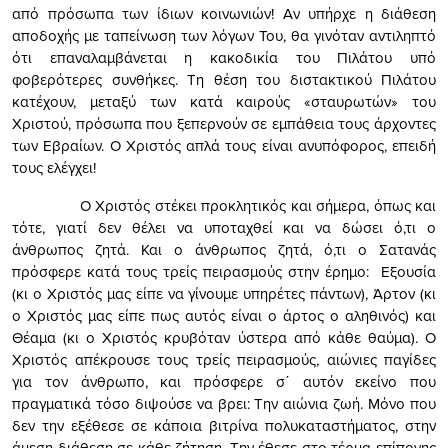
από πρόσωπα των ίδιων κοινωνιών! Αν υπήρχε η διάθεση
αποδοχής με ταπείνωση των λόγων Του, θα γινόταν αντιληπτό
ότι επαναλαμβάνεται η κακοδικία του Πιλάτου υπό
φοβερότερες συνθήκες. Τη θέση του διστακτικού Πιλάτου
κατέχουν, μεταξύ των κατά καιρούς «σταυρωτών» του
Χριστού, πρόσωπα που ξεπερνούν σε εμπάθεια τους άρχοντες
των Εβραίων. Ο Χριστός απλά τους είναι ανυπόφορος, επειδή
τους ελέγχει!
Ο Χριστός στέκει προκλητικός και σήμερα, όπως και
τότε, γιατί δεν θέλει να υποταχθεί και να δώσει ό,τι ο
άνθρωπος ζητά. Και ο άνθρωπος ζητά, ό,τι ο Σατανάς
πρόσφερε κατά τους τρείς πειρασμούς στην έρημο: Εξουσία
(κι ο Χριστός μας είπε να γίνουμε υπηρέτες πάντων), Άρτον (κι
ο Χριστός μας είπε πως αυτός είναι ο άρτος ο αληθινός) και
Θέαμα (κι ο Χριστός κρυβόταν ύστερα από κάθε θαύμα). Ο
Χριστός απέκρουσε τους τρείς πειρασμούς, αιώνιες παγίδες
για τον άνθρωπο, και πρόσφερε σ΄ αυτόν εκείνο που
πραγματικά τόσο διψούσε να βρει: Την αιώνια ζωή. Μόνο που
δεν την εξέθεσε σε κάποια βιτρίνα πολυκαταστήματος, στην
άμεση διάθεση σε κάθε ζήτηση. Την έθεσε στο τέρμα επίπονης