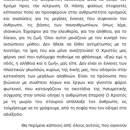
δρόμο προς την λύτρωση. Οι πάσης φύσεως στοχαστές
κόπιασαν πολύ να προσφέρουν στην ανθρωπότητα ορισμούς
και αναλύσεις για τις μεγάλες έννοιες που συγκινούν τον
άνθρωπο, τις βάσεις των πανανθρωπίνων, όπως λέμε,
ιδανικών. Έγραψαν για την ελευθερία, για την αλήθεια, για το
δίκαιο, για τη ζωή. Όλοι αυτοί μοιάζουν με τον κυνηγό του
αισώπειου μύθου. Δεν ήθελε να έλθει αντιμέτωπος με το
λιοντάρι, τα ίχνη του και μόνο αναζητούσε! Ο Χριστός μας
φέρνει εκεί που ενδόμυχα ποθούμε να φθάσουμε. «Εγώ ειμί η
οδός, η αλήθεια και η ζωή», μας είπε. Δεν είναι οι έννοιες των
πλαστικών γλωσσών, κυρίως της δικής μας, που οδηγούν στην
κατανόηση των μεγάλων αληθειών. Είναι τα πρόσωπα που
βιώνουν με συνέπεια λόγων και έργων και γίνονται φάροι
φωτεινοί, που καταυγάζουν τα σκοτάδια της πνευματικής
σύγχυσης στην οποία οδηγεί η ανθρώπινη έπαρση! Ο Χριστός
με τη μωρία του σταυρού απάλλαξε τον άνθρωπο, ας
τολμήσουμε να το γράψουμε, από τη σοφία που τον οδηγεί στα
αδιέξοδα.
Θα περίμενε κάποιος από όλους αυτούς, που αγνοούν