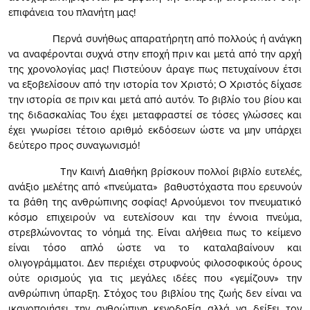
επιφάνεια του πλανήτη μας!
Περνά συνήθως απαρατήρητη από πολλούς ή ανάγκη
να αναφέρονται συχνά στην εποχή πριν και μετά από την αρχή
της χρονολογίας μας! Πιστεύουν άραγε πως πετυχαίνουν έτσι
να εξοβελίσουν από την ιστορία τον Χριστό; Ο Χριστός δίχασε
την ιστορία σε πριν και μετά από αυτόν. Το βιβλίο του βίου και
της διδασκαλίας Του έχει μεταφραστεί σε τόσες γλώσσες και
έχει γνωρίσει τέτοιο αριθμό εκδόσεων ώστε να μην υπάρχει
δεύτερο προς συναγωνισμό!
Την Καινή Διαθήκη βρίσκουν πολλοί βιβλίο ευτελές,
ανάξιο μελέτης από «πνεύματα» βαθυστόχαστα που ερευνούν
τα βάθη της ανθρώπινης σοφίας! Αρνούμενοι τον πνευματικό
κόσμο επιχειρούν να ευτελίσουν και την έννοια πνεύμα,
στρεβλώνοντας το νόημά της. Είναι αλήθεια πως το κείμενο
είναι τόσο απλό ώστε να το καταλαβαίνουν και
ολιγογράμματοι. Δεν περιέχει στρυφνούς φιλοσοφικούς όρους
ούτε ορισμούς για τις μεγάλες ιδέες που «γεμίζουν» την
ανθρώπινη ύπαρξη. Στόχος του βιβλίου της ζωής δεν είναι να
ικανοποιήσει την ανθρώπινη κενοδοξία αλλά να δείξει τον