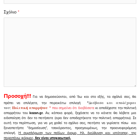
Σχόλιο
*
Προσοχή!!!
Για να δημοσιεύονται, από 'δω και στο εξής, τα σχόλιά σας, θα
πρέπει να επιλέγετε, την παρακάτω επιλογή
"
Διάβασα και αποδέχομαι
τους
Πολιτική απορρήτου
"
που σημαίνει ότι διαβάσατε
κι αποδέχεστε την πολιτική
απορρήτου του
kozan.gr.
Αν, κάποια φορά, ξεχάσετε να το κάνετε θα λάβετε μια
ειδοποίηση ότι δεν το πατήσατε (αρα δεν αποδεχτήκατε την πολιτική απορρήτου). Σε
αυτή την περίπτωση, για να μη χαθεί το σχόλιο σας, πατήστε να γυρίσετε πίσω και
ξαναπατήστε "δημοσίευση", τσεκάροντας, προηγουμένως, την προαναφερόμενη
επιλογή.
Η συμπλήρωση των πεδίων όνομα, Ηλ. διεύθυνση και ιστότοπος, της
παραπάνω φόρμας,
δεν είναι υποχρεωτική.