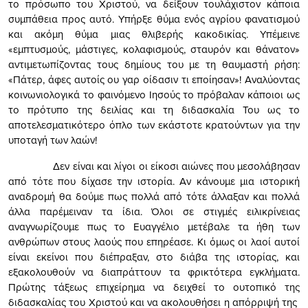
το πρόσωπο του Χριστού, να δείξουν τουλάχιστον κάποια
συμπάθεια προς αυτό. Υπήρξε θύμα ενός αγρίου φανατισμού
και ακόμη θύμα μιας θλιβερής κακοδικίας. Υπέμεινε
«εμπτυσμούς, μάστιγες, κολαφισμούς, σταυρόν και θάνατον»
αντιμετωπίζοντας τους δημίους του με τη θαυμαστή ρήση:
«Πάτερ, άφες αυτοίς ου γαρ οίδασιν τι εποίησαν»! Αναλύοντας
κοινωνιολογικά το φαινόμενο Ιησούς το πρόβαλαν κάποιοι ως
το πρότυπο της δειλίας και τη διδασκαλία Του ως το
αποτελεσματικότερο όπλο των εκάστοτε κρατούντων για την
υποταγή των λαών!
Δεν είναι και λίγοι οι είκοσι αιώνες που μεσολάβησαν
από τότε που δίχασε την ιστορία. Αν κάνουμε μια ιστορική
αναδρομή θα δούμε πως πολλά από τότε άλλαξαν και πολλά
άλλα παρέμειναν τα ίδια. Όλοι σε στιγμές ειλικρίνειας
αναγνωρίζουμε πως το Ευαγγέλιο μετέβαλε τα ήθη των
ανθρώπων στους λαούς που επηρέασε. Κι όμως οι λαοί αυτοί
είναι εκείνοι που διέπραξαν, στο διάβα της ιστορίας, και
εξακολουθούν να διαπράττουν τα φρικτότερα εγκλήματα.
Πρώτης τάξεως επιχείρημα να δειχθεί το ουτοπικό της
διδασκαλίας του Χριστού και να ακολουθήσει η απόρριψή της