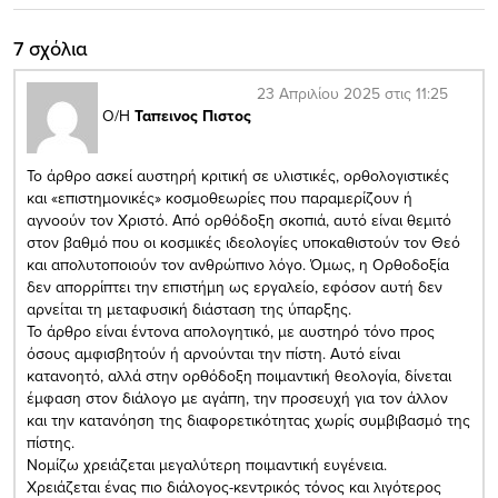
7 σχόλια
23 Απριλίου 2025 στις 11:25
Ο/Η
Ταπεινος Πιστος
Το άρθρο ασκεί αυστηρή κριτική σε υλιστικές, ορθολογιστικές
και «επιστημονικές» κοσμοθεωρίες που παραμερίζουν ή
αγνοούν τον Χριστό. Από ορθόδοξη σκοπιά, αυτό είναι θεμιτό
στον βαθμό που οι κοσμικές ιδεολογίες υποκαθιστούν τον Θεό
και απολυτοποιούν τον ανθρώπινο λόγο. Όμως, η Ορθοδοξία
δεν απορρίπτει την επιστήμη ως εργαλείο, εφόσον αυτή δεν
αρνείται τη μεταφυσική διάσταση της ύπαρξης.
Το άρθρο είναι έντονα απολογητικό, με αυστηρό τόνο προς
όσους αμφισβητούν ή αρνούνται την πίστη. Αυτό είναι
κατανοητό, αλλά στην ορθόδοξη ποιμαντική θεολογία, δίνεται
έμφαση στον διάλογο με αγάπη, την προσευχή για τον άλλον
και την κατανόηση της διαφορετικότητας χωρίς συμβιβασμό της
πίστης.
Νομίζω χρειάζεται μεγαλύτερη ποιμαντική ευγένεια.
Χρειάζεται ένας πιο διάλογος-κεντρικός τόνος και λιγότερος