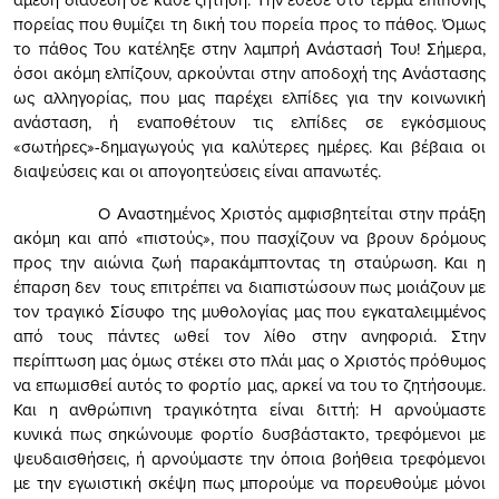
πορείας που θυμίζει τη δική του πορεία προς το πάθος. Όμως
το πάθος Του κατέληξε στην λαμπρή Ανάστασή Του! Σήμερα,
όσοι ακόμη ελπίζουν, αρκούνται στην αποδοχή της Ανάστασης
ως αλληγορίας, που μας παρέχει ελπίδες για την κοινωνική
ανάσταση, ή εναποθέτουν τις ελπίδες σε εγκόσμιους
«σωτήρες»-δημαγωγούς για καλύτερες ημέρες. Και βέβαια οι
διαψεύσεις και οι απογοητεύσεις είναι απανωτές.
Ο Αναστημένος Χριστός αμφισβητείται στην πράξη
ακόμη και από «πιστούς», που πασχίζουν να βρουν δρόμους
προς την αιώνια ζωή παρακάμπτοντας τη σταύρωση. Και η
έπαρση δεν τους επιτρέπει να διαπιστώσουν πως μοιάζουν με
τον τραγικό Σίσυφο της μυθολογίας μας που εγκαταλειμμένος
από τους πάντες ωθεί τον λίθο στην ανηφοριά. Στην
περίπτωση μας όμως στέκει στο πλάι μας ο Χριστός πρόθυμος
να επωμισθεί αυτός το φορτίο μας, αρκεί να του το ζητήσουμε.
Και η ανθρώπινη τραγικότητα είναι διττή: Η αρνούμαστε
κυνικά πως σηκώνουμε φορτίο δυσβάστακτο, τρεφόμενοι με
ψευδαισθήσεις, ή αρνούμαστε την όποια βοήθεια τρεφόμενοι
με την εγωιστική σκέψη πως μπορούμε να πορευθούμε μόνοι