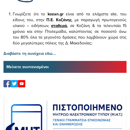
Γνωρίζετε ότι το
kozan.gr
είναι από τα ελάχιστα
site, του
είδους του,
στην
Π.Ε. Κοζάνης
, με παραγωγή πρωτογενούς
υλικού – ειδήσεων,
σταθερά,
σε Κοζάνη & τα τελευταία 15
χρόνια και στην Πτολεμαΐδα, καλύπτοντας σε ποσοστό άνω
του 80% όλα τα γεγονότα δράσεις που λαμβάνουν χώρα στις
δύο μεγαλύτερες πόλεις της Δ. Μακεδονίας;
Διαβάστε τη συνέχεια εδώ...
Μείνετε συντονισμένοι