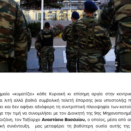
μαία «κυματίζει» κάθε Κυριακή κι επίσημη αργία στην κεντρι
ια λιτή αλλά βαθιά συμβολική τελετή έπαρσης (και υποστολής)
έει και δεν αφήνει αδιάφορη τη συντριπτική πλειοψηφία των κατο
χε την τιμή να συνομιλήσει με τον Διοικητή της 9ης Μηχανοποιημέ
Κοζάνη, τον Ταξίαρχο
Αναστάσιο Βασιλείου,
ο οποίος, μέσα από α
ική συνέντευξη, μας μεταφέρει τη βαθύτερη ουσία αυτής της