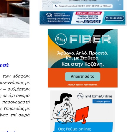
ρχε);
η των εδαφών,
συνεννόησης με
ν – ρυθμίσεων,
 σε ό,τι αφορά
ό παρονομαστή
ς Υπηρεσίας με
νης, επί σειρά