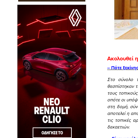
Ακολουθεί η
– Πότε ξεκίνη
Στο σύνολο τ
θεσπίστηκαν τ
τους τοπικούς
οπότε οι υπόψ
στη δομή, σύ
αποτελεί η απ
τις τοπικές α
δεκαετιών.