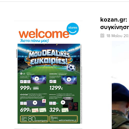
kozan.gr:
συγκίνησ
18 Μαΐου 20