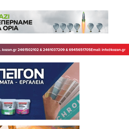
. kozan.gr 2461502102 & 2461037209 & 6945651705
Email:
info@kozan.gr