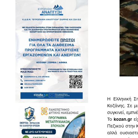
Η Ελληνική Ση
Κοζάνης. Σε μ
συγκινεί, εμπν
Το
kozan.gr
εί
Πεζικού στην 
αλλά ουσιαστ