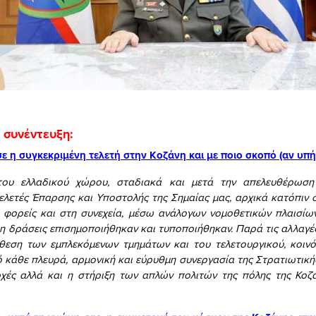
 συνέντευξη:
σε η συγκεκριμένη τελετή στην Κοζάνη και με ποιο σκοπό (αν υπή
ου ελλαδικού χώρου, σταδιακά και μετά την απελευθέρωσ
ελετές Έπαρσης και Υποστολής της Σημαίας μας, αρχικά κατόπιν 
 φορείς και στη συνεχεία, μέσω ανάλογων νομοθετικών πλαισίω
η δράσεις επισημοποιήθηκαν και τυποποιήθηκαν. Παρά τις αλλαγές
νθεση των εμπλεκόμενων τμημάτων και του τελετουργικού, κοιν
ό κάθε πλευρά, αρμονική και εύρυθμη συνεργασία της Στρατιωτική
ρχές αλλά και η στήριξη των απλών πολιτών της πόλης της Κοζά