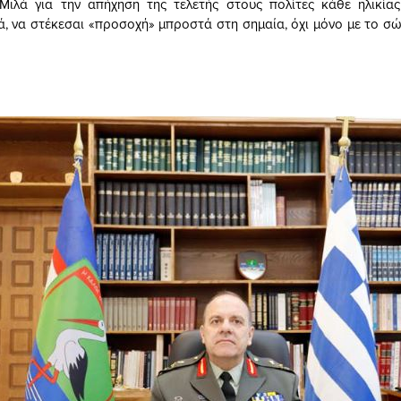
 Μιλά για την απήχηση της τελετής στους πολίτες κάθε ηλικίας
κά, να στέκεσαι «προσοχή» μπροστά στη σημαία, όχι μόνο με το σ