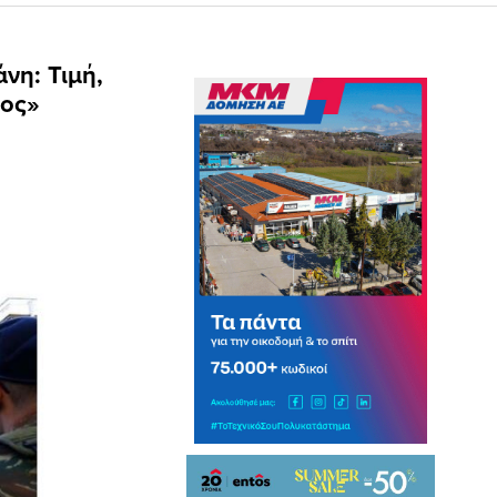
νη: Τιμή,
τος»