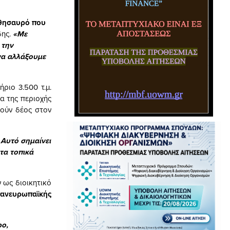
 θησαυρό που
δης.
«Με
 την
να αλλάξουμε
ριο 3.500 τ.μ.
α της περιοχής
λούν δέος στον
 Αυτό σημαίνει
 τα τοπικά
 ως διοικητικό
πανευρωπαϊκής
ρο,