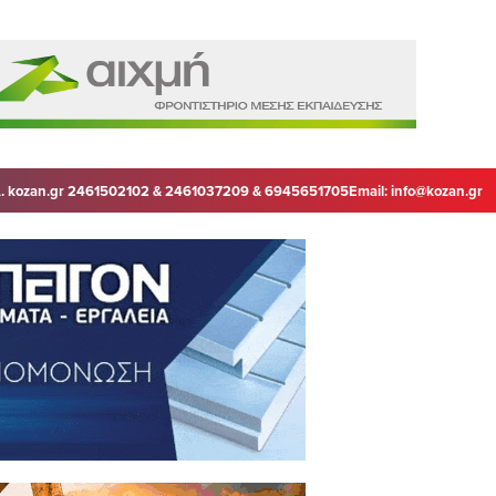
. kozan.gr 2461502102 & 2461037209 & 6945651705
Email:
info@kozan.gr