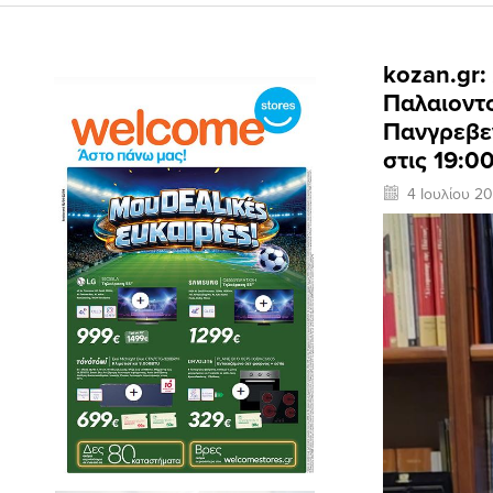
kozan.gr:
Παλαιοντ
Πανγρεβεν
στις 19:0
4 Ιουλίου 2