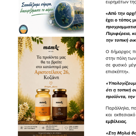
ευρημάτων της
«Από την αρχή
έχει ο τόπος 
προγραμματισμ
Περιφέρεια, κ
την τοπική οι
Ο δήμαρχος πε
στην πόλη των
σε φυσικό μέγ
επισκέπτη».
«Υπολογίζουμε
ότι η τοπική 
προϊόντα, την
Παράλληλα, πα
και εκθεσιακό
εμβέλειας
.
«Στη Μηλιά θα