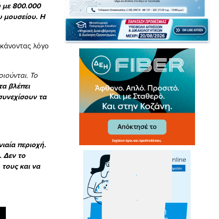
υ με 800.000
υ μουσείου. Η
 κάνοντας λόγο
ιούνται. Το
τα βλέπει
 συνεχίσουν τα
ιαία περιοχή.
. Δεν το
 τους και να