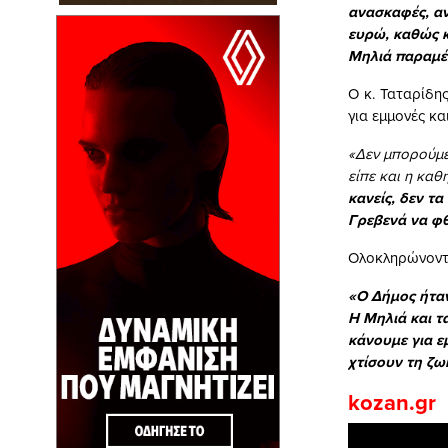
ανασκαφές, αν
ευρώ, καθώς κ
Μηλιά παραμέν
Ο κ. Ταταρίδη
για εμμονές κ
«Δεν μπορούμε
είπε και η κα
κανείς, δεν τα 
Γρεβενά να φθ
Ολοκληρώνοντα
«Ο Δήμος ήταν
Η Μηλιά και τ
κάνουμε για ε
χτίσουν τη ζω
kozan.gr