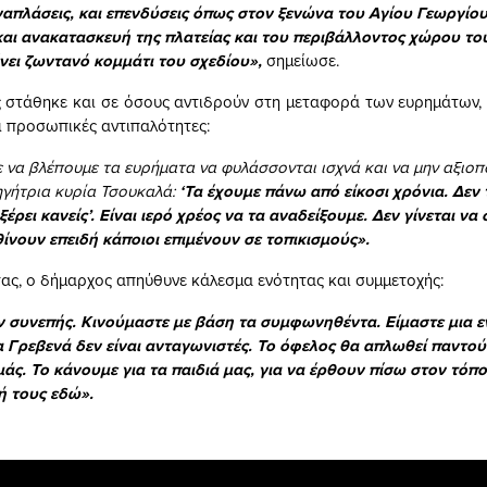
απλάσεις, και επενδύσεις όπως στον ξενώνα του Αγίου Γεωργίο
αι ανακατασκευή της πλατείας και του περιβάλλοντος χώρου το
ει ζωντανό κομμάτι του σχεδίου»,
σημείωσε.
ς στάθηκε και σε όσους αντιδρούν στη μεταφορά των ευρημάτων,
αι προσωπικές αντιπαλότητες:
 να βλέπουμε τα ευρήματα να φυλάσσονται ισχνά και να μην αξιοπο
θηγήτρια κυρία Τσουκαλά:
‘Τα έχουμε πάνω από είκοσι χρόνια. Δεν 
ξέρει κανείς’.
Είναι ιερό χρέος να τα αναδείξουμε. Δεν γίνεται να
ίνουν επειδή κάποιοι επιμένουν σε τοπικισμούς».
ς, ο δήμαρχος απηύθυνε κάλεσμα ενότητας και συμμετοχής:
 συνεπής. Κινούμαστε με βάση τα συμφωνηθέντα. Είμαστε μια εν
α Γρεβενά δεν είναι ανταγωνιστές. Το όφελος θα απλωθεί παντού
μάς. Το κάνουμε για τα παιδιά μας, για να έρθουν πίσω στον τόπο
ή τους εδώ».