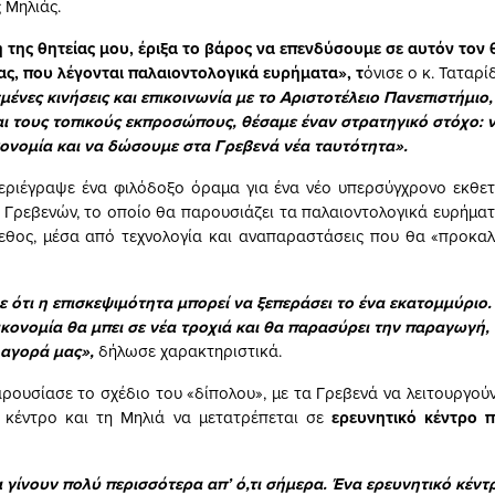
 Μηλιάς.
 της θητείας μου, έριξα το βάρος να επενδύσουμε σε αυτόν τον
μας, που λέγονται παλαιοντολογικά ευρήματα», τ
όνισε ο κ. Ταταρί
ένες κινήσεις και επικοινωνία με το Αριστοτέλειο Πανεπιστήμιο,
αι τους τοπικούς εκπροσώπους, θέσαμε έναν στρατηγικό στόχο: 
κονομία και να δώσουμε στα Γρεβενά νέα ταυτότητα».
ριέγραψε ένα φιλόδοξο όραμα για ένα νέο υπερσύγχρονο εκθετή
 Γρεβενών, το οποίο θα παρουσιάζει τα παλαιοντολογικά ευρήματ
εθος, μέσα από τεχνολογία και αναπαραστάσεις που θα «προκα
 ότι η επισκεψιμότητα μπορεί να ξεπεράσει το ένα εκατομμύριο.
οικονομία θα μπει σε νέα τροχιά και θα παρασύρει την παραγωγή,
 αγορά μας»,
δήλωσε χαρακτηριστικά.
ρουσίασε το σχέδιο του «δίπολου», με τα Γρεβενά να λειτουργούν
 κέντρο και τη Μηλιά να μετατρέπεται σε
ερευνητικό κέντρο 
 γίνουν πολύ περισσότερα απ’ ό,τι σήμερα. Ένα ερευνητικό κέντ