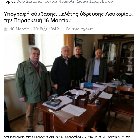
Topics:
Βόιο Σιάτιστα Τσοτυλι Νεάπολη Σισανι Σισάνι Βοιου
Υπογραφή σύμβασης, μελέτης ύδρευσης Λουκομίου,
την Παρασκευή 16 Μαρτίου
16 Μαρτίου 2018
13:42
Κανένα σχόλιο
Υπεγράφη την Παρασκευή 16 Μαρτίου 2018 η σύμβαση για τη