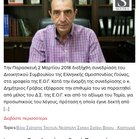
Την Παρασκευή 2 Μαρτίου 2018 διεξήχθη συνεδρίαση του
Διοικητικού Συμβουλίου της Ελληνικής Ομοσπονδίας Γούνας,
στα γραφεία της Ε.Ο.Γ. Κατά την έναρξη της συνεδρίασης ο κ.
Δημήτριος Γράβας εξέφρασε την επιθυμία του να παραιτηθεί
από μέλος του Δ.Σ. της Ε.Ο.Γ. και από το αξίωμα του Ταμία, για
προσωπικούς του λόγους, πρόταση η οποία έγινε δεκτή από
[…]
Διαβάστε περισσότερα
Topics:
Βόιο Σιάτιστα Τσοτυλι Νεάπολη Σισανι Σισάνι Βοιου
,
Καστοριά