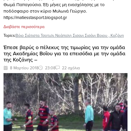
Θωμά Παπαγούσια. Έξι μήνες μη ενασχόλησης με το
ποδόσφαιρο στον κύριο Μυλωνά Γεώργιο.
https://matiesstasport.blogspot.gr
Διαβάστε περισσότερα
Topics:
Βόιο Σιάτιστα Τσοτυλι Νεάπολη Σισανι Σισάνι Βοιου
,
Κοζάνη
Έπεσε βαρύς ο πέλεκυς της τιμωρίας για την ομάδα
της Ακαδημίας Βοΐου για τα επεισόδια με την ομάδα
της Κοζάνης –
8 Μαρτίου 2018
23:08
22 σχόλια