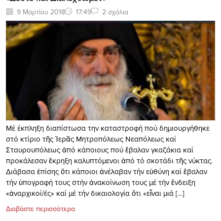
9 Μαρτίου 2018
17:49
2 σχόλια
Μέ έκπληξη διαπίστωσα την καταστροφή πού δημιουργήθηκε
στό κτίριο τῆς Ἱερᾶς Μητροπόλεως Νεαπόλεως καί
Σταυρουπόλεως ἀπό κάποιους πού ἔβαλαν γκαζάκια καί
προκάλεσαν ἔκρηξη καλυπτόμενοι ἀπό τό σκοτάδι τῆς νύκτας.
Διάβασα ἐπίσης ὅτι κάποιοι ἀνέλαβαν τήν εὐθύνη καί ἔβαλαν
τήν ὑπογραφή τους στήν ἀνακοίνωση τους μέ τήν ἔνδειξη
«ἀναρχικοί/ές» καί μέ τήν δικαιολογία ὅτι «εἶναι μιά […]
Διαβάστε περισσότερα