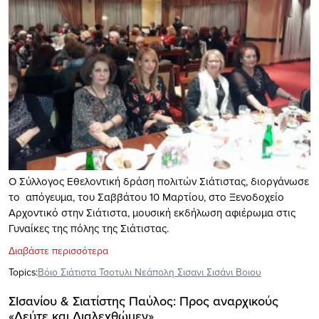
Ο Σύλλογος Εθελοντική δράση πολιτών Σιάτιστας, διοργάνωσε
το απόγευμα, του Σαββάτου 10 Μαρτίου, στο Ξενοδοχείο
Αρχοντικό στην Σιάτιστα, μουσική εκδήλωση αφιέρωμα στις
Γυναίκες της πόλης της Σιάτιστας.
Διαβάστε περισσότερα
Topics:
Βόιο Σιάτιστα Τσοτυλι Νεάπολη Σισανι Σισάνι Βοιου
ΣΙσανίου & Σιατίστης Παύλος: Προς αναρχικούς
«Δεύτε και Διαλεχθώμεν»