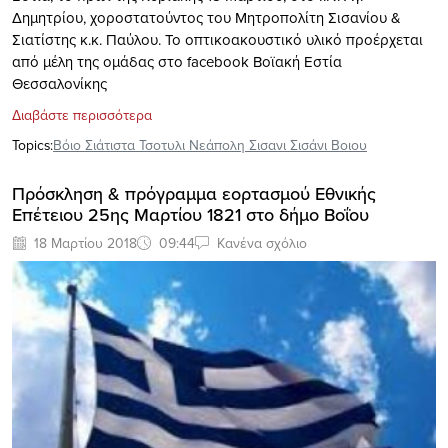
Δημητρίου, χοροστατούντος του Μητροπολίτη Σισανίου &
Σιατίστης κ.κ. Παύλου. Το οπτικοακουστικό υλικό προέρχεται
από μέλη της ομάδας στο facebook Βοϊακή Εστία
Θεσσαλονίκης
Διαβάστε περισσότερα
Topics:
Βόιο Σιάτιστα Τσοτυλι Νεάπολη Σισανι Σισάνι Βοιου
Πρόσκληση & πρόγραμμα εορτασμού Εθνικής
Επέτειου 25ης Μαρτίου 1821 στο δήμο Βοΐου
18 Μαρτίου 2018
09:44
Κανένα σχόλιο