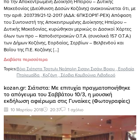
πό την Αποκεντρωμένη Διοίκηση Ηπείρου – Δυτικής
Μακεδονίας (Διεύθυνση Δασών Κοζάνης) ανακοινώνεται ότι, με
την αριθ. 203739/21-12-2017 (ΑΔΑ: 6ΠΚΣΟΡ1Γ-ΡΕΧ) Απόφαση
του Συντονιστή της Αποκεντρωμένης Διοίκησης Ηπείρου –
Δυτικής Μακεδονίας, κυρώθηκαν μερικώς οι Δασικοί Χάρτες
όλων των προ – Καποδιστριακών Ο.Τ.Α. (συνολικά 157 Ο.Τ.Α.)
των Δήμων Κοζάνης, Εορδαίας, Σερβίων – Βελβενδού και
Βοΐου της Π.Ε. Κοζάνης […]
Διαβάστε περισσότερα
Topics:
Βόιο Σιάτιστα Τσοτυλι Νεάπολη Σισανι Σισάνι Βοιου
,
Εορδαία
Πτολεμαΐδα
,
Κοζάνη
,
Σέρβια Καμβούνια Λιβαδερό
kozan.gr: Σιάτιστα: Με επιτυχία πραγματοποιήθηκε
το απόγευμα του Σαββάτου 10/3, η μουσική
εκδήλωση αφιέρωμα στις Γυναίκες (Φωτογραφίες)
10 Μαρτίου 2018
20:37
1 σχόλιο