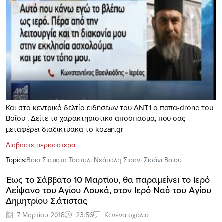
Και στο κεντρικό δελτίο ειδήσεων του ΑΝΤ1 ο παπα-drone του
Βοΐου . Δείτε το χαρακτηριστικό απόσπασμα, που σας
μεταφέρει διαδικτυακά το kozan.gr
Διαβάστε περισσότερα
Topics:
Βόιο Σιάτιστα Τσοτυλι Νεάπολη Σισανι Σισάνι Βοιου
Έως το Σάββατο 10 Μαρτίου, θα παραμείνει το Ιερό
Λείψανο του Αγίου Λουκά, στον Ιερό Ναό του Αγίου
Δημητρίου Σιάτιστας
7 Μαρτίου 2018
23:56
Κανένα σχόλιο