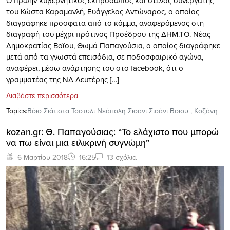
Ο πρώην κυβερνητικός εκπρόσωπος και στενός συνεργάτης
του Κώστα Καραμανλή, Ευάγγελος Αντώναρος, ο οποίος
διαγράφηκε πρόσφατα από το κόμμα, αναφερόμενος στη
διαγραφή του μέχρι πρότινος Προέδρου της ΔΗΜ.ΤΟ. Νέας
Δημοκρατίας Βοϊου, Θωμά Παπαγούσια, ο οποίος διαγράφηκε
μετά από τα γνωστά επεισόδια, σε ποδοσφαιρικό αγώνα,
αναφέρει, μέσω ανάρτησής του στο facebook, ότι ο
γραμματέας της ΝΔ Λευτέρης […]
Διαβάστε περισσότερα
Topics:
Βόιο Σιάτιστα Τσοτυλι Νεάπολη Σισανι Σισάνι Βοιου
,
Κοζάνη
kozan.gr: Θ. Παπαγούσιας: “Το ελάχιστο που μπορώ
να πω είναι μια ειλικρινή συγνώμη”
6 Μαρτίου 2018
16:25
13 σχόλια