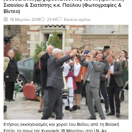
Σισανίου & Σιατίστης κ.κ. Παύλου (Φωτογραφίες &
Βίντεο)
18 Μαρτίου 2018
23:40
Κανένα σχόλιο
Ετήσιος εκκλησιασμός και χοροί του Βοΐου, από τη Βοϊακή
Εστία, το πρωί της Κυριακής 18 Μαρτίου, στο Ι.Ν. Αγ.