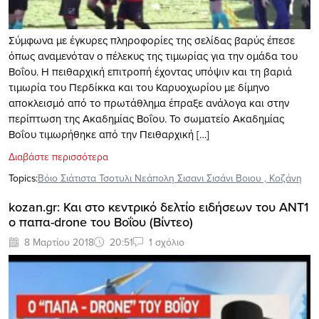
Σύμφωνα με έγκυρες πληροφορίες της σελίδας βαρύς έπεσε
όπως αναμενόταν ο πέλεκυς της τιμωρίας για την ομάδα του
Βοΐου. Η πειθαρχική επιτροπή έχοντας υπόψιν και τη βαριά
τιμωρία του Περδίκκα και του Καρυοχωρίου με δίμηνο
αποκλεισμό από το πρωτάθλημα έπραξε ανάλογα και στην
περίπτωση της Ακαδημίας Βοΐου. Το σωματείο Ακαδημίας
Βοΐου τιμωρήθηκε από την Πειθαρχική […]
Διαβάστε περισσότερα
Topics:
Βόιο Σιάτιστα Τσοτυλι Νεάπολη Σισανι Σισάνι Βοιου
,
Κοζάνη
kozan.gr: Και στο κεντρικό δελτίο ειδήσεων του ΑΝΤ1
ο παπα-drone του Βοΐου (Bίντεο)
8 Μαρτίου 2018
20:51
1 σχόλιο