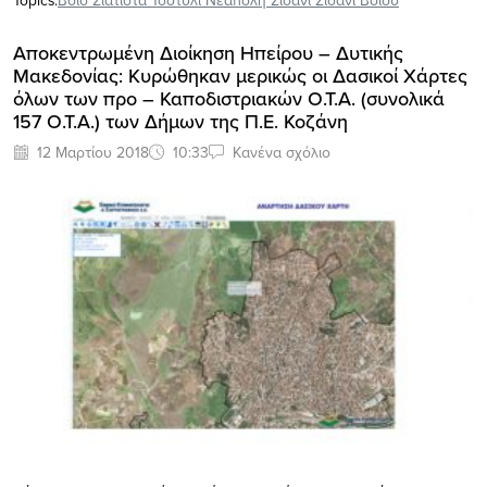
Topics:
Βόιο Σιάτιστα Τσοτυλι Νεάπολη Σισανι Σισάνι Βοιου
Αποκεντρωμένη Διοίκηση Ηπείρου – Δυτικής
Μακεδονίας: Κυρώθηκαν μερικώς οι Δασικοί Χάρτες
όλων των προ – Καποδιστριακών Ο.Τ.Α. (συνολικά
157 Ο.Τ.Α.) των Δήμων της Π.Ε. Κοζάνη
12 Μαρτίου 2018
10:33
Κανένα σχόλιο