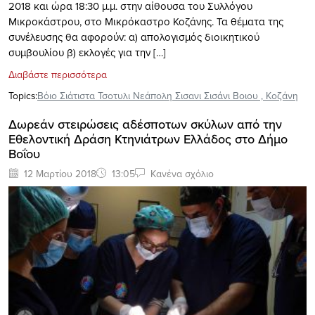
2018 και ώρα 18:30 μ.μ. στην αίθουσα του Συλλόγου
Μικροκάστρου, στο Μικρόκαστρο Κοζάνης. Τα θέματα της
συνέλευσης θα αφορούν: α) απολογισμός διοικητικού
συμβουλίου β) εκλογές για την […]
Διαβάστε περισσότερα
Topics:
Βόιο Σιάτιστα Τσοτυλι Νεάπολη Σισανι Σισάνι Βοιου
,
Κοζάνη
Δωρεάν στειρώσεις αδέσποτων σκύλων από την
Εθελοντική Δράση Κτηνιάτρων Ελλάδος στο Δήμο
Βοΐου
12 Μαρτίου 2018
13:05
Κανένα σχόλιο