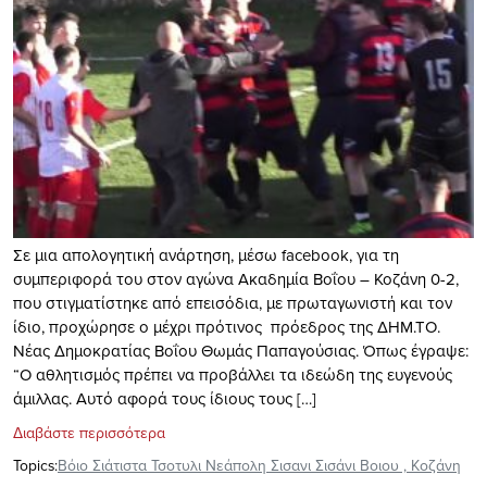
Σε μια απολογητική ανάρτηση, μέσω facebook, για τη
συμπεριφορά του στον αγώνα Ακαδημία Βοΐου – Κοζάνη 0-2,
που στιγματίστηκε από επεισόδια, με πρωταγωνιστή και τον
ίδιο, προχώρησε ο μέχρι πρότινος πρόεδρος της ΔΗΜ.ΤΟ.
Νέας Δημοκρατίας Βοΐου Θωμάς Παπαγούσιας. Όπως έγραψε:
“Ο αθλητισμός πρέπει να προβάλλει τα ιδεώδη της ευγενούς
άμιλλας. Αυτό αφορά τους ίδιους τους […]
Διαβάστε περισσότερα
Topics:
Βόιο Σιάτιστα Τσοτυλι Νεάπολη Σισανι Σισάνι Βοιου
,
Κοζάνη