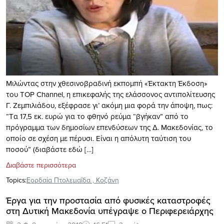
Μιλώντας στην χθεσινοβραδινή εκπομπή «Έκτακτη Έκδοση»
του TOP Channel, η επικεφαλής της ελάσσονος αντιπολίτευσης
Γ. Ζεμπιλιάδου, εξέφρασε γι’ ακόμη μια φορά την άποψη, πως:
“Tα 17,5 εκ. ευρώ για το φθηνό ρεύμα “βγήκαν” από το
πρόγραμμα των δημοσίων επενδύσεων της Δ. Μακεδονίας, το
οποίο σε σχέση με πέρυσι. Είναι η απόλυτη ταύτιση του
ποσού” (διαβάστε εδώ […]
Διαβάστε περισσότερα
Topics:
Εορδαία Πτολεμαΐδα
,
Κοζάνη
Έργα για την προστασία από φυσικές καταστροφές
στη Δυτική Μακεδονία υπέγραψε ο Περιφερειάρχης