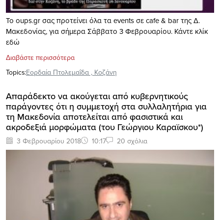
Το oups.gr σας προτείνει όλα τα events σε cafe & bar της Δ.
Μακεδονίας, για σήμερα Σάββατο 3 Φεβρουαρίου. Κάντε κλίκ
εδώ
Διαβάστε περισσότερα
Topics:
Εορδαία Πτολεμαΐδα
,
Κοζάνη
Aπαράδεκτο να ακούγεται από κυβερνητικούς
παράγοντες ότι η συμμετοχή στα συλλαλητήρια για
τη Μακεδονία αποτελείται από φασιστικά και
ακροδεξιά μορφώματα (του Γεώργιου Καραϊσκου*)
3 Φεβρουαρίου 2018
10:17
20 σχόλια