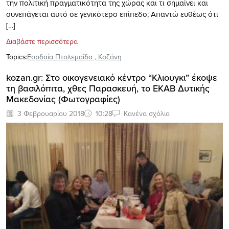
την πολιτική πραγματικότητα της χώρας και τι σημαίνει και
συνεπάγεται αυτό σε γενικότερο επίπεδο; Απαντώ ευθέως ότι
[…]
Διαβάστε περισσότερα
Topics:
Εορδαία Πτολεμαΐδα
,
Κοζάνη
kozan.gr: Στο οικογενειακό κέντρο “Κλιουγκι” έκοψε
τη βασιλόπιτα, χθες Παρασκευή, το EΚΑΒ Δυτικής
Μακεδονίας (Φωτογραφίες)
3 Φεβρουαρίου 2018
10:28
Κανένα σχόλιο