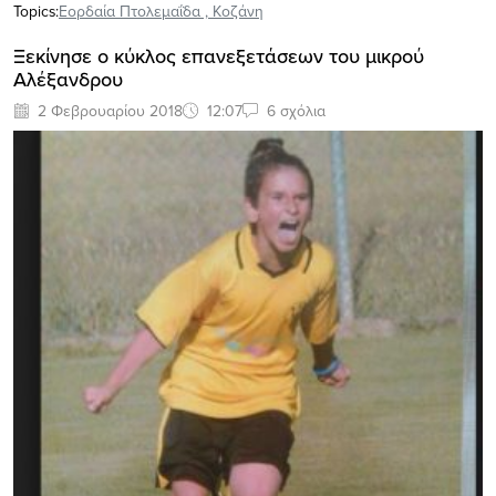
Topics:
Εορδαία Πτολεμαΐδα
,
Κοζάνη
Ξεκίνησε ο κύκλος επανεξετάσεων του μικρού
Αλέξανδρου
2 Φεβρουαρίου 2018
12:07
6 σχόλια