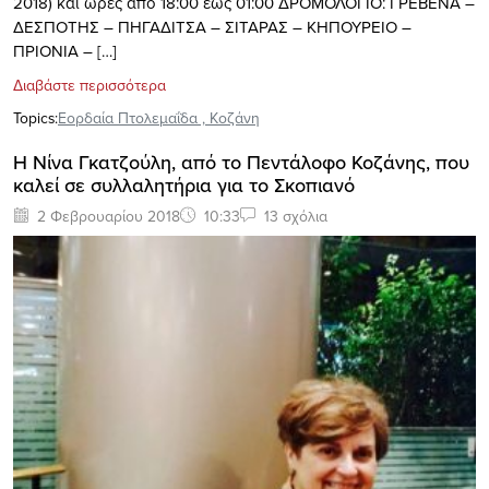
2018) και ώρες από 18:00 έως 01:00 ΔΡΟΜΟΛΟΓΙΟ: ΓΡΕΒΕΝΑ –
ΔΕΣΠΟΤΗΣ – ΠΗΓΑΔΙΤΣΑ – ΣΙΤΑΡΑΣ – ΚΗΠΟΥΡΕΙΟ –
ΠΡΙΟΝΙΑ – […]
Διαβάστε περισσότερα
Topics:
Εορδαία Πτολεμαΐδα
,
Κοζάνη
Η Νίνα Γκατζούλη, από το Πεντάλοφο Κοζάνης, που
καλεί σε συλλαλητήρια για το Σκοπιανό
2 Φεβρουαρίου 2018
10:33
13 σχόλια