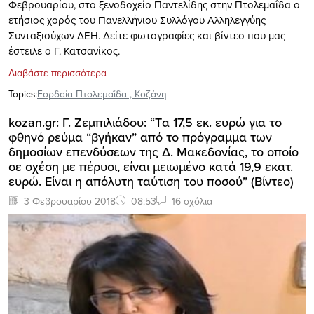
Φεβρουαρίου, στο ξενοδοχείο Παντελίδης στην Πτολεμαΐδα ο
ετήσιος χορός του Πανελλήνιου Συλλόγου Αλληλεγγύης
Συνταξιούχων ΔΕΗ. Δείτε φωτογραφίες και βίντεο που μας
έστειλε ο Γ. Κατσανίκος.
Διαβάστε περισσότερα
Topics:
Εορδαία Πτολεμαΐδα
,
Κοζάνη
kozan.gr: Γ. Ζεμπιλιάδου: “Tα 17,5 εκ. ευρώ για το
φθηνό ρεύμα “βγήκαν” από το πρόγραμμα των
δημοσίων επενδύσεων της Δ. Μακεδονίας, το οποίο
σε σχέση με πέρυσι, είναι μειωμένο κατά 19,9 εκατ.
ευρώ. Είναι η απόλυτη ταύτιση του ποσού” (Bίντεο)
3 Φεβρουαρίου 2018
08:53
16 σχόλια