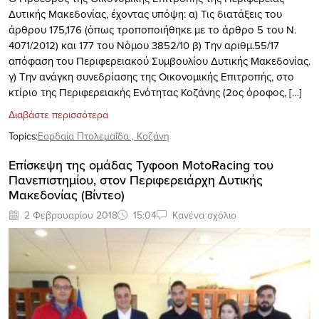
Δυτικής Μακεδονίας, έχοντας υπόψη: α) Τις διατάξεις του
άρθρου 175,176 (όπως τροποποιήθηκε με το άρθρο 5 του Ν.
4071/2012) και 177 του Νόμου 3852/10 β) Την αριθμ.55/17
απόφαση του Περιφερειακού Συμβουλίου Δυτικής Μακεδονίας.
γ) Την ανάγκη συνεδρίασης της Οικονομικής Επιτροπής, στο
κτίριο της Περιφερειακής Ενότητας Κοζάνης (2ος όροφος, […]
Διαβάστε περισσότερα
Topics:
Εορδαία Πτολεμαΐδα
,
Κοζάνη
Επίσκεψη της ομάδας Tyφoon MotoRacing του
Πανεπιστημίου, στον Περιφερειάρχη Δυτικής
Μακεδονίας (Βίντεο)
2 Φεβρουαρίου 2018
15:04
Κανένα σχόλιο