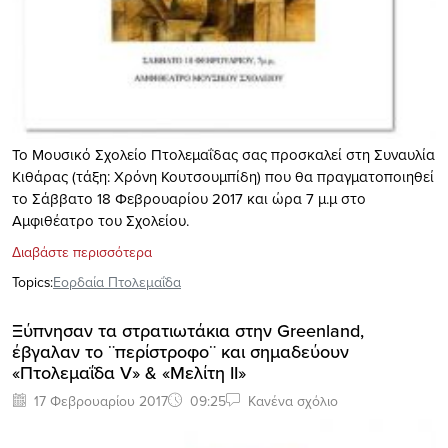
Το Μουσικό Σχολείο Πτολεμαΐδας σας προσκαλεί στη Συναυλία
Κιθάρας (τάξη: Χρόνη Κουτσουμπίδη) που θα πραγματοποιηθεί
το Σάββατο 18 Φεβρουαρίου 2017 και ώρα 7 μ.μ στο
Αμφιθέατρο του Σχολείου.
Διαβάστε περισσότερα
Topics:
Εορδαία Πτολεμαΐδα
Ξύπνησαν τα στρατιωτάκια στην Greenland,
έβγαλαν το ¨περίστροφο¨ και σημαδεύουν
«Πτολεμαΐδα V» & «Μελίτη ΙΙ»
17 Φεβρουαρίου 2017
09:25
Κανένα σχόλιο