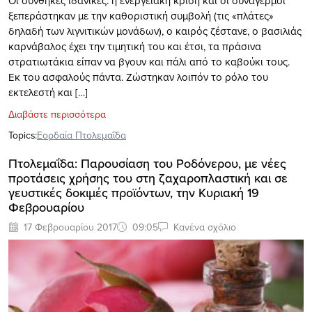
Οι συνθήκες ιδανικές: η ενεργειακή κρίση και οι συναγερμοί
ξεπεράστηκαν με την καθοριστική συμβολή (τις «πλάτες»
δηλαδή των λιγνιτικών μονάδων), ο καιρός ζέστανε, ο βασιλιάς
καρνάβαλος έχει την τιμητική του και έτσι, τα πράσινα
στρατιωτάκια είπαν να βγουν και πάλι από το καβούκι τους.
Εκ του ασφαλούς πάντα. Ζώστηκαν λοιπόν το ρόλο του
εκτελεστή και […]
Διαβάστε περισσότερα
Topics:
Εορδαία Πτολεμαΐδα
Πτολεμαΐδα: Παρουσίαση του Ροδόνερου, με νέες
προτάσεις χρήσης του στη ζαχαροπλαστική και σε
γευστικές δοκιμές προϊόντων, την Κυριακή 19
Φεβρουαρίου
17 Φεβρουαρίου 2017
09:05
Κανένα σχόλιο