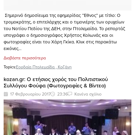
Σημερινό δημοσίευμα της εφημερίδας “Έθνος” με τίτλο: Ο
τρομοκράτης, ο επιτελάρχης και ο τιμονιέρης των ορυχείων
του Νοτίου Πεδίου της ΔΕΗ, στην Πτολεμαίδα. To ρεπορτάζ
υπογράφει ο δημοσιογράφος Χρήστος Κολωνάς και οι
φωτογραφίες είναι του Χάρη Γκίκα. Kλικ στις παρακάτω
εικόνες…
Διαβάστε περισσότερα
Topics:
Εορδαία Πτολεμαΐδα
,
Κοζάνη
kozan.gr: O ετήσιος χορός του Πολιτιστικού
Συλλόγου Φούφα (Φωτογραφίες & Βίντεο)
17 Φεβρουαρίου 2017
23:36
Κανένα σχόλιο