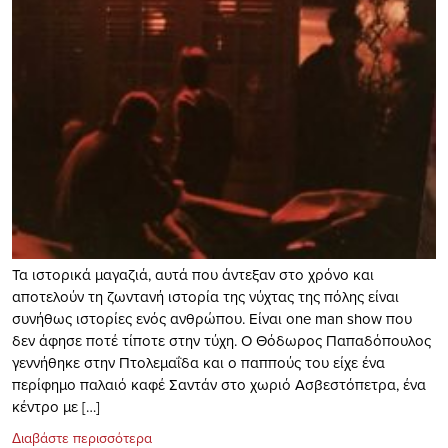
Τα ιστορικά μαγαζιά, αυτά που άντεξαν στο χρόνο και
αποτελούν τη ζωντανή ιστορία της νύχτας της πόλης είναι
συνήθως ιστορίες ενός ανθρώπου. Είναι one man show που
δεν άφησε ποτέ τίποτε στην τύχη. Ο Θόδωρος Παπαδόπουλος
γεννήθηκε στην Πτολεμαΐδα και ο παππούς του είχε ένα
περίφημο παλαιό καφέ Σαντάν στο χωριό Ασβεστόπετρα, ένα
κέντρο με […]
Διαβάστε περισσότερα