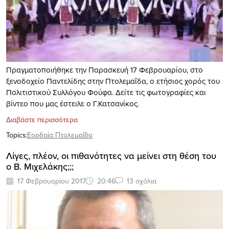
Πραγματοποιήθηκε την Παρασκευή 17 Φεβρουαρίου, στο
ξενοδοχείο Παντελίδης στην Πτολεμαΐδα, ο ετήσιος χορός του
Πολιτιστικού Συλλόγου Φούφα. Δείτε τις φωτογραφίες και
βίντεο που μας έστειλε ο Γ.Κατσανίκος.
Διαβάστε περισσότερα
Topics:
Εορδαία Πτολεμαΐδα
Λίγες, πλέον, οι πιθανότητες να μείνει στη θέση του
ο Β. Μιχελάκης;;;
17 Φεβρουαρίου 2017
20:46
13 σχόλια