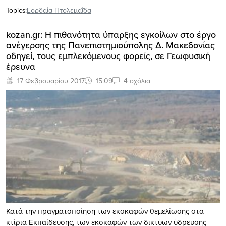
Topics:
Εορδαία Πτολεμαΐδα
kozan.gr: H πιθανότητα ύπαρξης εγκοίλων στο έργο
ανέγερσης της Πανεπιστημιούπολης Δ. Μακεδονίας
οδηγεί, τους εμπλεκόμενους φορείς, σε Γεωφυσική
έρευνα
17 Φεβρουαρίου 2017
15:09
4 σχόλια
Κατά την πραγματοποίηση των εκσκαφών θεμελίωσης στα
κτίρια Εκπαίδευσης, των εκσκαφών των δικτύων ύδρευσης-