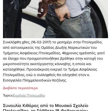
Συνελήφθη χθες, (16-02-2017) το μεσημέρι στην Πτολεμαΐδα,
από αστυνομικούς της Ομάδας Δίωξης Ναρκωτικών του
Τμήματος Ασφάλειας Πτολεμαΐδας, 46χρονος ημεδαπός, γιατί
σε έλεγχο που πραγματοποιήθηκε βρέθηκε στην κατοχή του
μικροποσότητα ακατέργαστης κάνναβης, η οποία και
κατασχέθηκε. Προανάκριση ενεργεί το Τμήμα Ασφάλειας
Πτολεμαΐδας, ενώ ο συλληφθείς θα οδηγηθεί στον κ.
Εισαγγελέα Πλημμελειοδικών Κοζάνης.
Διαβάστε περισσότερα
Topics:
Εορδαία Πτολεμαΐδα
Συναυλία Κιθάρας από το Μουσικό Σχολείο
Πτολεμαΐδας, το Σάββατο 18 Φεβρουαρίου