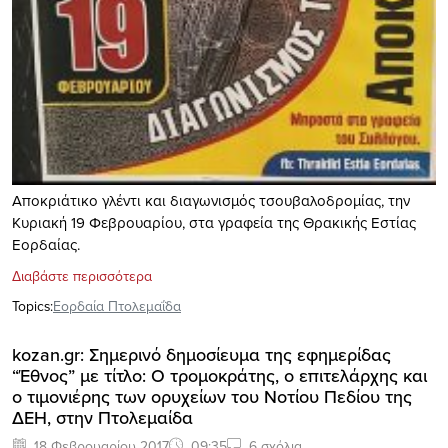
Aποκριάτικο γλέντι και διαγωνισμός τσουβαλοδρομίας, την
Κυριακή 19 Φεβρουαρίου, στα γραφεία της Θρακικής Εστίας
Εορδαίας.
Διαβάστε περισσότερα
Topics:
Εορδαία Πτολεμαΐδα
kozan.gr: Σημερινό δημοσίευμα της εφημερίδας
“Έθνος” με τίτλο: Ο τρομοκράτης, ο επιτελάρχης και
ο τιμονιέρης των ορυχείων του Νοτίου Πεδίου της
ΔΕΗ, στην Πτολεμαίδα
18 Φεβρουαρίου 2017
09:35
6 σχόλια