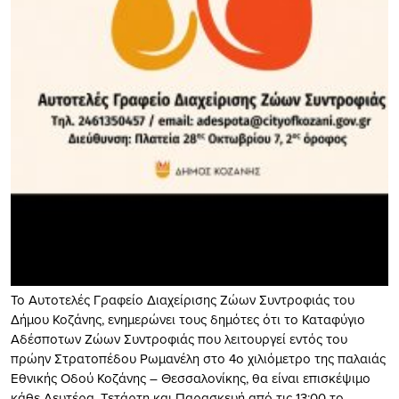
Το Αυτοτελές Γραφείο Διαχείρισης Ζώων Συντροφιάς του
Δήμου Κοζάνης, ενημερώνει τους δημότες ότι το Καταφύγιο
Αδέσποτων Ζώων Συντροφιάς που λειτουργεί εντός του
πρώην Στρατοπέδου Ρωμανέλη στο 4ο χιλιόμετρο της παλαιάς
Εθνικής Οδού Κοζάνης – Θεσσαλονίκης, θα είναι επισκέψιμο
κάθε Δευτέρα, Τετάρτη και Παρασκευή από τις 13:00 το