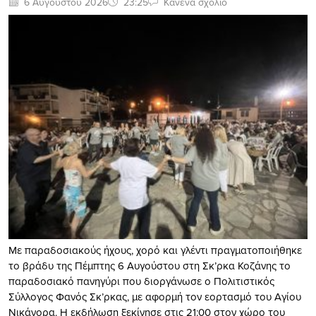
6 Αυγούστου 2026
23:25
Κανένα σχόλιο
Με παραδοσιακούς ήχους, χορό και γλέντι πραγματοποιήθηκε
το βράδυ της Πέμπτης 6 Αυγούστου στη Σκ’ρκα Κοζάνης το
παραδοσιακό πανηγύρι που διοργάνωσε ο Πολιτιστικός
Σύλλογος Φανός Σκ’ρκας, με αφορμή τον εορτασμό του Αγίου
Νικάνορα. Η εκδήλωση ξεκίνησε στις 21:00 στον χώρο του