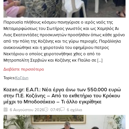
Παρουσία πλήθους κόσμου πανηγύρισε ο ιερός ναός της
Μεταμορφώσεως του Σωτήρος γνωστός και ως Χαμηλός Άι
Λιας Εκατοντάδες προσκυνητών προσήλθαν όπως κάθε χρόνο
από την πόλη της Κοζάνης και τις γύρω περιοχές. Παράλληλα
ανακοινώθηκε και η χειροτονία του εφημέριου πατρος
Νεκτάριου ο οποίος χειροτονήθηκε χθες ο από το
Μητροπολίτη Σερβιών και Κοζάνης κκ Παύλο σε […]
Διαβάστε περισσότερα
Topics:
Κοζάνη
Kozan.gr: Ε.Α.Π.: Νέα έργα άνω των 550.000 ευρώ
στην Π.Ε. Κοζάνης – Από το εκθετήριο του Κρόκου
μέχρι το Μποδοσάκειο – Τι άλλο εγκρίθηκε
6 Αυγούστου 2026
07:45
6 σχόλια