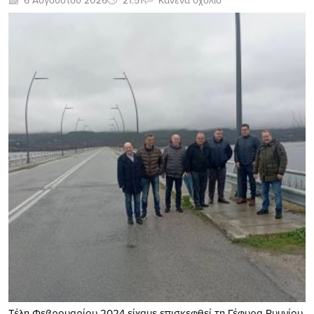
Τέλη Φεβρουαρίου 2024 είχαμε επισκεφθεί τη Γέφυρα Ρυμνίου