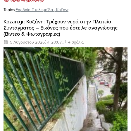
Διαβάστε περισσότερα
Topics:
Εορδαία Πτολεμαΐδα
,
Κοζάνη
Kozan.gr: Κοζάνη: Τρέχουν νερά στην Πλατεία
Συντάγματος – Εικόνες που έστειλε αναγνώστης
(Βίντεο & Φωτογραφίες)
5 Αυγούστου 2026
20:07
4 σχόλια