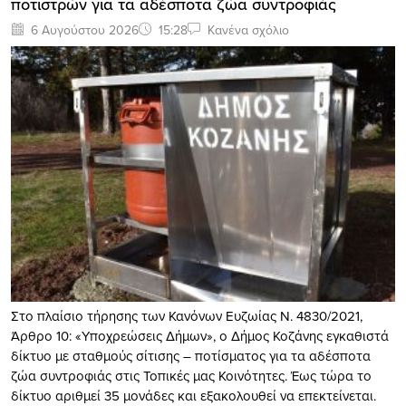
ποτιστρών για τα αδέσποτα ζώα συντροφιάς
6 Αυγούστου 2026
15:28
Κανένα σχόλιο
Στο πλαίσιο τήρησης των Κανόνων Ευζωίας Ν. 4830/2021,
Άρθρο 10: «Υποχρεώσεις Δήμων», ο Δήμος Κοζάνης εγκαθιστά
δίκτυο με σταθμούς σίτισης – ποτίσματος για τα αδέσποτα
ζώα συντροφιάς στις Τοπικές μας Κοινότητες. Έως τώρα το
δίκτυο αριθμεί 35 μονάδες και εξακολουθεί να επεκτείνεται.