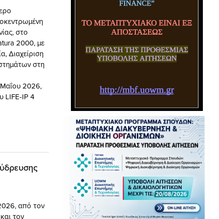
μερο
ποκεντρωμένη
ίας, στο
tura 2000, με
α, Διαχείριση
υστημάτων στη
 Μαΐου 2026,
 LIFE-IP 4
 ύδρευσης
026, από τον
και τον