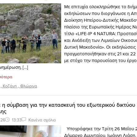
Με επιτυχία ολοκληρώθηκε το διή
εκδηλώσεων που διοργάνωσε η Α
Διοίκηση Ηπείρου-Δυτικής Μακεδον
πλαίσιο της Ευρωπαϊκής Ημέρας Na
τίτλο «LIFE-IP 4 NATURA: Προστασί
και Ανάδειξη των Λιμναίων Οικοσ
Δυτική Μακεδονία». Οι εκδηλώσεις
πραγματοποιήθηκαν στις 21 και 22
με στόχο την παρουσίαση του έργου
νημέρωση, […]
σότερα
,
Κοζάνη
,
Φλώρινα
η σύμβαση για την κατασκευή του εξωτερικού δικτύου
λης
026
13:33
Κανένα σχόλιο
Υπογράφηκε την Τρίτη 26 Μαΐου 2
Δήμαρχο Αμυνταίου, Ιωάννη Λιάση, 