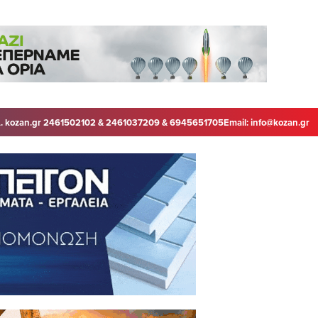
. kozan.gr 2461502102 & 2461037209 & 6945651705
Email:
info@kozan.gr