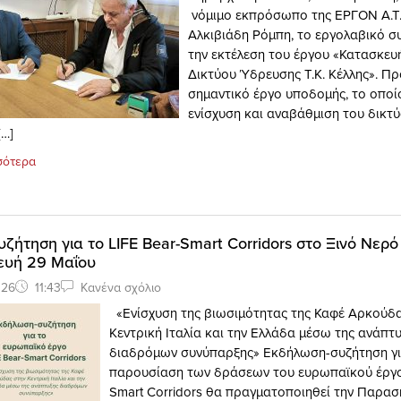
νόμιμο εκπρόσωπο της ΕΡΓΟΝ Α.Τ.Τ
Αλκιβιάδη Ρόμπη, το εργολαβικό σ
την εκτέλεση του έργου «Κατασκευ
Δικτύου Ύδρευσης Τ.Κ. Κέλλης». Πρό
σημαντικό έργο υποδομής, το οποί
ενίσχυση και αναβάθμιση του δικτ
[…]
σότερα
ζήτηση για το LIFE Bear-Smart Corridors στο Ξινό Νερ
ευή 29 Μαΐου
026
11:43
Κανένα σχόλιο
«Ενίσχυση της βιωσιμότητας της Καφέ Αρκούδα
Κεντρική Ιταλία και την Ελλάδα μέσω της ανάπτ
διαδρόμων συνύπαρξης» Εκδήλωση-συζήτηση γι
παρουσίαση των δράσεων του ευρωπαϊκού έργο
Smart Corridors θα πραγματοποιηθεί την Παρα