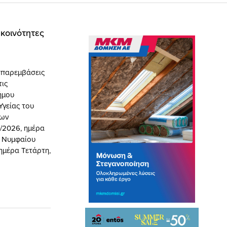
κοινότητες
ι παρεμβάσεις
τις
ήμου
Υγείας του
εων
6/2026, ημέρα
α Νυμφαίου
 ημέρα Τετάρτη,