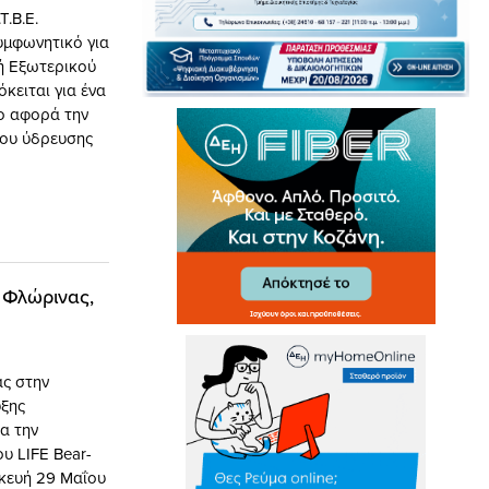
.Β.Ε.
υμφωνητικό για
ή Εξωτερικού
κειται για ένα
ο αφορά την
ύου ύδρευσης
ό Φλώρινας,
ς στην
υξης
α την
υ LIFE Bear-
σκευή 29 Μαΐου