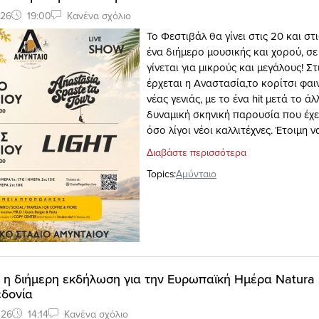
026
19:00
Κανένα σχόλιο
Το Φεστιβάλ θα γίνει στις 20 και στι
ένα διήμερο μουσικής και χορού, σε
γίνεται για μικρούς και μεγάλους! Στ
έρχεται η Αναστασία,το κορίτσι φαι
νέας γενιάς, με το ένα hit μετά το άλ
δυναμική σκηνική παρουσία που έχε
όσο λίγοι νέοι καλλιτέχνες. Έτοιμη να
Διαβάστε περισσότερα
Topics:
Αμύνταιο
 η διήμερη εκδήλωση για την Ευρωπαϊκή Ημέρα Natura
εδονία
026
14:14
Κανένα σχόλιο