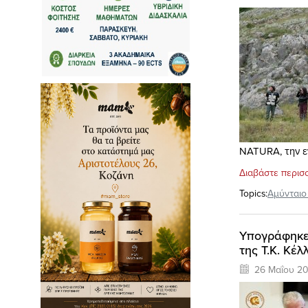
NATURA, την ε
Διαβάστε περισ
Topics:
Αμύνταιο
Υπογράφηκε 
της Τ.Κ. Κέλ
26 Μαΐου 2