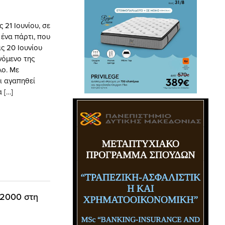
ς 21 Ιουνίου, σε
 ένα πάρτι, που
ις 20 Ιουνίου
νόμενο της
λο. Με
ι αγαπηθεί
 […]
 2000 στη