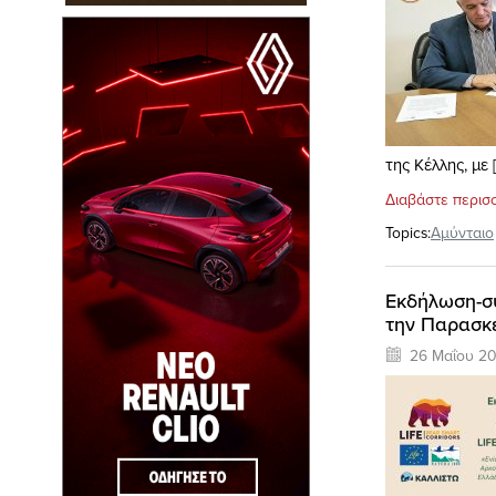
της Κέλλης, με 
Διαβάστε περισ
Topics:
Αμύνταιο
Εκδήλωση-συ
την Παρασκ
26 Μαΐου 2