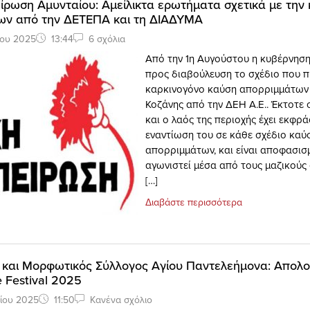
ίρωση Αμυνταίου: Αμείλικτα ερωτήματα σχετικά με την
ων από την ΔΕΤΕΠΑ και τη ΔΙΑΔΥΜΑ
ίου 2025
13:44
6 σχόλια
Από την 1η Αυγούστου η κυβέρνηση
προς διαβούλευση το σχέδιο που 
καρκινογόνο καύση απορριμμάτων 
Κοζάνης από την ΔΕΗ Α.Ε.. Έκτοτε 
και ο λαός της περιοχής έχει εκφρά
εναντίωση του σε κάθε σχέδιο καύ
απορριμμάτων, και είναι αποφασισ
αγωνιστεί μέσα από τους μαζικούς
[…]
Διαβάστε περισσότερα
ς και Μορφωτικός Σύλλογος Αγίου Παντελεήμονα: Απολο
e Festival 2025
ίου 2025
11:50
Κανένα σχόλιο