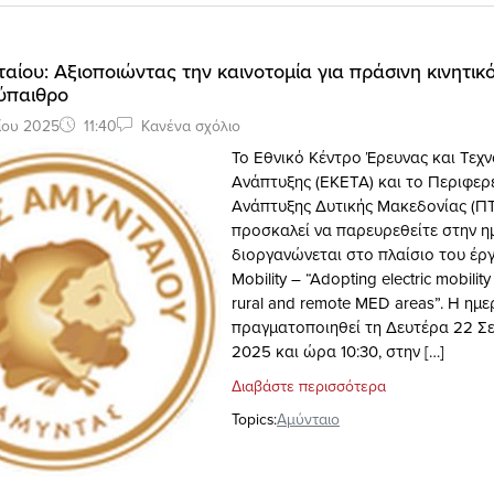
αίου: Αξιοποιώντας την καινοτομία για πράσινη κινητικ
ύπαιθρο
ίου 2025
11:40
Κανένα σχόλιο
Το Εθνικό Κέντρο Έρευνας και Τεχν
Ανάπτυξης (ΕΚΕΤΑ) και το Περιφερ
Ανάπτυξης Δυτικής Μακεδονίας (Π
προσκαλεί να παρευρεθείτε στην η
διοργανώνεται στο πλαίσιο του έρ
Mobility – “Adopting electric mobilit
rural and remote MED areas”. Η ημε
πραγματοποιηθεί τη Δευτέρα 22 Σ
2025 και ώρα 10:30, στην […]
Διαβάστε περισσότερα
Topics:
Αμύνταιο