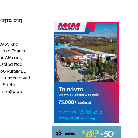
ότητα στη
ολογικής
ειακό Ταμείο
ΤΑ ΔΜ) σας
μερίδα που
γου RuralMED
y in underserved
ρίδα θα
επτεμβρίου