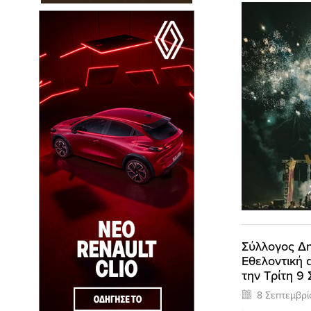
Σύλλογος Δ
Eθελοντική 
την Τρίτη 9
8 Σεπτεμβρ