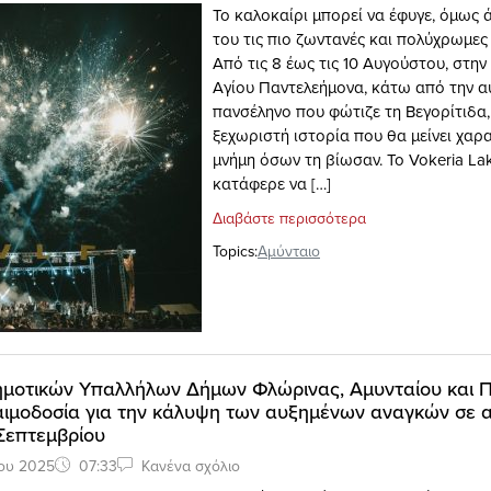
Το καλοκαίρι μπορεί να έφυγε, όμως
του τις πιο ζωντανές και πολύχρωμες
Από τις 8 έως τις 10 Αυγούστου, στην
Αγίου Παντελεήμονα, κάτω από την α
πανσέληνο που φώτιζε τη Βεγορίτιδα,
ξεχωριστή ιστορία που θα μείνει χαρ
μνήμη όσων τη βίωσαν. Το Vokeria Lak
κατάφερε να […]
Διαβάστε περισσότερα
Topics:
Αμύνταιο
ημοτικών Υπαλλήλων Δήμων Φλώρινας, Αμυνταίου και 
αιμοδοσία για την κάλυψη των αυξημένων αναγκών σε α
 Σεπτεμβρίου
ίου 2025
07:33
Κανένα σχόλιο