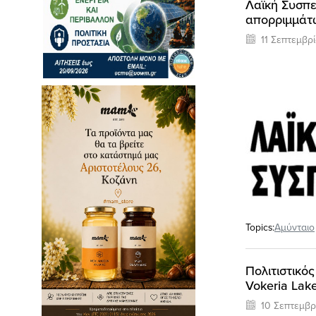
Λαϊκή Συσπε
απορριμμάτ
11 Σεπτεμβρ
Topics:
Αμύνταιο
Πολιτιστικό
Vokeria Lak
10 Σεπτεμβρ