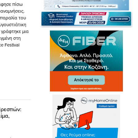
 άφησε πίσω
 αναμνήσεις.
 παραλία του
υγουστιάτικη
 γράφτηκε μια
αγμένη στη
e Festival
Πρεσπών:
ίμα,