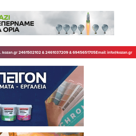
. kozan.gr 2461502102 & 2461037209 & 6945651705
Email:
info@kozan.gr