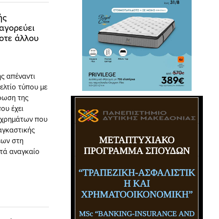
ής
παγορεύει
οτε άλλου
ς απέναντι
ελτίο τύπου με
ρωση της
ου έχει
ν χρημάτων που
αγκαστικής
εων στη
τά αναγκαίο