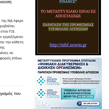
 καύση
 της ΝΔ έφερε
προβλέπει
στην Π.Ε.
οι εργαζόμενοι
σει την κάθετη
σης
μένος να
 φορείς (πάνω
γισμός του