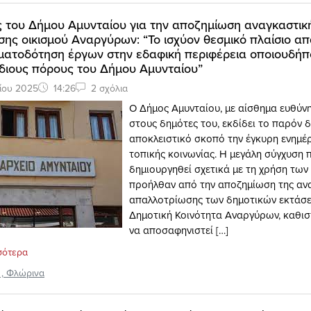
ις του Δήμου Αμυνταίου για την αποζημίωση αναγκαστικ
ης οικισμού Αναργύρων: “Το ισχύον θεσμικό πλαίσιο α
ματοδότηση έργων στην εδαφική περιφέρεια οποιουδήπ
διους πόρους του Δήμου Αμυνταίου”
ίου 2025
14:26
2 σχόλια
Ο Δήμος Αμυνταίου, με αίσθημα ευθύνη
στους δημότες του, εκδίδει το παρόν δ
αποκλειστικό σκοπό την έγκυρη ενημέ
τοπικής κοινωνίας. Η μεγάλη σύγχυση π
δημιουργηθεί σχετικά με τη χρήση τω
προήλθαν από την αποζημίωση της αν
απαλλοτρίωσης των δημοτικών εκτάσ
Δημοτική Κοινότητα Αναργύρων, καθισ
να αποσαφηνιστεί […]
σότερα
,
Φλώρινα