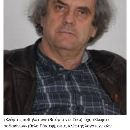
«Κλέφτης ποδηλάτων» (Βιτόριο ντε Σίκα), όχι, «Κλέφτης
ροδακίνων» (Βέλο Ράντεφ), ούτε, κλέφτης λογοτεχνικών