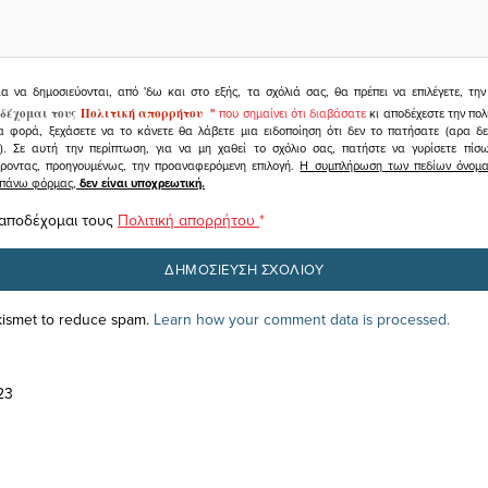
ια να δημοσιεύονται, από 'δω και στο εξής, τα σχόλιά σας, θα πρέπει να επιλέγετε, τ
δέχομαι τους
Πολιτική απορρήτου
"
που σημαίνει ότι διαβάσατε
κι αποδέχεστε την πολ
α φορά, ξεχάσετε να το κάνετε θα λάβετε μια ειδοποίηση ότι δεν το πατήσατε (αρα δ
υ). Σε αυτή την περίπτωση, για να μη χαθεί το σχόλιο σας, πατήστε να γυρίσετε πί
άροντας, προηγουμένως, την προαναφερόμενη επιλογή.
Η συμπλήρωση των πεδίων όνομα,
ραπάνω φόρμας,
δεν είναι υποχρεωτική.
 αποδέχομαι τους
Πολιτική απορρήτου
*
Akismet to reduce spam.
Learn how your comment data is processed.
23