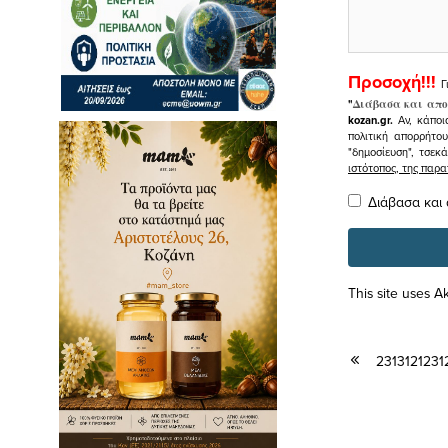
Προσοχή!!!
Γ
"
Διάβασα και απο
kozan.gr.
Αν, κάποι
πολιτική απορρήτο
"δημοσίευση", τσεκ
ιστότοπος, της πα
Διάβασα και
This site uses 
2313121231