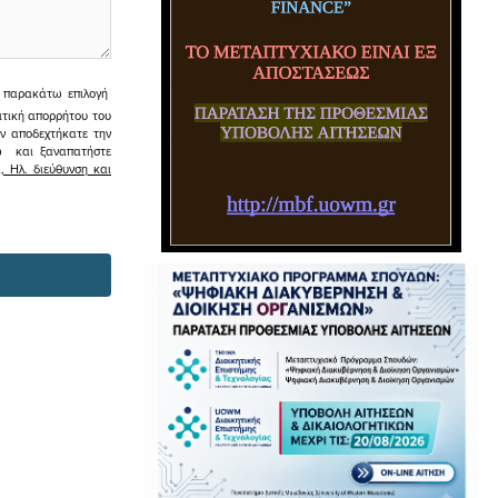
ην παρακάτω επιλογή
ιτική απορρήτου του
εν αποδεχτήκατε την
σω και ξαναπατήστε
 Ηλ. διεύθυνση και