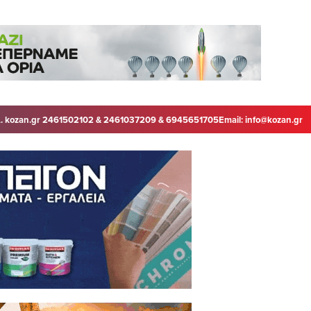
. kozan.gr 2461502102 & 2461037209 & 6945651705
Email:
info@kozan.gr