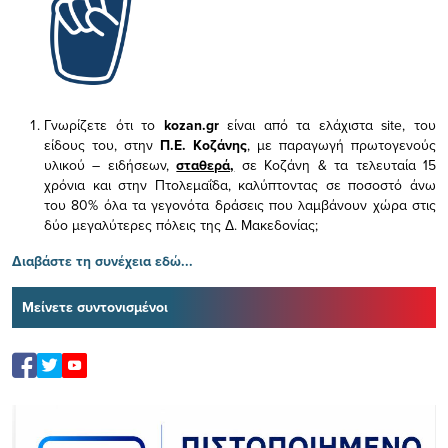
Γνωρίζετε ότι το
kozan.gr
είναι από τα ελάχιστα
site, του
είδους του,
στην
Π.Ε. Κοζάνης
, με παραγωγή πρωτογενούς
υλικού – ειδήσεων,
σταθερά,
σε Κοζάνη & τα τελευταία 15
χρόνια και στην Πτολεμαΐδα, καλύπτοντας σε ποσοστό άνω
του 80% όλα τα γεγονότα δράσεις που λαμβάνουν χώρα στις
δύο μεγαλύτερες πόλεις της Δ. Μακεδονίας;
Διαβάστε τη συνέχεια εδώ...
Μείνετε συντονισμένοι