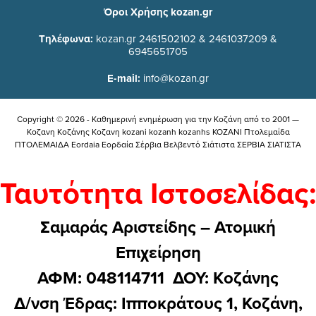
Όροι Χρήσης kozan.gr
Τηλέφωνα:
kozan.gr 2461502102 & 2461037209 &
6945651705
E-mail:
info@kozan.gr
Copyright © 2026 - Καθημερινή ενημέρωση για την Kοζάνη από το 2001 —
Κοζανη Κοζάνης Κοζανη kozani kozanh kozanhs KOZANI Πτολεμαίδα
ΠΤΟΛΕΜΑΙΔΑ Eordaia Εορδαία Σέρβια Βελβεντό Σιάτιστα ΣΕΡΒΙΑ ΣΙΑΤΙΣΤΑ
Ταυτότητα Ιστοσελίδας:
Σαμαράς Αριστείδης – Ατομική
Επιχείρηση
ΑΦΜ: 048114711 ΔΟΥ: Kοζάνης
Δ/νση Έδρας: Ιπποκράτους 1, Κοζάνη,