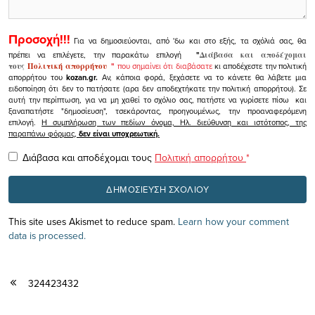
Προσοχή!!!
Για να δημοσιεύονται, από 'δω και στο εξής, τα σχόλιά σας, θα
πρέπει να επιλέγετε, την παρακάτω επιλογή
"
Διάβασα και αποδέχομαι
τους
Πολιτική απορρήτου
"
που σημαίνει ότι διαβάσατε
κι αποδέχεστε την πολιτική
απορρήτου του
kozan.gr.
Αν, κάποια φορά, ξεχάσετε να το κάνετε θα λάβετε μια
ειδοποίηση ότι δεν το πατήσατε (αρα δεν αποδεχτήκατε την πολιτική απορρήτου). Σε
αυτή την περίπτωση, για να μη χαθεί το σχόλιο σας, πατήστε να γυρίσετε πίσω και
ξαναπατήστε "δημοσίευση", τσεκάροντας, προηγουμένως, την προαναφερόμενη
επιλογή.
Η συμπλήρωση των πεδίων όνομα, Ηλ. διεύθυνση και ιστότοπος, της
παραπάνω φόρμας,
δεν είναι υποχρεωτική.
Διάβασα και αποδέχομαι τους
Πολιτική απορρήτου
*
This site uses Akismet to reduce spam.
Learn how your comment
data is processed.
324423432