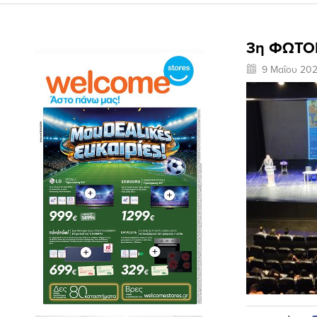
3η ΦΩΤΟ
9 Μαΐου 20