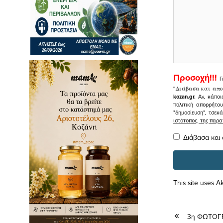
Προσοχή!!!
Γ
"
Διάβασα και απο
kozan.gr.
Αν, κάποι
πολιτική απορρήτο
"δημοσίευση", τσεκ
ιστότοπος, της πα
Διάβασα και
This site uses 
3η ΦΩΤΟΓ