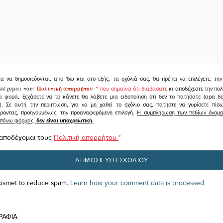
ια να δημοσιεύονται, από 'δω και στο εξής, τα σχόλιά σας, θα πρέπει να επιλέγετε, τ
δέχομαι τους
Πολιτική απορρήτου
"
που σημαίνει ότι διαβάσατε
κι αποδέχεστε την πολ
α φορά, ξεχάσετε να το κάνετε θα λάβετε μια ειδοποίηση ότι δεν το πατήσατε (αρα δ
υ). Σε αυτή την περίπτωση, για να μη χαθεί το σχόλιο σας, πατήστε να γυρίσετε πί
άροντας, προηγουμένως, την προαναφερόμενη επιλογή.
Η συμπλήρωση των πεδίων όνομα,
ραπάνω φόρμας,
δεν είναι υποχρεωτική.
 αποδέχομαι τους
Πολιτική απορρήτου
*
Akismet to reduce spam.
Learn how your comment data is processed.
ΡΑΦΙΑ