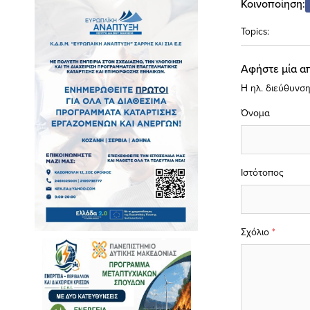
Κοινοποίηση:
Topics:
Αφήστε μία α
Η ηλ. διεύθυνση
Όνομα
Ιστότοπος
Σχόλιο
*