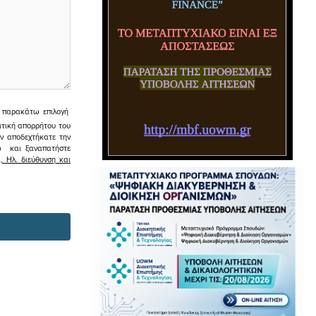
ην παρακάτω επιλογή
ιτική απορρήτου του
εν αποδεχτήκατε την
σω και ξαναπατήστε
 Ηλ. διεύθυνση και