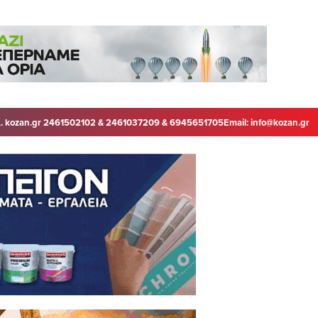
. kozan.gr 2461502102 & 2461037209 & 6945651705
Email:
info@kozan.gr