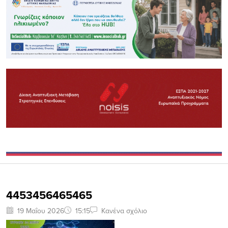
4453456465465
19 Μαΐου 2026
15:15
Κανένα σχόλιο