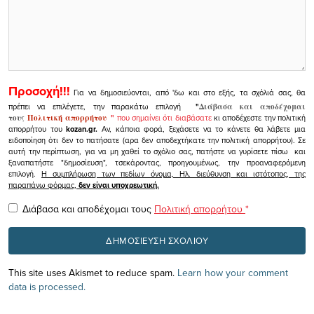
Προσοχή!!!
Για να δημοσιεύονται, από 'δω και στο εξής, τα σχόλιά σας, θα
πρέπει να επιλέγετε, την παρακάτω επιλογή
"
Διάβασα και αποδέχομαι
τους
Πολιτική απορρήτου
"
που σημαίνει ότι διαβάσατε
κι αποδέχεστε την πολιτική
απορρήτου του
kozan.gr.
Αν, κάποια φορά, ξεχάσετε να το κάνετε θα λάβετε μια
ειδοποίηση ότι δεν το πατήσατε (αρα δεν αποδεχτήκατε την πολιτική απορρήτου). Σε
αυτή την περίπτωση, για να μη χαθεί το σχόλιο σας, πατήστε να γυρίσετε πίσω και
ξαναπατήστε "δημοσίευση", τσεκάροντας, προηγουμένως, την προαναφερόμενη
επιλογή.
Η συμπλήρωση των πεδίων όνομα, Ηλ. διεύθυνση και ιστότοπος, της
παραπάνω φόρμας,
δεν είναι υποχρεωτική.
Διάβασα και αποδέχομαι τους
Πολιτική απορρήτου
*
This site uses Akismet to reduce spam.
Learn how your comment
data is processed.