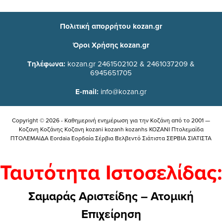
Πολιτική απορρήτου kozan.gr
Όροι Χρήσης kozan.gr
Τηλέφωνα:
kozan.gr 2461502102 & 2461037209 &
6945651705
E-mail:
info@kozan.gr
Copyright © 2026 - Καθημερινή ενημέρωση για την Kοζάνη από το 2001 —
Κοζανη Κοζάνης Κοζανη kozani kozanh kozanhs KOZANI Πτολεμαίδα
ΠΤΟΛΕΜΑΙΔΑ Eordaia Εορδαία Σέρβια Βελβεντό Σιάτιστα ΣΕΡΒΙΑ ΣΙΑΤΙΣΤΑ
Ταυτότητα Ιστοσελίδας:
Σαμαράς Αριστείδης – Ατομική
Επιχείρηση