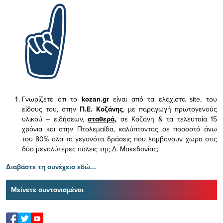
Γνωρίζετε ότι το
kozan.gr
είναι από τα ελάχιστα
site, του
είδους του,
στην
Π.Ε. Κοζάνης
, με παραγωγή πρωτογενούς
υλικού – ειδήσεων,
σταθερά,
σε Κοζάνη & τα τελευταία 15
χρόνια και στην Πτολεμαΐδα, καλύπτοντας σε ποσοστό άνω
του 80% όλα τα γεγονότα δράσεις που λαμβάνουν χώρα στις
δύο μεγαλύτερες πόλεις της Δ. Μακεδονίας;
Διαβάστε τη συνέχεια εδώ...
Μείνετε συντονισμένοι