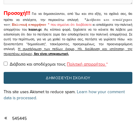
Προσοχή!!!
Για να δημοσιεύονται, από 'δω και στο εξής, τα σχόλιά σας, θα
πρέπει να επιλέγετε, την παρακάτω επιλογή
"
Διάβασα και αποδέχομαι
τους
Πολιτική απορρήτου
"
που σημαίνει ότι διαβάσατε
κι αποδέχεστε την πολιτική
απορρήτου του
kozan.gr.
Αν, κάποια φορά, ξεχάσετε να το κάνετε θα λάβετε μια
ειδοποίηση ότι δεν το πατήσατε (αρα δεν αποδεχτήκατε την πολιτική απορρήτου). Σε
αυτή την περίπτωση, για να μη χαθεί το σχόλιο σας, πατήστε να γυρίσετε πίσω και
ξαναπατήστε "δημοσίευση", τσεκάροντας, προηγουμένως, την προαναφερόμενη
επιλογή.
Η συμπλήρωση των πεδίων όνομα, Ηλ. διεύθυνση και ιστότοπος, της
παραπάνω φόρμας,
δεν είναι υποχρεωτική.
Διάβασα και αποδέχομαι τους
Πολιτική απορρήτου
*
This site uses Akismet to reduce spam.
Learn how your comment
data is processed.
545445