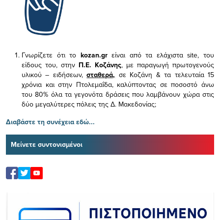
Γνωρίζετε ότι το
kozan.gr
είναι από τα ελάχιστα
site, του
είδους του,
στην
Π.Ε. Κοζάνης
, με παραγωγή πρωτογενούς
υλικού – ειδήσεων,
σταθερά,
σε Κοζάνη & τα τελευταία 15
χρόνια και στην Πτολεμαΐδα, καλύπτοντας σε ποσοστό άνω
του 80% όλα τα γεγονότα δράσεις που λαμβάνουν χώρα στις
δύο μεγαλύτερες πόλεις της Δ. Μακεδονίας;
Διαβάστε τη συνέχεια εδώ...
Μείνετε συντονισμένοι