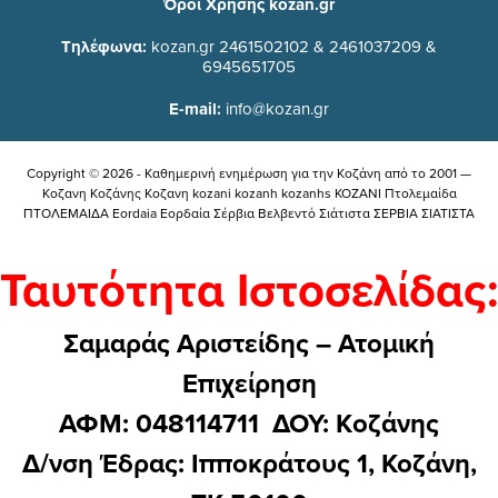
Όροι Χρήσης kozan.gr
Τηλέφωνα:
kozan.gr 2461502102 & 2461037209 &
6945651705
E-mail:
info@kozan.gr
Copyright © 2026 - Καθημερινή ενημέρωση για την Kοζάνη από το 2001 —
Κοζανη Κοζάνης Κοζανη kozani kozanh kozanhs KOZANI Πτολεμαίδα
ΠΤΟΛΕΜΑΙΔΑ Eordaia Εορδαία Σέρβια Βελβεντό Σιάτιστα ΣΕΡΒΙΑ ΣΙΑΤΙΣΤΑ
Ταυτότητα Ιστοσελίδας:
Σαμαράς Αριστείδης – Ατομική
Επιχείρηση
ΑΦΜ: 048114711 ΔΟΥ: Kοζάνης
Δ/νση Έδρας: Ιπποκράτους 1, Κοζάνη,