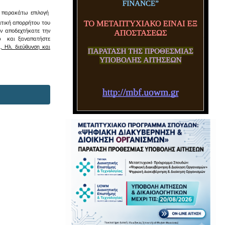
ην παρακάτω επιλογή
ιτική απορρήτου του
εν αποδεχτήκατε την
σω και ξαναπατήστε
 Ηλ. διεύθυνση και