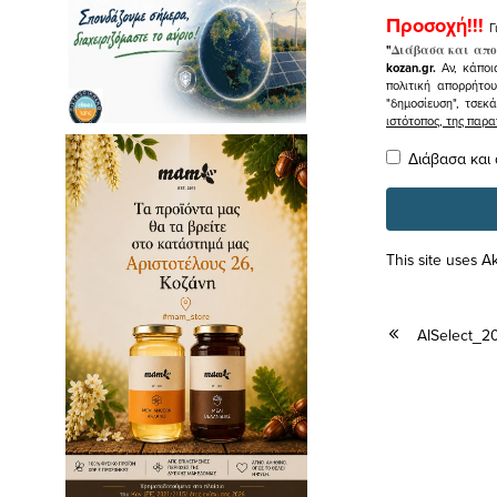
Προσοχή!!!
Γ
"
Διάβασα και απο
kozan.gr.
Αν, κάποι
πολιτική απορρήτο
"δημοσίευση", τσεκ
ιστότοπος, της πα
Διάβασα και
This site uses 
AISelect_