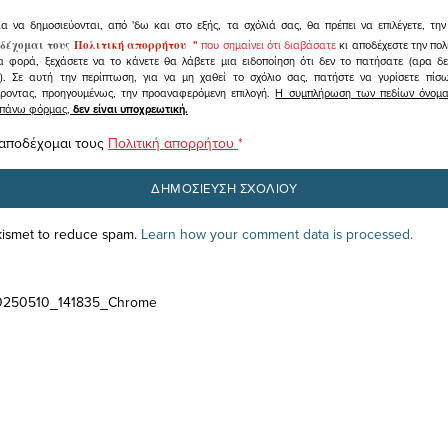
ια να δημοσιεύονται, από 'δω και στο εξής, τα σχόλιά σας, θα πρέπει να επιλέγετε, τ
δέχομαι τους
Πολιτική απορρήτου
"
που σημαίνει ότι διαβάσατε
κι αποδέχεστε την πολ
α φορά, ξεχάσετε να το κάνετε θα λάβετε μια ειδοποίηση ότι δεν το πατήσατε (αρα δ
υ). Σε αυτή την περίπτωση, για να μη χαθεί το σχόλιο σας, πατήστε να γυρίσετε πί
άροντας, προηγουμένως, την προαναφερόμενη επιλογή.
Η συμπλήρωση των πεδίων όνομα,
ραπάνω φόρμας,
δεν είναι υποχρεωτική.
 αποδέχομαι τους
Πολιτική απορρήτου
*
Akismet to reduce spam.
Learn how your comment data is processed.
20250510_141835_Chrome