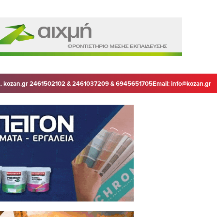
. kozan.gr 2461502102 & 2461037209 & 6945651705
Email:
info@kozan.gr