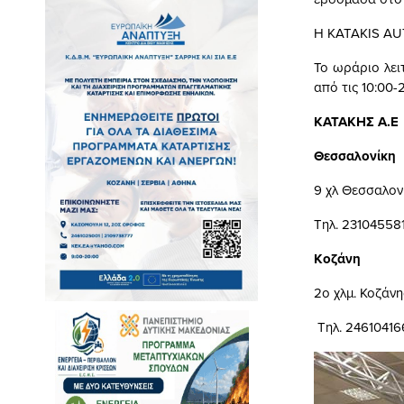
Η KATAKIS AUT
Το ωράριο λει
από τις 10:00-2
ΚΑΤΑΚΗΣ Α.Ε
Θεσσαλονίκη
9 χλ Θεσσαλον
Τηλ. 231045581
Κοζάνη
2ο χλμ. Κοζάνη
Τηλ. 24610416