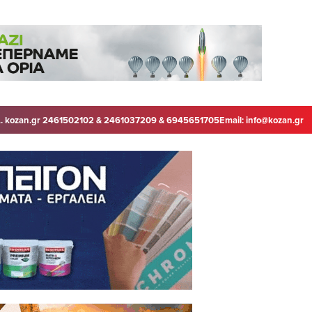
. kozan.gr 2461502102 & 2461037209 & 6945651705
Email:
info@kozan.gr