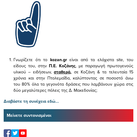
Γνωρίζετε ότι το
kozan.gr
είναι από τα ελάχιστα
site, του
είδους του,
στην
Π.Ε. Κοζάνης
, με παραγωγή πρωτογενούς
υλικού – ειδήσεων,
σταθερά,
σε Κοζάνη & τα τελευταία 15
χρόνια και στην Πτολεμαΐδα, καλύπτοντας σε ποσοστό άνω
του 80% όλα τα γεγονότα δράσεις που λαμβάνουν χώρα στις
δύο μεγαλύτερες πόλεις της Δ. Μακεδονίας;
Διαβάστε τη συνέχεια εδώ...
Μείνετε συντονισμένοι