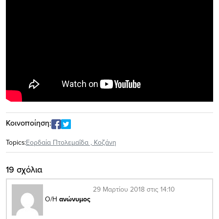
Κοινοποίηση:
Topics:
Εορδαία Πτολεμαΐδα
,
Κοζάνη
19 σχόλια
29 Μαρτίου 2018 στις 14:10
Ο/Η
ανώνυμος