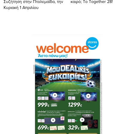
Συζήτηση στην Πτολεμαΐδα, την
καιρό; Tο Τogether 28!
Κυριακή 1 Απριλίου