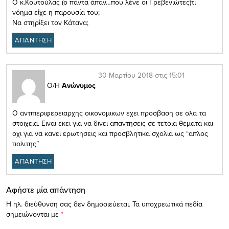
Ο κ.Κουτούλας (ο πάντα άπαν…που λένε οι Γρεβενιώτες)τι
νόημα είχε η παρουσία του;
Να στηρίξει τον Κάτανα;
ΑΠΑΝΤΗΣΗ
30 Μαρτίου 2018 στις 15:01
Ο/Η
Ανώνυμος
O αντιπεριφερειαρχης οικονομικων εχει προσβαση σε ολα τα
στοιχεια. Ειναι εκει για να δινει απαντησεις σε τετοια θεματα και
οχι για να κανει ερωτησεις και προσβλητικα σχολια ως “απλος
πολιτης”
ΑΠΑΝΤΗΣΗ
Αφήστε μία απάντηση
Η ηλ. διεύθυνση σας δεν δημοσιεύεται.
Τα υποχρεωτικά πεδία
σημειώνονται με
*