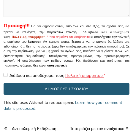
Προσοχή!!!
Για να δημοσιεύονται, από 'δω και στο εξής, τα σχόλιά σας, θα
πρέπει να επιλέγετε, την παρακάτω επιλογή
"
Διάβασα και αποδέχομαι
τους
Πολιτική απορρήτου
"
που σημαίνει ότι διαβάσατε
κι αποδέχεστε την πολιτική
απορρήτου του
kozan.gr.
Αν, κάποια φορά, ξεχάσετε να το κάνετε θα λάβετε μια
ειδοποίηση ότι δεν το πατήσατε (αρα δεν αποδεχτήκατε την πολιτική απορρήτου). Σε
αυτή την περίπτωση, για να μη χαθεί το σχόλιο σας, πατήστε να γυρίσετε πίσω και
ξαναπατήστε "δημοσίευση", τσεκάροντας, προηγουμένως, την προαναφερόμενη
επιλογή.
Η συμπλήρωση των πεδίων όνομα, Ηλ. διεύθυνση και ιστότοπος, της
παραπάνω φόρμας,
δεν είναι υποχρεωτική.
Διάβασα και αποδέχομαι τους
Πολιτική απορρήτου
*
This site uses Akismet to reduce spam.
Learn how your comment
data is processed.
Αντιπολεμική Εκδήλωση-
Τι ταιριάζει με τον ανοιξιάτικο