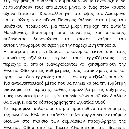
Συγκεκριμένα, οι δύο νέοι σταθμοί διοδίων που σχεδιάζεται να
λειτουργήσουν τους επόμενους μήνες, ο ένας στον κάθετο
άξονα Σιάτιστας- Κρυσταλλοπηγής στο ύψος του Αλιάκμονα
και ο άλλος στον άξονα Παναγιάς-Κοζάνης στο ύψος του
Βενέτικου, περικλείουν μια πολύ μικρή περιοχή της Δυτικής
Μακεδονίας, διάσπαρτη από κοινότητες και οικισμούς,
αυξάνοντας δυσανάλογα το κόστος χρήσης του
αυτοκινητοδρόμου σε σχέση με την παρεχόμενη υπηρεσία.
Η απόφαση αυτή επιβαρύνει οικονομικά, εκτός από τους
επισκέπτες-ταξιδιώτες, κυρίως τους εργαζόμενους της
περιοχής οι οποίοι εξαναγκάζονται να χρησιμοποιούν την
Εγνατία Οδό για τις καθημερινές τους μετακινήσεις από και
προς τον τόπο εργασίας τους. Η ανωτέρω εξέλιξη αποτελεί
ένα αντιαναπτυξιακό μέτρο που θα πλήξει καίρια την ευρύτερη
οικονομία της περιοχής, καθώς παράλληλα με τις αυξημένες
τιμές των καυσίμων, με τη λειτουργία νέων σταθμών διοδίων
θα αυξηθεί και το κόστος χρήσης της Εγνατίας Οδού.
Το περασμένο καλοκαίρι, σε μια προσπάθεια τροποποίησης
της ανωτέρω ΚΥΑ που επιβάλλει τη λειτουργία νέων σταθμών
διοδίων στο πλαίσιο των συμβάσεων παραχώρησης της
Εγνατίας Οδού από το Ταμείο Αξιοποίησης της Ιδιωτικής