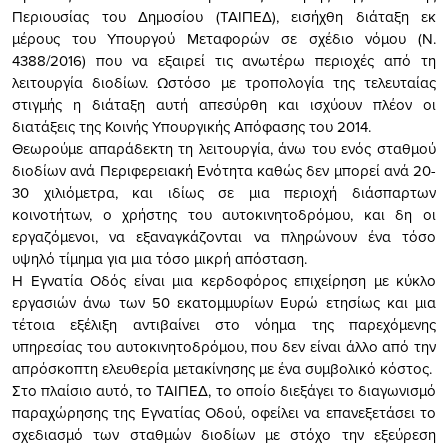
Περιουσίας του Δημοσίου (ΤΑΙΠΕΔ), εισήχθη διάταξη εκ
μέρους του Υπουργού Μεταφορών σε σχέδιο νόμου (Ν.
4388/2016) που να εξαιρεί τις ανωτέρω περιοχές από τη
λειτουργία διοδίων. Ωστόσο με τροπολογία της τελευταίας
στιγμής η διάταξη αυτή απεσύρθη και ισχύουν πλέον οι
διατάξεις της Κοινής Υπουργικής Απόφασης του 2014.
Θεωρούμε απαράδεκτη τη λειτουργία, άνω του ενός σταθμού
διοδίων ανά Περιφερειακή Ενότητα καθώς δεν μπορεί ανά 20-
30 χιλιόμετρα, και ιδίως σε μια περιοχή διάσπαρτων
κοινοτήτων, ο χρήστης του αυτοκινητοδρόμου, και δη οι
εργαζόμενοι, να εξαναγκάζονται να πληρώνουν ένα τόσο
υψηλό τίμημα για μια τόσο μικρή απόσταση.
Η Εγνατία Οδός είναι μια κερδοφόρος επιχείρηση με κύκλο
εργασιών άνω των 50 εκατομμυρίων Ευρώ ετησίως και μια
τέτοια εξέλιξη αντιβαίνει στο νόημα της παρεχόμενης
υπηρεσίας του αυτοκινητοδρόμου, που δεν είναι άλλο από την
απρόσκοπτη ελευθερία μετακίνησης με ένα συμβολικό κόστος.
Στο πλαίσιο αυτό, το ΤΑΙΠΕΔ, το οποίο διεξάγει το διαγωνισμό
παραχώρησης της Εγνατίας Οδού, οφείλει να επανεξετάσει το
σχεδιασμό των σταθμών διοδίων με στόχο την εξεύρεση