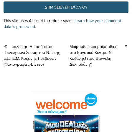
This site uses Akismet to reduce spam.
Learn how your comment
data is processed.
kozan.gr: Η κοπή πίτας
Μαϊμούδες και μαϊμουδιές
-Γενική συνέλευση του Ν.Τ. της
στο Εργατικό Κέντρο Ν.
Ε.Ε.Τ.Ε.Μ. Κοζάνης-Γρεβενών
Κοζάνης! (του Βαγγέλη
(Φωτογραφίες-Βίντεο)
Δεληολάνη*)