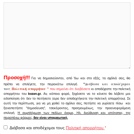
Προσοχή!!!
Για να δημοσιεύονται, από 'δω και στο εξής, τα σχόλιά σας, θα
πρέπει να επιλέγετε, την παρακάτω επιλογή
"
Διάβασα και αποδέχομαι
τους
Πολιτική απορρήτου
"
που σημαίνει ότι διαβάσατε
κι αποδέχεστε την πολιτική
απορρήτου του
kozan.gr.
Αν, κάποια φορά, ξεχάσετε να το κάνετε θα λάβετε μια
ειδοποίηση ότι δεν το πατήσατε (αρα δεν αποδεχτήκατε την πολιτική απορρήτου). Σε
αυτή την περίπτωση, για να μη χαθεί το σχόλιο σας, πατήστε να γυρίσετε πίσω και
ξαναπατήστε "δημοσίευση", τσεκάροντας, προηγουμένως, την προαναφερόμενη
επιλογή.
Η συμπλήρωση των πεδίων όνομα, Ηλ. διεύθυνση και ιστότοπος, της
παραπάνω φόρμας,
δεν είναι υποχρεωτική.
Διάβασα και αποδέχομαι τους
Πολιτική απορρήτου
*