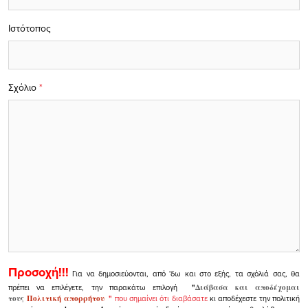
Ιστότοπος
Σχόλιο
*
Προσοχή!!!
Για να δημοσιεύονται, από 'δω και στο εξής, τα σχόλιά σας, θα
πρέπει να επιλέγετε, την παρακάτω επιλογή
"
Διάβασα και αποδέχομαι
τους
Πολιτική απορρήτου
"
που σημαίνει ότι διαβάσατε
κι αποδέχεστε την πολιτική