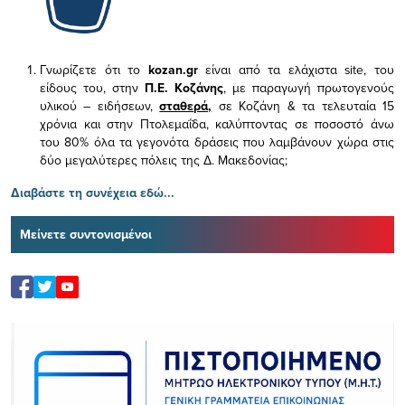
Γνωρίζετε ότι το
kozan.gr
είναι από τα ελάχιστα
site, του
είδους του,
στην
Π.Ε. Κοζάνης
, με παραγωγή πρωτογενούς
υλικού – ειδήσεων,
σταθερά,
σε Κοζάνη & τα τελευταία 15
χρόνια και στην Πτολεμαΐδα, καλύπτοντας σε ποσοστό άνω
του 80% όλα τα γεγονότα δράσεις που λαμβάνουν χώρα στις
δύο μεγαλύτερες πόλεις της Δ. Μακεδονίας;
Διαβάστε τη συνέχεια εδώ...
Μείνετε συντονισμένοι