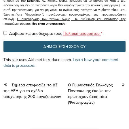
απορρήτου του
kozan.gr.
Αν, κάποια φορά, ξεχάσετε να το κάνετε θα λάβετε μια
ειδοποίηση ότι δεν το πατήσατε (αρα δεν αποδεχτήκατε την πολιτική απορρήτου). Σε
αυτή την περίπτωση, για να μη χαθεί το σχόλιο σας, πατήστε να γυρίσετε πίσω και
ξαναπατήστε "δημοσίευση", τσεκάροντας, προηγουμένως, την προαναφερόμενη
επιλογή.
Η συμπλήρωση των πεδίων όνομα, Ηλ. διεύθυνση και ιστότοπος, της
παραπάνω φόρμας,
δεν είναι υποχρεωτική.
Διάβασα και αποδέχομαι τους
Πολιτική απορρήτου
*
This site uses Akismet to reduce spam.
Learn how your comment
data is processed.
Σήμερα αποφασίζει το ΔΣ
Ο Γυμναστικός Σύλλογος
της ΔΕΗ για το σχέδιο
Ποντοκωμης έκοψε την
αποχώρησης 200 εργαζομένων
πρωτοχρονιάτικη πίτα
(Φωτογραφίες)