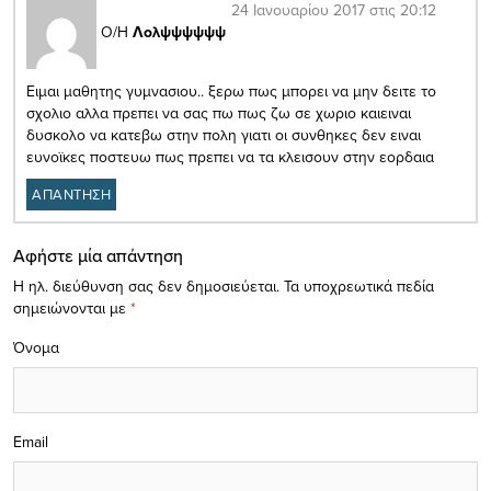
24 Ιανουαρίου 2017 στις 20:12
Ο/Η
Λολψψψψψψ
Ειμαι μαθητης γυμνασιου.. ξερω πως μπορει να μην δειτε το
σχολιο αλλα πρεπει να σας πω πως ζω σε χωριο καιειναι
δυσκολο να κατεβω στην πολη γιατι οι συνθηκες δεν ειναι
ευνοϊκες ποστευω πως πρεπει να τα κλεισουν στην εορδαια
ΑΠΑΝΤΗΣΗ
Αφήστε μία απάντηση
Η ηλ. διεύθυνση σας δεν δημοσιεύεται.
Τα υποχρεωτικά πεδία
σημειώνονται με
*
Όνομα
Email