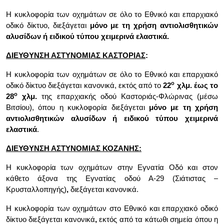
Η κυκλοφορία των οχημάτων σε όλο το
Εθνικό και
επαρχιακό
οδικό δίκτυο,
διεξάγεται
μόνο με τη χρήση
αντιολισθητικών
αλυσίδων
ή ειδικού τύπου χειμερινά ελαστικά.
ΔΙΕΥΘΥΝΣΗ ΑΣΤΥΝΟΜΙΑΣ ΚΑΣΤΟΡΙΑΣ
:
Η κυκλοφορία των οχημάτων σε όλο το Εθνικό και επαρχιακό
ο
οδικό δίκτυο
διεξάγεται κανονικά, εκτός από
το
22
χλμ. έως το
ο
28
χλμ.
της επαρχιακής οδού Καστοριάς-Φλώρινας (μέσω
Βιτσίου)
, όπου η κυκλοφορία διεξάγεται
μόνο με τη χρήση
αντιολισθητικών αλυσίδων
ή ειδικού τύπου χειμερινά
ελαστικά
.
ΔΙΕΥΘΥΝΣΗ ΑΣΤΥΝΟΜΙΑΣ ΚΟΖΑΝΗΣ
:
Η κυκλοφορία των οχημάτων στην Εγνατία Οδό και στον
κάθετο άξονα της Εγνατίας οδού Α-29 (Σιάτιστας –
Κρυσταλλοπηγής)
,
διεξάγεται κανονικά.
Η κυκλοφορία των οχημάτων στο Εθνικό και επαρχιακό οδικό
δίκτυο διεξάγεται κανονικά
,
εκτός από τα κάτωθι σημεία όπου η