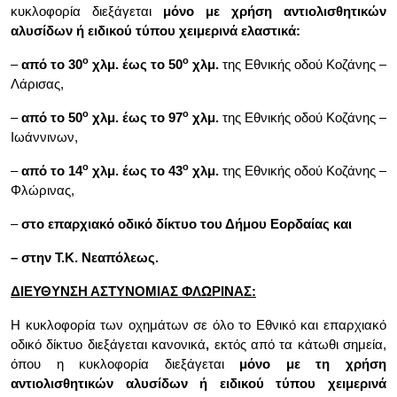
κυκλοφορία διεξάγεται
μόνο με χρήση
αντιολισθητικών
αλυσίδων
ή ειδικού τύπου χειμερινά ελαστικά:
ο
ο
–
από το
30
χλμ. έως το 50
χλμ.
της Εθνικής οδού
Κοζάνης –
Λάρισας,
ο
ο
–
από το
50
χλμ. έως το 97
χλμ.
της Εθνικής οδού Κοζάνης –
Ιωάννινων,
ο
ο
–
από το
14
χλμ. έως το 43
χλμ.
της Εθνικής οδού Κοζάνης –
Φλώρινας,
–
στο
επαρχιακό οδικό δίκτυο του Δήμου Εορδαίας και
– στην
Τ.Κ. Νεαπόλεως.
ΔΙΕΥΘΥΝΣΗ
ΑΣΤΥΝΟΜΙΑΣ
ΦΛΩΡΙΝΑΣ:
Η κυκλοφορία των οχημάτων σε όλο το Εθνικό και επαρχιακό
οδικό δίκτυο διεξάγεται κανονικά
,
εκτός από τα κάτωθι σημεία,
όπου η κυκλοφορία διεξάγεται
μόνο με τη χρήση
αντιολισθητικών αλυσίδων ή ειδικού τύπου χειμερινά