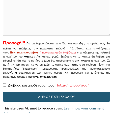
Προσοχή!!!
Για να δημοσιεύονται, από 'δω και στο εξής, τα σχόλιά σας, θα
πρέπει να επιλέγετε, την παρακάτω επιλογή
"
Διάβασα και αποδέχομαι
τους
Πολιτική απορρήτου
"
που σημαίνει ότι διαβάσατε
κι αποδέχεστε την πολιτική
απορρήτου του
kozan.gr.
Αν, κάποια φορά, ξεχάσετε να το κάνετε θα λάβετε μια
ειδοποίηση ότι δεν το πατήσατε (αρα δεν αποδεχτήκατε την πολιτική απορρήτου). Σε
αυτή την περίπτωση, για να μη χαθεί το σχόλιο σας, πατήστε να γυρίσετε πίσω και
ξαναπατήστε "δημοσίευση", τσεκάροντας, προηγουμένως, την προαναφερόμενη
επιλογή.
Η συμπλήρωση των πεδίων όνομα, Ηλ. διεύθυνση και ιστότοπος, της
παραπάνω φόρμας,
δεν είναι υποχρεωτική.
Διάβασα και αποδέχομαι τους
Πολιτική απορρήτου
*
This site uses Akismet to reduce spam.
Learn how your comment