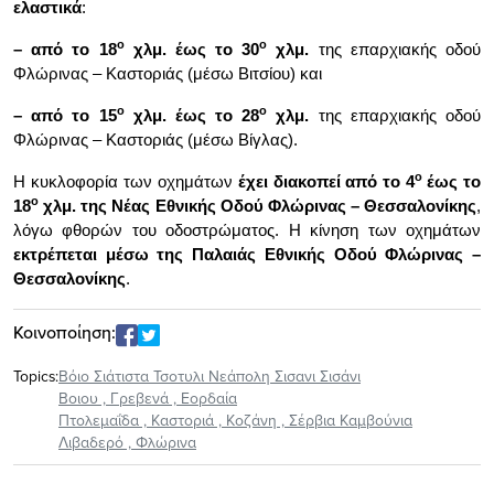
ελαστικά
:
ο
ο
– από το 18
χλμ. έως το 30
χλμ.
της
επαρχιακής
οδού
Φλώρινας – Καστοριάς (μέσω Βιτσίου) και
ο
ο
– από το 15
χλμ. έως το 28
χλμ.
της
επαρχιακής
οδού
Φλώρινας – Καστοριάς (μέσω Βίγλας).
ο
Η κυκλοφορία των οχημάτων
έχει διακοπεί από το 4
έως το
ο
18
χλμ. της Νέας Εθνικής Οδού Φλώρινας – Θεσσαλονίκης
,
λόγω φθορών του οδοστρώματος. Η κίνηση των οχημάτων
εκτρέπεται μέσω της Παλαιάς Εθνικής Οδού Φλώρινας –
Θεσσαλονίκης
.
Κοινοποίηση:
Topics:
Βόιο Σιάτιστα Τσοτυλι Νεάπολη Σισανι Σισάνι
Βοιου
,
Γρεβενά
,
Εορδαία
Πτολεμαΐδα
,
Καστοριά
,
Κοζάνη
,
Σέρβια Καμβούνια
Λιβαδερό
,
Φλώρινα