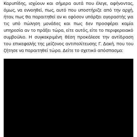
Καρυπίδης, ισχύουν και σήμερα αυτά που έλεγε, αφήνοντας,
όμως, να εννοηθεί, πως, αυτό που υποστήριζε από την αρχή,
ήταν, πως θα παραιτηθεί αν κι εφόσον υπάρξει αγοραστής για
τις υπό πώληση μονάδες και πως δεν προσφέρει καμία
υπηρεσία αν το πράξει τώρα, είτε αυτός, είτε το περιφερειακό
συμβούλιο. H συγκεκριμένη θέση προκάλεσε την αντίδραση
του επικεφαλής της μείζονος αντιπολίτευσης Γ. Δακή, που του
ζήτησε να παραιτηθεί τώρα. Δείτε το σχετικό απόσπασμα: