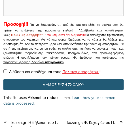
Προσοχή!!!
Για να δημοσιεύονται, από 'δω και στο εξής, τα σχόλιά σας, θα
πρέπει να επιλέγετε, την παρακάτω επιλογή
"
Διάβασα και αποδέχομαι
τους
Πολιτική απορρήτου
"
που σημαίνει ότι διαβάσατε
κι αποδέχεστε την πολιτική
απορρήτου του
kozan.gr.
Αν, κάποια φορά, ξεχάσετε να το κάνετε θα λάβετε μια
ειδοποίηση ότι δεν το πατήσατε (αρα δεν αποδεχτήκατε την πολιτική απορρήτου). Σε
αυτή την περίπτωση, για να μη χαθεί το σχόλιο σας, πατήστε να γυρίσετε πίσω και
ξαναπατήστε "δημοσίευση", τσεκάροντας, προηγουμένως, την προαναφερόμενη
επιλογή.
Η συμπλήρωση των πεδίων όνομα, Ηλ. διεύθυνση και ιστότοπος, της
παραπάνω φόρμας,
δεν είναι υποχρεωτική.
Διάβασα και αποδέχομαι τους
Πολιτική απορρήτου
*
This site uses Akismet to reduce spam.
Learn how your comment
data is processed.
kozan.gr: Η δήλωση του Γ.
kozan.gr: Φ. Κεχαγιάς σε Π.