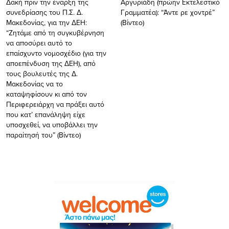
Δακή πριν την έναρξη της
Αργυριάδη (πρώην Εκτελεστικό
συνεδρίασης του Π.Σ. Δ.
Γραμματέα): “Άντε ρε χοντρέ”
Μακεδονίας, για την ΔΕΗ:
(Βίντεο)
“Ζητάμε από τη συγκυβέρνηση
να αποσύρει αυτό το
επαίσχυντο νομοσχέδιο (για την
αποεπένδυση της ΔΕΗ), από
τους βουλευτές της Δ.
Μακεδονίας να το
καταψηφίσουν κι από τον
Περιφερειάρχη να πράξει αυτό
που κατ’ επανάληψη είχε
υποσχεθεί, να υποβάλλει την
παραίτησή του” (Βίντεο)