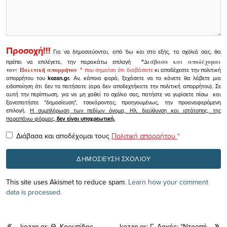
Προσοχή!!!
Για να δημοσιεύονται, από 'δω και στο εξής, τα σχόλιά σας, θα
πρέπει να επιλέγετε, την παρακάτω επιλογή
"
Διάβασα και αποδέχομαι
τους
Πολιτική απορρήτου
"
που σημαίνει ότι διαβάσατε
κι αποδέχεστε την πολιτική
απορρήτου του
kozan.gr.
Αν, κάποια φορά, ξεχάσετε να το κάνετε θα λάβετε μια
ειδοποίηση ότι δεν το πατήσατε (αρα δεν αποδεχτήκατε την πολιτική απορρήτου). Σε
αυτή την περίπτωση, για να μη χαθεί το σχόλιο σας, πατήστε να γυρίσετε πίσω και
ξαναπατήστε "δημοσίευση", τσεκάροντας, προηγουμένως, την προαναφερόμενη
επιλογή.
Η συμπλήρωση των πεδίων όνομα, Ηλ. διεύθυνση και ιστότοπος, της
παραπάνω φόρμας,
δεν είναι υποχρεωτική.
Διάβασα και αποδέχομαι τους
Πολιτική απορρήτου
*
This site uses Akismet to reduce spam.
Learn how your comment
data is processed.
kozan.gr: Θ. Καρυπίδης,
kozan.gr: Γ. Δακής: “Nτροπή