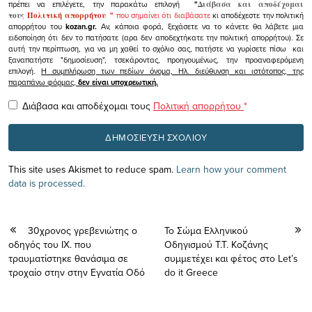
πρέπει να επιλέγετε, την παρακάτω επιλογή
"
Διάβασα και αποδέχομαι
τους
Πολιτική απορρήτου
"
που σημαίνει ότι διαβάσατε
κι αποδέχεστε την πολιτική
απορρήτου του
kozan.gr.
Αν, κάποια φορά, ξεχάσετε να το κάνετε θα λάβετε μια
ειδοποίηση ότι δεν το πατήσατε (αρα δεν αποδεχτήκατε την πολιτική απορρήτου). Σε
αυτή την περίπτωση, για να μη χαθεί το σχόλιο σας, πατήστε να γυρίσετε πίσω και
ξαναπατήστε "δημοσίευση", τσεκάροντας, προηγουμένως, την προαναφερόμενη
επιλογή.
Η συμπλήρωση των πεδίων όνομα, Ηλ. διεύθυνση και ιστότοπος, της
παραπάνω φόρμας,
δεν είναι υποχρεωτική.
Διάβασα και αποδέχομαι τους
Πολιτική απορρήτου
*
This site uses Akismet to reduce spam.
Learn how your comment
data is processed.
30χρονος γρεβενιώτης ο
Το Σώμα Ελληνικού
οδηγός του ΙΧ. που
Οδηγισμού Τ.Τ. Κοζάνης
τραυματίστηκε θανάσιμα σε
συμμετέχει και φέτος στο Let’s
τροχαίο στην στην Εγνατία Οδό
do it Greece