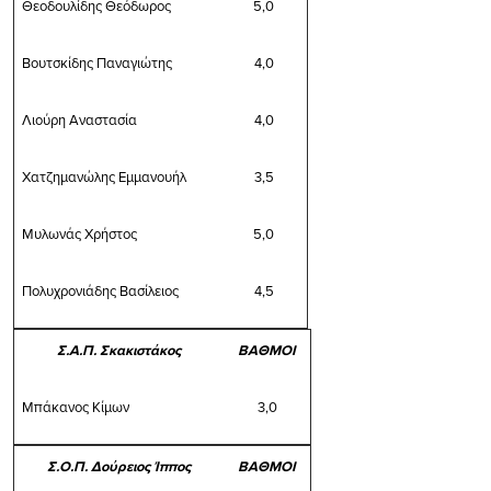
Θεοδουλίδης Θεόδωρος
5,0
Βουτσκίδης Παναγιώτης
4,0
Λιούρη Αναστασία
4,0
Χατζημανώλης Εμμανουήλ
3,5
Μυλωνάς Χρήστος
5,0
Πολυχρονιάδης Βασίλειος
4,5
Σ.Α.Π. Σκακιστάκος
ΒΑΘΜΟΙ
Μπάκανος Κίμων
3,0
Σ.Ο.Π. Δούρειος Ίππος
ΒΑΘΜΟΙ