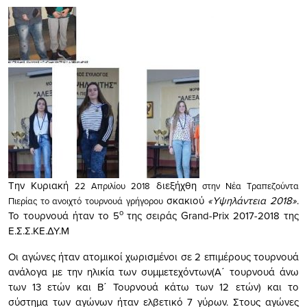
Την Κυριακή
διεξήχθη
22 Απριλίου 2018
στην Νέα Τραπεζούντα
σκακιού
«Υψηλάντεια 2018»
.
Πιερίας το ανοιχτό τουρνουά γρήγορου
ο
Το τουρνουά ήταν το 5
της σειράς Grand-Prix 2017-2018 της
Ε.Σ.Σ.ΚΕ.ΔΥ.Μ
Οι αγώνες ήταν ατομικοί χωρισμένοι σε 2 επιμέρους τουρνουά
ανάλογα με την ηλικία των συμμετεχόντων(Α΄ τουρνουά άνω
των 13 ετών και Β΄ Τουρνουά κάτω των 12 ετών) και το
σύστημα των αγώνων ήταν ελβετικό 7 γύρων. Στους αγώνες