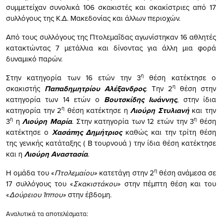
συμμετείχαν συνολικά 106 σκακιστές και σκακίστριες από 17
συλλόγους της Κ.Δ. Μακεδονίας και άλλων περιοχών.
Από τους συλλόγους της Πτολεμαΐδας αγωνίστηκαν 16 αθλητές
κατακτώντας 7 μετάλλια και δίνοντας για άλλη μια φορά
δυναμικό παρών.
η
Στην κατηγορία των 16 ετών την 3
θέση κατέκτησε ο
η
σκακιστής
Παπαδημητρίου Αλέξανδρος
. Την 2
θέση στην
κατηγορία των 14 ετών
o
Βουτσκίδης Ιωάννης
, στην ίδια
η
κατηγορία την 2
θέση κατέκτησε η
Λιούρη Στυλιανή
και την
η
η
3
η
Λιούρη Μαρία
. Στην κατηγορία των 12 ετών την 3
θέση
κατέκτησε ο
Χασάπης Δημήτριος
καθώς και την τρίτη θέση
της γενικής κατάταξης ( Β τουρνουά ) την ίδια θέση κατέκτησε
και η
Λιούρη Αναστασία
.
η
Η ομάδα του «
Πτολεμαίου»
κατετάγη στην 2
θέση ανάμεσα σε
17 συλλόγους του «
Σκακιστάκου»
στην πέμπτη θέση και του
«
Δούρειου Ίππου»
στην έβδομη.
Αναλυτικά τα αποτελέσματα: