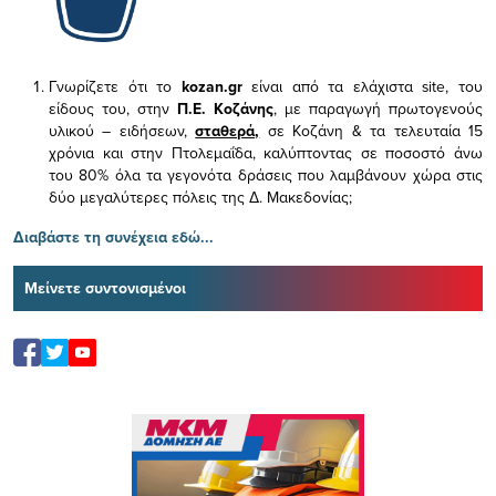
Γνωρίζετε ότι το
kozan.gr
είναι από τα ελάχιστα
site, του
είδους του,
στην
Π.Ε. Κοζάνης
, με παραγωγή πρωτογενούς
υλικού – ειδήσεων,
σταθερά,
σε Κοζάνη & τα τελευταία 15
χρόνια και στην Πτολεμαΐδα, καλύπτοντας σε ποσοστό άνω
του 80% όλα τα γεγονότα δράσεις που λαμβάνουν χώρα στις
δύο μεγαλύτερες πόλεις της Δ. Μακεδονίας;
Διαβάστε τη συνέχεια εδώ...
Μείνετε συντονισμένοι