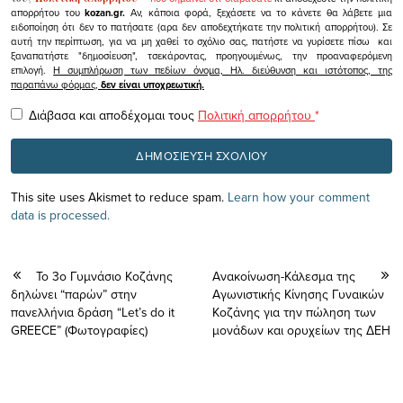
απορρήτου του
kozan.gr.
Αν, κάποια φορά, ξεχάσετε να το κάνετε θα λάβετε μια
ειδοποίηση ότι δεν το πατήσατε (αρα δεν αποδεχτήκατε την πολιτική απορρήτου). Σε
αυτή την περίπτωση, για να μη χαθεί το σχόλιο σας, πατήστε να γυρίσετε πίσω και
ξαναπατήστε "δημοσίευση", τσεκάροντας, προηγουμένως, την προαναφερόμενη
επιλογή.
Η συμπλήρωση των πεδίων όνομα, Ηλ. διεύθυνση και ιστότοπος, της
παραπάνω φόρμας,
δεν είναι υποχρεωτική.
Διάβασα και αποδέχομαι τους
Πολιτική απορρήτου
*
This site uses Akismet to reduce spam.
Learn how your comment
data is processed.
Το 3ο Γυμνάσιο Κοζάνης
Ανακοίνωση-Κάλεσμα της
δηλώνει “παρών” στην
Αγωνιστικής Κίνησης Γυναικών
πανελλήνια δράση “Let’s do it
Κοζάνης για την πώληση των
GREECE” (Φωτογραφίες)
μονάδων και ορυχείων της ΔΕΗ