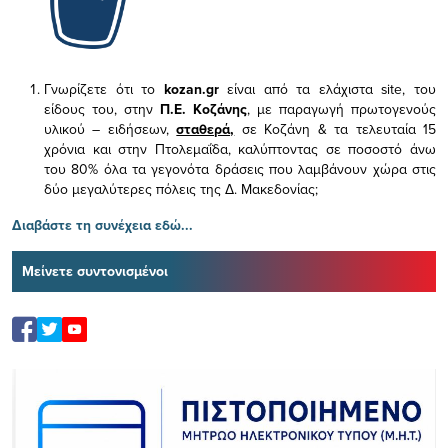
Γνωρίζετε ότι το
kozan.gr
είναι από τα ελάχιστα
site, του
είδους του,
στην
Π.Ε. Κοζάνης
, με παραγωγή πρωτογενούς
υλικού – ειδήσεων,
σταθερά,
σε Κοζάνη & τα τελευταία 15
χρόνια και στην Πτολεμαΐδα, καλύπτοντας σε ποσοστό άνω
του 80% όλα τα γεγονότα δράσεις που λαμβάνουν χώρα στις
δύο μεγαλύτερες πόλεις της Δ. Μακεδονίας;
Διαβάστε τη συνέχεια εδώ...
Μείνετε συντονισμένοι