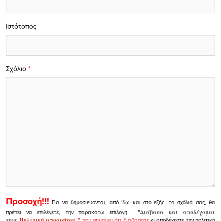
Ιστότοπος
Σχόλιο
*
Προσοχή!!!
Για να δημοσιεύονται, από 'δω και στο εξής, τα σχόλιά σας, θα
πρέπει να επιλέγετε, την παρακάτω επιλογή
"
Διάβασα και αποδέχομαι
τους
Πολιτική απορρήτου
"
που σημαίνει ότι διαβάσατε
κι αποδέχεστε την πολιτική