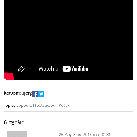
Κοινοποίηση:
Topics:
Εορδαία Πτολεμαΐδα
,
Κοζάνη
6 σχόλια
26 Απριλίου 2018 στις 12:31