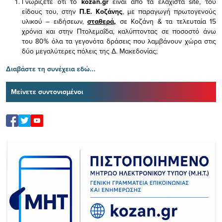
Γνωρίζετε ότι το
kozan.gr
είναι από τα ελάχιστα
site, του
είδους του,
στην
Π.Ε. Κοζάνης
, με παραγωγή πρωτογενούς
υλικού – ειδήσεων,
σταθερά,
σε Κοζάνη & τα τελευταία 15
χρόνια και στην Πτολεμαΐδα, καλύπτοντας σε ποσοστό άνω
του 80% όλα τα γεγονότα δράσεις που λαμβάνουν χώρα στις
δύο μεγαλύτερες πόλεις της Δ. Μακεδονίας;
Διαβάστε τη συνέχεια εδώ...
Μείνετε συντονισμένοι