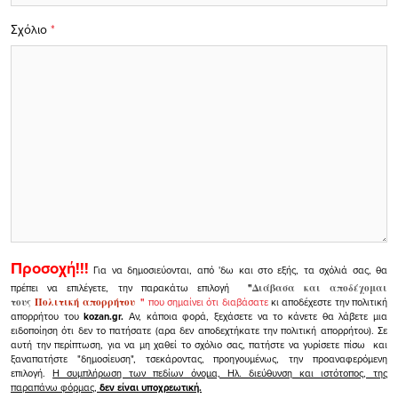
Σχόλιο
*
Προσοχή!!!
Για να δημοσιεύονται, από 'δω και στο εξής, τα σχόλιά σας, θα
πρέπει να επιλέγετε, την παρακάτω επιλογή
"
Διάβασα και αποδέχομαι
τους
Πολιτική απορρήτου
"
που σημαίνει ότι διαβάσατε
κι αποδέχεστε την πολιτική
απορρήτου του
kozan.gr.
Αν, κάποια φορά, ξεχάσετε να το κάνετε θα λάβετε μια
ειδοποίηση ότι δεν το πατήσατε (αρα δεν αποδεχτήκατε την πολιτική απορρήτου). Σε
αυτή την περίπτωση, για να μη χαθεί το σχόλιο σας, πατήστε να γυρίσετε πίσω και
ξαναπατήστε "δημοσίευση", τσεκάροντας, προηγουμένως, την προαναφερόμενη
επιλογή.
Η συμπλήρωση των πεδίων όνομα, Ηλ. διεύθυνση και ιστότοπος, της
παραπάνω φόρμας,
δεν είναι υποχρεωτική.