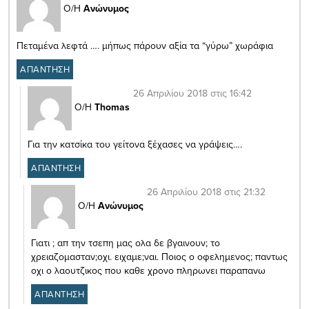
Ο/Η
Ανώνυμος
Πεταμένα λεφτά …. μήπως πάρουν αξία τα “γύρω” χωράφια
ΑΠΑΝΤΗΣΗ
26 Απριλίου 2018 στις 16:42
Ο/Η
Thomas
Για την κατσίκα του γείτονα ξέχασες να γράψεις….
ΑΠΑΝΤΗΣΗ
26 Απριλίου 2018 στις 21:32
Ο/Η
Ανώνυμος
Γιατι ; απ την τσεπη μας ολα δε βγαινουν; το
χρειαζομασταν;οχι. ειχαμε;ναι. Ποιος ο οφελημενος; παντως
οχι ο λαουτζικος που καθε χρονο πληρωνει παραπανω
ΑΠΑΝΤΗΣΗ