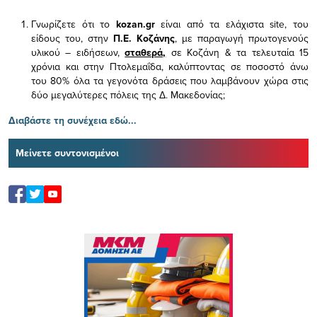
Γνωρίζετε ότι το
kozan.gr
είναι από τα ελάχιστα
site, του
είδους του,
στην
Π.Ε. Κοζάνης
, με παραγωγή πρωτογενούς
υλικού – ειδήσεων,
σταθερά,
σε Κοζάνη & τα τελευταία 15
χρόνια και στην Πτολεμαΐδα, καλύπτοντας σε ποσοστό άνω
του 80% όλα τα γεγονότα δράσεις που λαμβάνουν χώρα στις
δύο μεγαλύτερες πόλεις της Δ. Μακεδονίας;
Διαβάστε τη συνέχεια εδώ...
Μείνετε συντονισμένοι