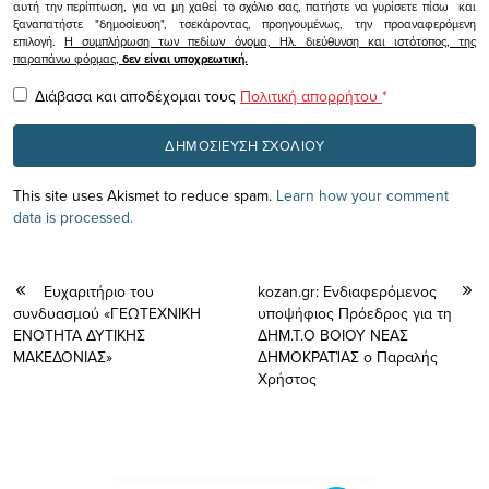
αυτή την περίπτωση, για να μη χαθεί το σχόλιο σας, πατήστε να γυρίσετε πίσω και
ξαναπατήστε "δημοσίευση", τσεκάροντας, προηγουμένως, την προαναφερόμενη
επιλογή.
Η συμπλήρωση των πεδίων όνομα, Ηλ. διεύθυνση και ιστότοπος, της
παραπάνω φόρμας,
δεν είναι υποχρεωτική.
Διάβασα και αποδέχομαι τους
Πολιτική απορρήτου
*
This site uses Akismet to reduce spam.
Learn how your comment
data is processed.
Ευχαριτήριο του
kozan.gr: Ενδιαφερόμενος
συνδυασμού «ΓΕΩΤΕΧΝΙΚΗ
υποψήφιος Πρόεδρος για τη
ΕΝΟΤΗΤΑ ΔΥΤΙΚΗΣ
ΔΗΜ.Τ.Ο ΒΟΙΟΥ ΝΕΑΣ
ΜΑΚΕΔΟΝΙΑΣ»
ΔΗΜΟΚΡΑΤΊΑΣ ο Παραλής
Χρήστος