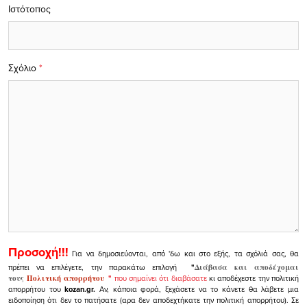
Ιστότοπος
Σχόλιο
*
Προσοχή!!!
Για να δημοσιεύονται, από 'δω και στο εξής, τα σχόλιά σας, θα
πρέπει να επιλέγετε, την παρακάτω επιλογή
"
Διάβασα και αποδέχομαι
τους
Πολιτική απορρήτου
"
που σημαίνει ότι διαβάσατε
κι αποδέχεστε την πολιτική
απορρήτου του
kozan.gr.
Αν, κάποια φορά, ξεχάσετε να το κάνετε θα λάβετε μια
ειδοποίηση ότι δεν το πατήσατε (αρα δεν αποδεχτήκατε την πολιτική απορρήτου). Σε