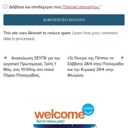
Διάβασα και αποδέχομαι τους
Πολιτική απορρήτου
*
This site uses Akismet to reduce spam.
Learn how your comment
data is processed.
Ανακοίνωση ΣΕΥΠΕ για την
«Το Όνειρο της Πέππα» το
εργατική Πρωτομαγιά, Τρίτη 1
Σάββατο 28/4 στην Πτολεμαΐδα
Μάη, στις 10:00πμ στο παλιό
και την Κυριακή 29/4 στην
Πάρκο Πτολεμαΐδας,
Φλώρινα