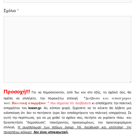
Σχόλιο
*
Προσοχή!!!
Για να δημοσιεύονται, από 'δω και στο εξής, τα σχόλιά σας, θα
πρέπει να επιλέγετε, την παρακάτω επιλογή
"
Διάβασα και αποδέχομαι
τους
Πολιτική απορρήτου
"
που σημαίνει ότι διαβάσατε
κι αποδέχεστε την πολιτική
απορρήτου του
kozan.gr.
Αν, κάποια φορά, ξεχάσετε να το κάνετε θα λάβετε μια
ειδοποίηση ότι δεν το πατήσατε (αρα δεν αποδεχτήκατε την πολιτική απορρήτου). Σε
αυτή την περίπτωση, για να μη χαθεί το σχόλιο σας, πατήστε να γυρίσετε πίσω και
ξαναπατήστε "δημοσίευση", τσεκάροντας, προηγουμένως, την προαναφερόμενη
επιλογή.
Η συμπλήρωση των πεδίων όνομα, Ηλ. διεύθυνση και ιστότοπος, της
παραπάνω φόρμας,
δεν είναι υποχρεωτική.