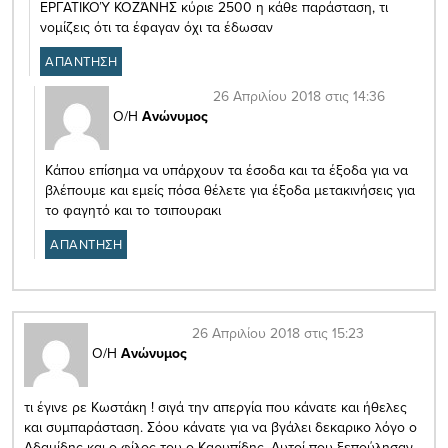
ΕΡΓΑΤΙΚΟΎ ΚΟΖΆΝΗΣ κύριε 2500 η κάθε παράσταση, τι
νομίζεις ότι τα έφαγαν όχι τα έδωσαν
ΑΠΑΝΤΗΣΗ
26 Απριλίου 2018 στις 14:36
Ο/Η
Ανώνυμος
Κάπου επίσημα να υπάρχουν τα έσοδα και τα έξοδα για να
βλέπουμε και εμείς πόσα θέλετε για έξοδα μετακινήσεις για
το φαγητό και το τσιπουρακι
ΑΠΑΝΤΗΣΗ
26 Απριλίου 2018 στις 15:23
Ο/Η
Ανώνυμος
τι έγινε ρε Κωστάκη ! σιγά την απεργία που κάνατε και ήθελες
και συμπαράσταση. Σόου κάνατε για να βγάλει δεκαρικο λόγο ο
Αδαμίδης και ο φίλος του ο Καρυπίδης. Αυτοί που ξεπούλησαν