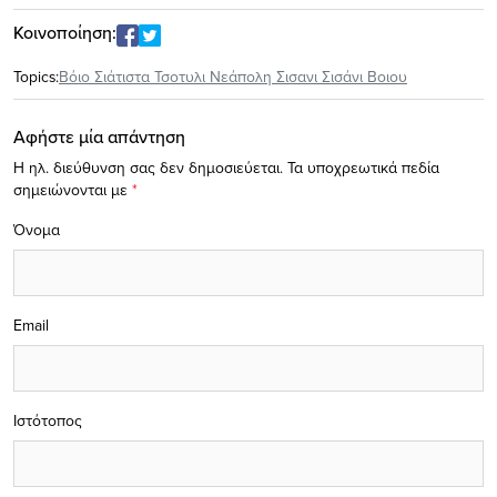
Κοινοποίηση:
Topics:
Βόιο Σιάτιστα Τσοτυλι Νεάπολη Σισανι Σισάνι Βοιου
Αφήστε μία απάντηση
Η ηλ. διεύθυνση σας δεν δημοσιεύεται.
Τα υποχρεωτικά πεδία
σημειώνονται με
*
Όνομα
Email
Ιστότοπος