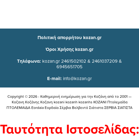
Πολιτική απορρήτου kozan.gr
Όροι Χρήσης kozan.gr
Τηλέφωνα:
kozan.gr 2461502102 & 2461037209 &
6945651705
E-mail:
info@kozan.gr
Copyright © 2026 - Καθημερινή ενημέρωση για την Kοζάνη από το 2001 —
Κοζανη Κοζάνης Κοζανη kozani kozanh kozanhs KOZANI Πτολεμαίδα
ΠΤΟΛΕΜΑΙΔΑ Eordaia Εορδαία Σέρβια Βελβεντό Σιάτιστα ΣΕΡΒΙΑ ΣΙΑΤΙΣΤΑ
Ταυτότητα Ιστοσελίδας: