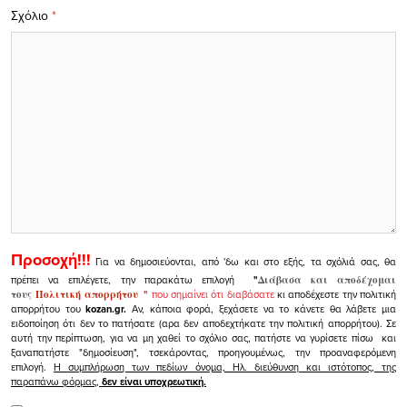
Σχόλιο
*
Προσοχή!!!
Για να δημοσιεύονται, από 'δω και στο εξής, τα σχόλιά σας, θα
πρέπει να επιλέγετε, την παρακάτω επιλογή
"
Διάβασα και αποδέχομαι
τους
Πολιτική απορρήτου
"
που σημαίνει ότι διαβάσατε
κι αποδέχεστε την πολιτική
απορρήτου του
kozan.gr.
Αν, κάποια φορά, ξεχάσετε να το κάνετε θα λάβετε μια
ειδοποίηση ότι δεν το πατήσατε (αρα δεν αποδεχτήκατε την πολιτική απορρήτου). Σε
αυτή την περίπτωση, για να μη χαθεί το σχόλιο σας, πατήστε να γυρίσετε πίσω και
ξαναπατήστε "δημοσίευση", τσεκάροντας, προηγουμένως, την προαναφερόμενη
επιλογή.
Η συμπλήρωση των πεδίων όνομα, Ηλ. διεύθυνση και ιστότοπος, της
παραπάνω φόρμας,
δεν είναι υποχρεωτική.