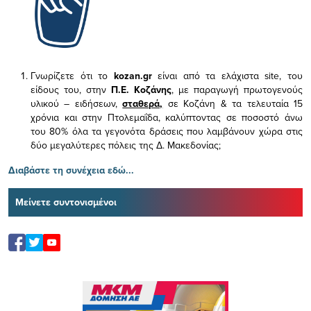
Γνωρίζετε ότι το
kozan.gr
είναι από τα ελάχιστα
site, του
είδους του,
στην
Π.Ε. Κοζάνης
, με παραγωγή πρωτογενούς
υλικού – ειδήσεων,
σταθερά,
σε Κοζάνη & τα τελευταία 15
χρόνια και στην Πτολεμαΐδα, καλύπτοντας σε ποσοστό άνω
του 80% όλα τα γεγονότα δράσεις που λαμβάνουν χώρα στις
δύο μεγαλύτερες πόλεις της Δ. Μακεδονίας;
Διαβάστε τη συνέχεια εδώ...
Μείνετε συντονισμένοι