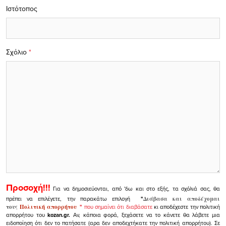
Ιστότοπος
Σχόλιο
*
Προσοχή!!!
Για να δημοσιεύονται, από 'δω και στο εξής, τα σχόλιά σας, θα
πρέπει να επιλέγετε, την παρακάτω επιλογή
"
Διάβασα και αποδέχομαι
τους
Πολιτική απορρήτου
"
που σημαίνει ότι διαβάσατε
κι αποδέχεστε την πολιτική
απορρήτου του
kozan.gr.
Αν, κάποια φορά, ξεχάσετε να το κάνετε θα λάβετε μια
ειδοποίηση ότι δεν το πατήσατε (αρα δεν αποδεχτήκατε την πολιτική απορρήτου). Σε