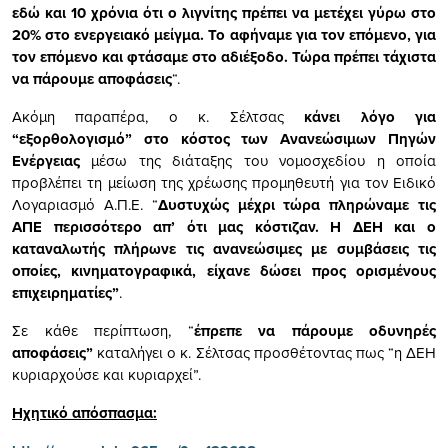
εδώ και 10 χρόνια ότι ο λιγνίτης πρέπει να μετέχει γύρω στο
20% στο ενεργειακό μείγμα. Το αφήναμε για τον επόμενο, για
τον επόμενο και φτάσαμε στο αδιέξοδο. Τώρα πρέπει τάχιστα
να πάρουμε αποφάσεις
“.
Ακόμη παραπέρα, ο κ. Σέλτσας
κάνει λόγο για
“εξορθολογισμό” στο κόστος των Ανανεώσιμων Πηγών
Ενέργειας
μέσω της διάταξης του νομοσχεδίου η οποία
προβλέπει τη μείωση της χρέωσης προμηθευτή για τον Ειδικό
Λογαριασμό Α.Π.Ε. “
Δυστυχώς μέχρι τώρα πληρώναμε τις
ΑΠΕ περισσότερο απ’ ότι μας κόστιζαν. Η ΔΕΗ και ο
καταναλωτής πλήρωνε τις ανανεώσιμες με συμβάσεις τις
οποίες, κινηματογραφικά, είχανε δώσει προς ορισμένους
επιχειρηματίες”
.
Σε κάθε περίπτωση, “
έπρεπε να πάρουμε οδυνηρές
αποφάσεις”
καταλήγει ο κ. Σέλτσας προσθέτοντας πως “η ΔΕΗ
κυριαρχούσε και κυριαρχεί”.
Ηχητικό απόσπασμα: