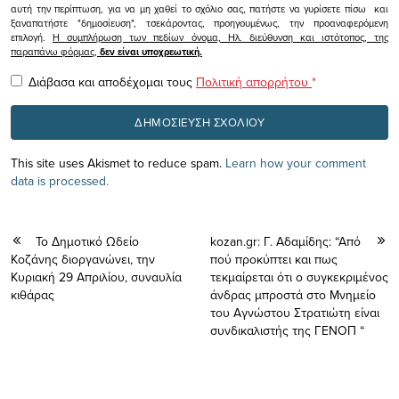
αυτή την περίπτωση, για να μη χαθεί το σχόλιο σας, πατήστε να γυρίσετε πίσω και
ξαναπατήστε "δημοσίευση", τσεκάροντας, προηγουμένως, την προαναφερόμενη
επιλογή.
Η συμπλήρωση των πεδίων όνομα, Ηλ. διεύθυνση και ιστότοπος, της
παραπάνω φόρμας,
δεν είναι υποχρεωτική.
Διάβασα και αποδέχομαι τους
Πολιτική απορρήτου
*
This site uses Akismet to reduce spam.
Learn how your comment
data is processed.
Το Δημοτικό Ωδείο
kozan.gr: Γ. Αδαμίδης: “Από
Κοζάνης διοργανώνει, την
πού προκύπτει και πως
Κυριακή 29 Απριλίου, συναυλία
τεκμαίρεται ότι ο συγκεκριμένος
κιθάρας
άνδρας μπροστά στο Μνημείο
του Αγνώστου Στρατιώτη είναι
συνδικαλιστής της ΓΕΝΟΠ “