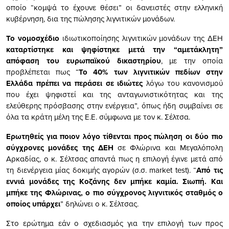
οποίο “κομψά το έχουνε θέσει” οι δανειστές στην ελληνική
κυβέρνηση, δια της πώλησης λιγνιτικών μονάδων.
Το νομοσχέδιο
ιδιωτικοποίησης λιγνιτικών μονάδων της ΔΕΗ
καταρτίστηκε και ψηφίστηκε μετά την “αμετάκλητη”
απόφαση του ευρωπαϊκού δικαστηρίου
, με την οποία
προβλέπεται πως “
Το 40% των λιγνιτικών πεδίων στην
Ελλάδα πρέπει να περάσει σε ιδιώτες
λόγω του κανονισμού
που έχει ψηφιστεί και της ανταγωνιστικότητας και της
ελεύθερης πρόσβασης στην ενέργεια”, όπως ήδη συμβαίνει σε
όλα τα κράτη μέλη της Ε.Ε. σύμφωνα με τον κ. Σέλτσα.
Ερωτηθείς για ποιον λόγο τίθενται προς πώληση οι δύο πιο
σύγχρονες μονάδες της ΔΕΗ
σε Φλώρινα και Μεγαλόπολη
Αρκαδίας, ο κ. Σέλτσας απαντά πως η επιλογή έγινε μετά από
τη διενέργεια μίας δοκιμής αγορών (σ.σ. market test). “
Από τις
εννιά μονάδες της Κοζάνης δεν μπήκε καμία. Σιωπή. Και
μπήκε της Φλώρινας, ο πιο σύγχρονος λιγνιτικός σταθμός ο
οποίος υπάρχει
” δηλώνει ο κ. Σέλτσας.
Στο ερώτημα εάν ο σχεδιασμός για την επιλογή των προς