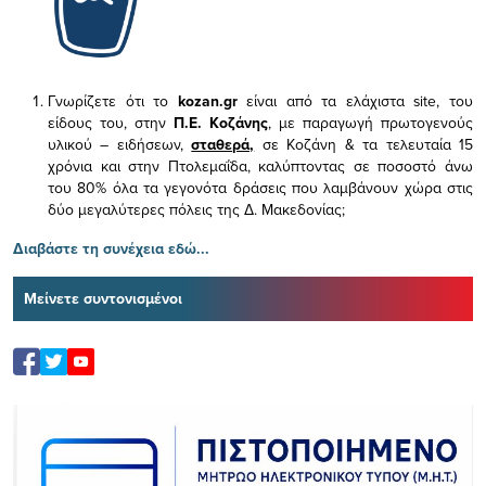
Γνωρίζετε ότι το
kozan.gr
είναι από τα ελάχιστα
site, του
είδους του,
στην
Π.Ε. Κοζάνης
, με παραγωγή πρωτογενούς
υλικού – ειδήσεων,
σταθερά,
σε Κοζάνη & τα τελευταία 15
χρόνια και στην Πτολεμαΐδα, καλύπτοντας σε ποσοστό άνω
του 80% όλα τα γεγονότα δράσεις που λαμβάνουν χώρα στις
δύο μεγαλύτερες πόλεις της Δ. Μακεδονίας;
Διαβάστε τη συνέχεια εδώ...
Μείνετε συντονισμένοι