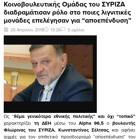
Κοινοβουλευτικής Ομάδας του ΣΥΡΙΖΑ
διαδραμάτισαν ρόλο στο ποιες λιγνιτικές
μονάδες επελέγησαν για “αποεπένδυση”
26 Απριλίου 2018
13:26
5 σχόλια
Ως “
θέμα γενικότερα εθνικής πολιτικής” και όχι “τοπικό”
χαρακτηρίζει
τη ΔΕΗ
μέσω του
Alpha
96,5
ο
βουλευτής
Φλώρινας του ΣΥΡΙΖΑ, Κωνσταντίνος Σέλτσας
, και αφήνει
αιχμές για τον επιθετικό προσδιορισμό “αποεπένδυση” τον