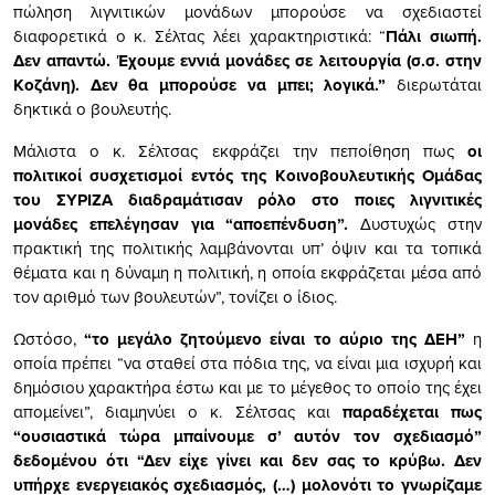
πώληση λιγνιτικών μονάδων μπορούσε να σχεδιαστεί
διαφορετικά ο κ. Σέλτας λέει χαρακτηριστικά: “
Πάλι σιωπή.
Δεν απαντώ. Έχουμε εννιά μονάδες σε λειτουργία (σ.σ. στην
Κοζάνη). Δεν θα μπορούσε να μπει; λογικά.”
διερωτάται
δηκτικά ο βουλευτής.
Μάλιστα ο κ. Σέλτσας εκφράζει την πεποίθηση πως
οι
πολιτικοί συσχετισμοί εντός της Κοινοβουλευτικής Ομάδας
του ΣΥΡΙΖΑ διαδραμάτισαν ρόλο στο ποιες λιγνιτικές
μονάδες επελέγησαν για “αποεπένδυση”.
Δυστυχώς στην
πρακτική της πολιτικής λαμβάνονται υπ’ όψιν και τα τοπικά
θέματα και η δύναμη η πολιτική, η οποία εκφράζεται μέσα από
τον αριθμό των βουλευτών”, τονίζει ο ίδιος.
Ωστόσο,
“το μεγάλο ζητούμενο είναι το αύριο της ΔΕΗ”
η
οποία πρέπει “να σταθεί στα πόδια της, να είναι μια ισχυρή και
δημόσιου χαρακτήρα έστω και με το μέγεθος το οποίο της έχει
απομείνει”, διαμηνύει ο κ. Σέλτσας και
παραδέχεται πως
“ουσιαστικά τώρα μπαίνουμε σ’ αυτόν τον σχεδιασμό”
δεδομένου ότι “Δεν είχε γίνει και δεν σας το κρύβω. Δεν
υπήρχε ενεργειακός σχεδιασμός, (…) μολονότι το γνωρίζαμε